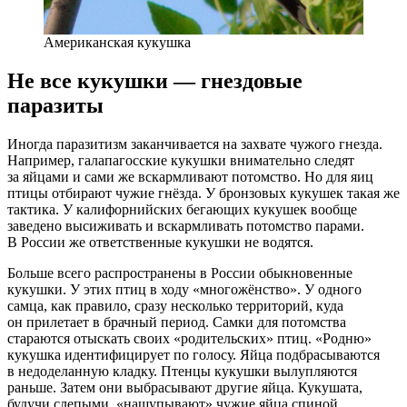
Американская кукушка
Не все кукушки —
гнездовые
паразиты
Иногда паразитизм заканчивается на захвате чужого гнезда.
Например, галапагосские кукушки внимательно следят
за яйцами и сами же вскармливают потомство. Но для яиц
птицы отбирают чужие гнёзда. У бронзовых кукушек такая же
тактика. У калифорнийских бегающих кукушек вообще
заведено высиживать и вскармливать потомство парами.
В России же ответственные кукушки не водятся.
Больше всего распространены в России обыкновенные
кукушки. У этих птиц в ходу «многожёнство». У одного
самца, как правило, сразу несколько территорий, куда
он прилетает в брачный период. Самки для потомства
стараются отыскать своих «родительских» птиц. «Родню»
кукушка идентифицирует по голосу. Яйца подбрасываются
в недоделанную кладку. Птенцы кукушки вылупляются
раньше. Затем они выбрасывают другие яйца. Кукушата,
будучи слепыми, «нащупывают» чужие яйца спиной