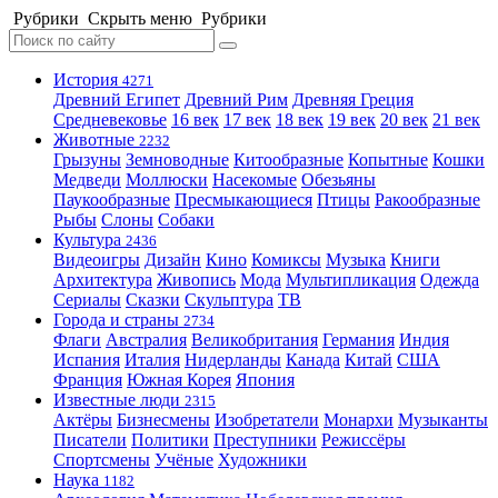
Рубрики
Скрыть меню
Рубрики
История
4271
Древний Египет
Древний Рим
Древняя Греция
Средневековье
16 век
17 век
18 век
19 век
20 век
21 век
Животные
2232
Грызуны
Земноводные
Китообразные
Копытные
Кошки
Медведи
Моллюски
Насекомые
Обезьяны
Паукообразные
Пресмыкающиеся
Птицы
Ракообразные
Рыбы
Слоны
Собаки
Культура
2436
Видеоигры
Дизайн
Кино
Комиксы
Музыка
Книги
Архитектура
Живопись
Мода
Мультипликация
Одежда
Сериалы
Сказки
Скульптура
ТВ
Города и страны
2734
Флаги
Австралия
Великобритания
Германия
Индия
Испания
Италия
Нидерланды
Канада
Китай
США
Франция
Южная Корея
Япония
Известные люди
2315
Актёры
Бизнесмены
Изобретатели
Монархи
Музыканты
Писатели
Политики
Преступники
Режиссёры
Спортсмены
Учёные
Художники
Наука
1182