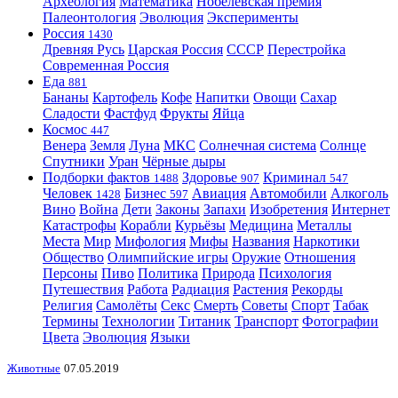
Археология
Математика
Нобелевская премия
Палеонтология
Эволюция
Эксперименты
Россия
1430
Древняя Русь
Царская Россия
СССР
Перестройка
Современная Россия
Еда
881
Бананы
Картофель
Кофе
Напитки
Овощи
Сахар
Сладости
Фастфуд
Фрукты
Яйца
Космос
447
Венера
Земля
Луна
МКС
Солнечная система
Солнце
Спутники
Уран
Чёрные дыры
Подборки фактов
Здоровье
Криминал
1488
907
547
Человек
Бизнес
Авиация
Автомобили
Алкоголь
1428
597
Вино
Война
Дети
Законы
Запахи
Изобретения
Интернет
Катастрофы
Корабли
Курьёзы
Медицина
Металлы
Места
Мир
Мифология
Мифы
Названия
Наркотики
Общество
Олимпийские игры
Оружие
Отношения
Персоны
Пиво
Политика
Природа
Психология
Путешествия
Работа
Радиация
Растения
Рекорды
Религия
Самолёты
Секс
Смерть
Советы
Спорт
Табак
Термины
Технологии
Титаник
Транспорт
Фотографии
Цвета
Эволюция
Языки
Животные
07.05.2019