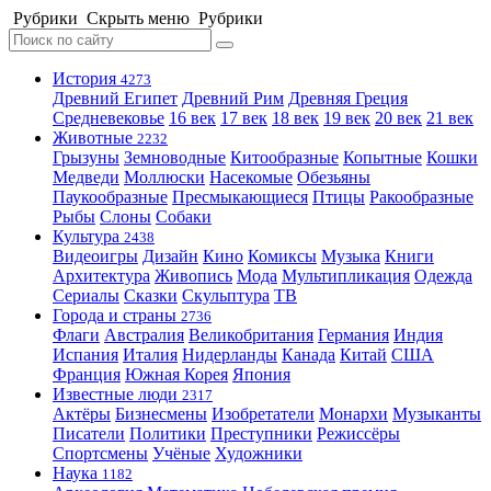
Рубрики
Скрыть меню
Рубрики
История
4273
Древний Египет
Древний Рим
Древняя Греция
Средневековье
16 век
17 век
18 век
19 век
20 век
21 век
Животные
2232
Грызуны
Земноводные
Китообразные
Копытные
Кошки
Медведи
Моллюски
Насекомые
Обезьяны
Паукообразные
Пресмыкающиеся
Птицы
Ракообразные
Рыбы
Слоны
Собаки
Культура
2438
Видеоигры
Дизайн
Кино
Комиксы
Музыка
Книги
Архитектура
Живопись
Мода
Мультипликация
Одежда
Сериалы
Сказки
Скульптура
ТВ
Города и страны
2736
Флаги
Австралия
Великобритания
Германия
Индия
Испания
Италия
Нидерланды
Канада
Китай
США
Франция
Южная Корея
Япония
Известные люди
2317
Актёры
Бизнесмены
Изобретатели
Монархи
Музыканты
Писатели
Политики
Преступники
Режиссёры
Спортсмены
Учёные
Художники
Наука
1182