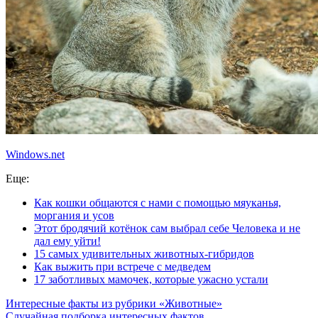
Windows.net
Еще:
Как кошки общаются с нами с помощью мяуканья,
моргания и усов
Этот бродячий котёнок сам выбрал себе Человека и не
дал ему уйти!
15 самых удивительных животных-гибридов
Как выжить при встрече с медведем
17 заботливых мамочек, которые ужасно устали
Интересные факты из рубрики «Животные»
Случайная подборка интересных фактов