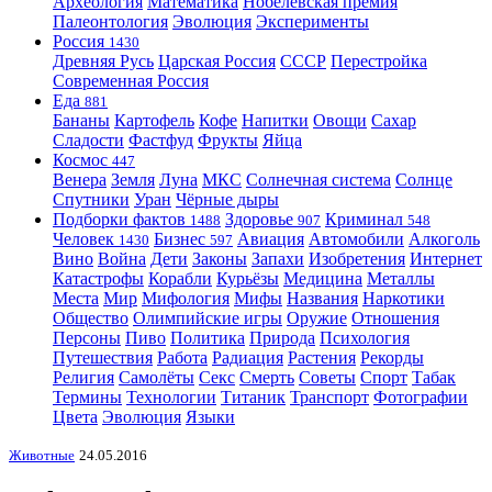
Археология
Математика
Нобелевская премия
Палеонтология
Эволюция
Эксперименты
Россия
1430
Древняя Русь
Царская Россия
СССР
Перестройка
Современная Россия
Еда
881
Бананы
Картофель
Кофе
Напитки
Овощи
Сахар
Сладости
Фастфуд
Фрукты
Яйца
Космос
447
Венера
Земля
Луна
МКС
Солнечная система
Солнце
Спутники
Уран
Чёрные дыры
Подборки фактов
Здоровье
Криминал
1488
907
548
Человек
Бизнес
Авиация
Автомобили
Алкоголь
1430
597
Вино
Война
Дети
Законы
Запахи
Изобретения
Интернет
Катастрофы
Корабли
Курьёзы
Медицина
Металлы
Места
Мир
Мифология
Мифы
Названия
Наркотики
Общество
Олимпийские игры
Оружие
Отношения
Персоны
Пиво
Политика
Природа
Психология
Путешествия
Работа
Радиация
Растения
Рекорды
Религия
Самолёты
Секс
Смерть
Советы
Спорт
Табак
Термины
Технологии
Титаник
Транспорт
Фотографии
Цвета
Эволюция
Языки
Животные
24.05.2016