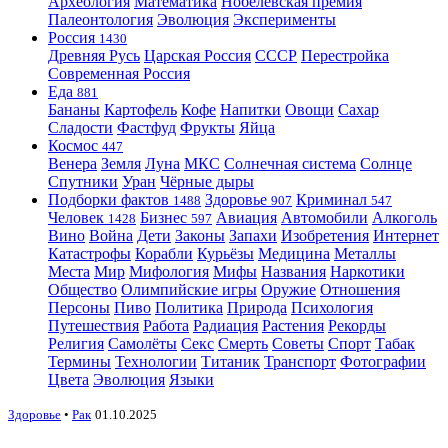
Археология
Математика
Нобелевская премия
Палеонтология
Эволюция
Эксперименты
Россия
1430
Древняя Русь
Царская Россия
СССР
Перестройка
Современная Россия
Еда
881
Бананы
Картофель
Кофе
Напитки
Овощи
Сахар
Сладости
Фастфуд
Фрукты
Яйца
Космос
447
Венера
Земля
Луна
МКС
Солнечная система
Солнце
Спутники
Уран
Чёрные дыры
Подборки фактов
Здоровье
Криминал
1488
907
547
Человек
Бизнес
Авиация
Автомобили
Алкоголь
1428
597
Вино
Война
Дети
Законы
Запахи
Изобретения
Интернет
Катастрофы
Корабли
Курьёзы
Медицина
Металлы
Места
Мир
Мифология
Мифы
Названия
Наркотики
Общество
Олимпийские игры
Оружие
Отношения
Персоны
Пиво
Политика
Природа
Психология
Путешествия
Работа
Радиация
Растения
Рекорды
Религия
Самолёты
Секс
Смерть
Советы
Спорт
Табак
Термины
Технологии
Титаник
Транспорт
Фотографии
Цвета
Эволюция
Языки
Здоровье
•
Рак
01.10.2025