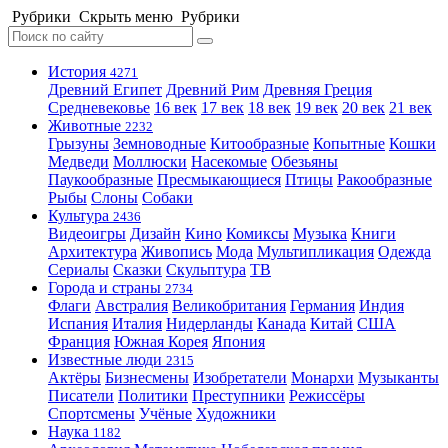
Рубрики
Скрыть меню
Рубрики
История
4271
Древний Египет
Древний Рим
Древняя Греция
Средневековье
16 век
17 век
18 век
19 век
20 век
21 век
Животные
2232
Грызуны
Земноводные
Китообразные
Копытные
Кошки
Медведи
Моллюски
Насекомые
Обезьяны
Паукообразные
Пресмыкающиеся
Птицы
Ракообразные
Рыбы
Слоны
Собаки
Культура
2436
Видеоигры
Дизайн
Кино
Комиксы
Музыка
Книги
Архитектура
Живопись
Мода
Мультипликация
Одежда
Сериалы
Сказки
Скульптура
ТВ
Города и страны
2734
Флаги
Австралия
Великобритания
Германия
Индия
Испания
Италия
Нидерланды
Канада
Китай
США
Франция
Южная Корея
Япония
Известные люди
2315
Актёры
Бизнесмены
Изобретатели
Монархи
Музыканты
Писатели
Политики
Преступники
Режиссёры
Спортсмены
Учёные
Художники
Наука
1182