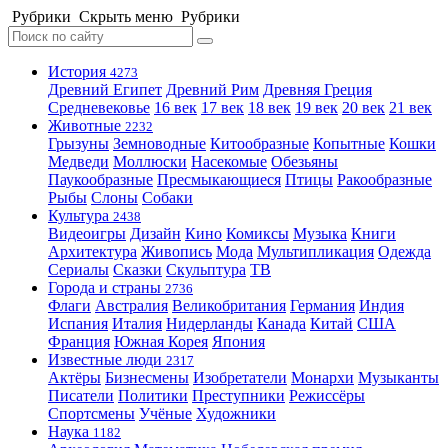
Рубрики
Скрыть меню
Рубрики
История
4273
Древний Египет
Древний Рим
Древняя Греция
Средневековье
16 век
17 век
18 век
19 век
20 век
21 век
Животные
2232
Грызуны
Земноводные
Китообразные
Копытные
Кошки
Медведи
Моллюски
Насекомые
Обезьяны
Паукообразные
Пресмыкающиеся
Птицы
Ракообразные
Рыбы
Слоны
Собаки
Культура
2438
Видеоигры
Дизайн
Кино
Комиксы
Музыка
Книги
Архитектура
Живопись
Мода
Мультипликация
Одежда
Сериалы
Сказки
Скульптура
ТВ
Города и страны
2736
Флаги
Австралия
Великобритания
Германия
Индия
Испания
Италия
Нидерланды
Канада
Китай
США
Франция
Южная Корея
Япония
Известные люди
2317
Актёры
Бизнесмены
Изобретатели
Монархи
Музыканты
Писатели
Политики
Преступники
Режиссёры
Спортсмены
Учёные
Художники
Наука
1182