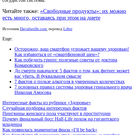
сосудистой системы.
Читайте также:
«Свободные продукты»: их можно
есть много, оставаясь при этом на диете
Источник
Davidwolfe.com
, перевод
Lifter
Еще:
Осторожно, ваш смартфон угрожает вашему здоровью!
Как избавиться от «смартфоновой шеи»?
Как победить грипп: полезные советы от доктора
Комаровского
До смерти накачался: 5 фактов о том, как фитнес может
вас убить. В буквальном смысле
7 фактов о пользе алкоголя в умеренных количествах
7 основных правил системы здоровья гениального врача
Николая Амосова
Интересные факты из рубрики «Здоровье»
Случайная подборка интересных фактов
Пингвины женского пола участвуют в проституции
Почему финальный босс Half-Life похож на гигантского
младенца
Как появилась знаменитая фраза «I’ll be back»