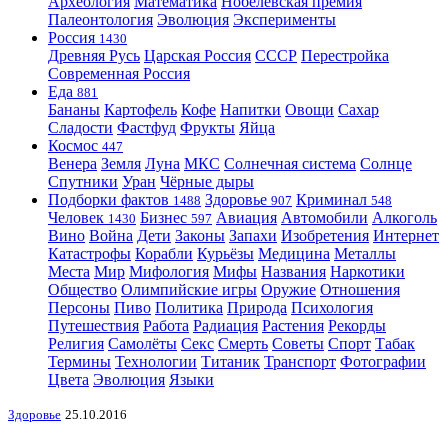
Археология
Математика
Нобелевская премия
Палеонтология
Эволюция
Эксперименты
Россия
1430
Древняя Русь
Царская Россия
СССР
Перестройка
Современная Россия
Еда
881
Бананы
Картофель
Кофе
Напитки
Овощи
Сахар
Сладости
Фастфуд
Фрукты
Яйца
Космос
447
Венера
Земля
Луна
МКС
Солнечная система
Солнце
Спутники
Уран
Чёрные дыры
Подборки фактов
Здоровье
Криминал
1488
907
548
Человек
Бизнес
Авиация
Автомобили
Алкоголь
1430
597
Вино
Война
Дети
Законы
Запахи
Изобретения
Интернет
Катастрофы
Корабли
Курьёзы
Медицина
Металлы
Места
Мир
Мифология
Мифы
Названия
Наркотики
Общество
Олимпийские игры
Оружие
Отношения
Персоны
Пиво
Политика
Природа
Психология
Путешествия
Работа
Радиация
Растения
Рекорды
Религия
Самолёты
Секс
Смерть
Советы
Спорт
Табак
Термины
Технологии
Титаник
Транспорт
Фотографии
Цвета
Эволюция
Языки
Здоровье
25.10.2016