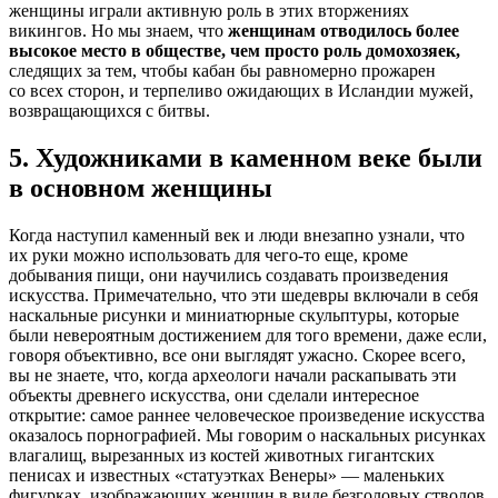
женщины играли активную роль в этих вторжениях
викингов. Но мы знаем, что
женщинам отводилось более
высокое место в обществе, чем просто роль домохозяек,
следящих за тем, чтобы кабан бы равномерно прожарен
со всех сторон, и терпеливо ожидающих в Исландии мужей,
возвращающихся с битвы.
5. Художниками в каменном веке были
в основном женщины
Когда наступил каменный век и люди внезапно узнали, что
их руки можно использовать для чего-то еще, кроме
добывания пищи, они научились создавать произведения
искусства. Примечательно, что эти шедевры включали в себя
наскальные рисунки и миниатюрные скульптуры, которые
были невероятным достижением для того времени, даже если,
говоря объективно, все они выглядят ужасно. Скорее всего,
вы не знаете, что, когда археологи начали раскапывать эти
объекты древнего искусства, они сделали интересное
открытие: самое раннее человеческое произведение искусства
оказалось порнографией. Мы говорим о наскальных рисунках
влагалищ, вырезанных из костей животных гигантских
пенисах и известных «статуэтках Венеры» — маленьких
фигурках, изображающих женщин в виде безголовых стволов