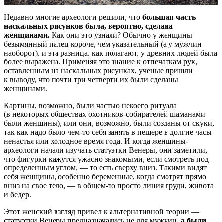
Недавно многие археологи решили, что
большая часть
наскальных рисунков была, вероятно, сделана
женщинами.
Как они это узнали? Обычно у женщины
безымянный палец короче, чем указательный (а у мужчин
наоборот), и эта разница, как полагают, у древних людей была
более выражена. Применяя это знание к отпечаткам рук,
оставленным на наскальных рисунках, ученые пришли
к выводу, что почти три четверти их были сделаны
женщинами.
Картины, возможно, были частью некоего ритуала
(в некоторых обществах охотников-собирателей шаманами
были женщины), или они, возможно, были созданы от скуки,
так как надо было чем-то себя занять в пещере в долгие часы
ненастья или холодное время года. И когда женщины-
археологи начали изучать статуэтки Венеры, они заметили,
что фигурки кажутся ужасно знакомыми, если смотреть под
определенным углом, — то есть сверху вниз. Такими видят
себя женщины, особенно беременные, когда смотрят прямо
вниз на свое тело, — в общем-то просто линия груди, живота
и бедер.
Этот женский взгляд привел к альтернативной теории —
статуэтки Венеры предназначались не для мужчин,
а были