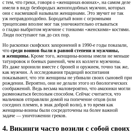
с тем, что греки, говоря о «женщинах-воинах», на самом деле
имели в виду безбородых женоподобных мужчин, которых
они с насмешкой называли женщинами. Это звучит не так
уж неправдоподобно. Бородатый воин с огромными
трицепсами вполне мог так уничижительно отзываться
о гладко выбритом мужчине с тонкими «женскими» костями.
Люди поступают так до сих пор.
Но раскопки скифских захоронений в 1990-е годы показали,
что
среди воинов были в равной степени и мужчины,
и женщины.
Кроме того, женщины-воины имели не меньше
татуировок и боевых ранений, чем их коллеги мужчины.
Их даже хоронили вместе с броней и оружием, точно так же,
как мужчин. А исследования традиций воспитания
показывают, что эти женщины не убивали своих сыновей при
рождении. Вероятно, они не делали этого из биологических
соображений. Ведь весьма маловероятно, что амазонки могли
размножаться бесполым способом. Сейчас считается, что
мальчиков отправляли домой на попечение отцов (или
соседних племен, в знак доброй воли), в то время как
женщины-воины были сосредоточены на более важной
задаче — уничтожении греков.
4. Викинги часто возили с собой своих