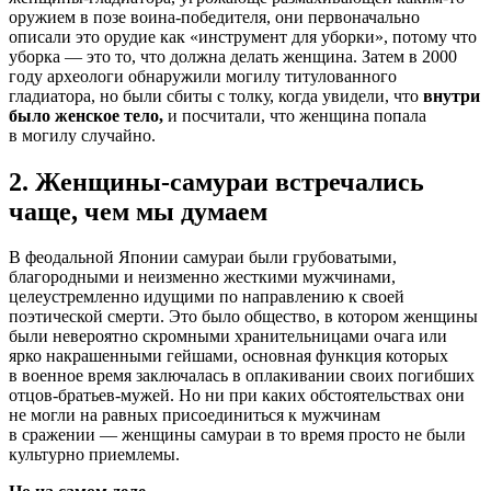
оружием в позе воина-победителя, они первоначально
описали это орудие как «инструмент для уборки», потому что
уборка — это то, что должна делать женщина. Затем в 2000
году археологи обнаружили могилу титулованного
гладиатора, но были сбиты с толку, когда увидели, что
внутри
было женское тело,
и посчитали, что женщина попала
в могилу случайно.
2. Женщины-самураи встречались
чаще, чем мы думаем
В феодальной Японии самураи были грубоватыми,
благородными и неизменно жесткими мужчинами,
целеустремленно идущими по направлению к своей
поэтической смерти. Это было общество, в котором женщины
были невероятно скромными хранительницами очага или
ярко накрашенными гейшами, основная функция которых
в военное время заключалась в оплакивании своих погибших
отцов-братьев-мужей. Но ни при каких обстоятельствах они
не могли на равных присоединиться к мужчинам
в сражении — женщины самураи в то время просто не были
культурно приемлемы.