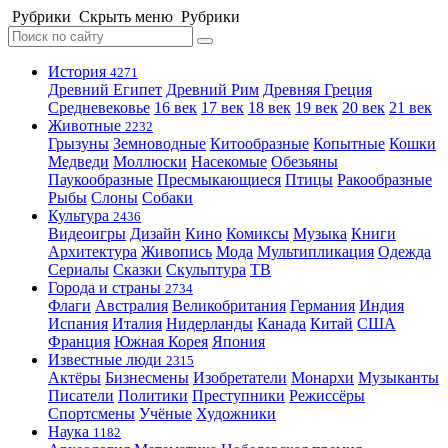
Рубрики
Скрыть меню
Рубрики
История
4271
Древний Египет
Древний Рим
Древняя Греция
Средневековье
16 век
17 век
18 век
19 век
20 век
21 век
Животные
2232
Грызуны
Земноводные
Китообразные
Копытные
Кошки
Медведи
Моллюски
Насекомые
Обезьяны
Паукообразные
Пресмыкающиеся
Птицы
Ракообразные
Рыбы
Слоны
Собаки
Культура
2436
Видеоигры
Дизайн
Кино
Комиксы
Музыка
Книги
Архитектура
Живопись
Мода
Мультипликация
Одежда
Сериалы
Сказки
Скульптура
ТВ
Города и страны
2734
Флаги
Австралия
Великобритания
Германия
Индия
Испания
Италия
Нидерланды
Канада
Китай
США
Франция
Южная Корея
Япония
Известные люди
2315
Актёры
Бизнесмены
Изобретатели
Монархи
Музыканты
Писатели
Политики
Преступники
Режиссёры
Спортсмены
Учёные
Художники
Наука
1182