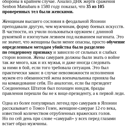
обороны в крайнем случае. Анализ ДНК жертв сражения
Senbon Matsubaru в 1580 году показал, что
35 из 105
проверенных тел были женскими.
Женщинам высшего сословия в феодальной Японии
преподавали другую, чем мужчинам, форму боевых искусств.
В частности, их учили пользоваться оружием с длинной
рукояткой и изогнутым лезвием под названием нагината. Это
не значит, что женщины были менее опасны, просто
обучение
определенным методам убийства было разделено
по гендерному признаку
и зависело от сильных и слабых
сторон воинов. Жены самураев должны были знать о войне
так же много, как и их мужья, и даже иногда следовать
за ними в бой, если того требовала ситуация. Это был
практически закон: в случае невозможности исполнения
мужем его обязанностей жена военачальника приняла бы
на командование себя. По аналогии, если бы президент
Соединенных Штатов был похищен ниндзя, бразды
правления перешли бы не к вице-президенту, а к первой леди.
Одна из более популярных легенд про самураев в Японии
рассказывает о Томоэ Гозен, женщине-самурае 12-го века,
известной количеством отрубленных вражеских голов.
Но по сей день при слове «самурай» у всех перед глазами
встает образ мужчины.