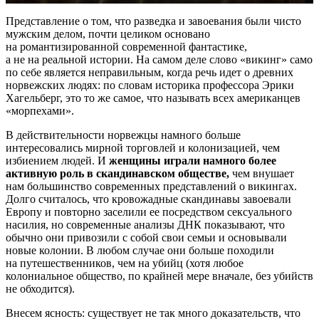
Представление о том, что разведка и завоевания были чисто
мужским делом, почти целиком основано
на романтизированной современной фантастике,
а не на реальной истории. На самом деле слово «викинг» само
по себе является неправильным, когда речь идет о древних
норвежских людях: по словам историка профессора Эрики
Хагельберг, это то же самое, что называть всех американцев
«морпехами».
В действительности норвежцы намного больше
интересовались мирной торговлей и колонизацией, чем
избиением людей. И
женщины играли намного более
активную роль в скандинавском обществе,
чем внушает
нам большинство современных представлений о викингах.
Долго считалось, что кровожадные скандинавы завоевали
Европу и повторно заселили ее посредством сексуального
насилия, но современные анализы ДНК показывают, что
обычно они привозили с собой свои семьи и основывали
новые колонии. В любом случае они больше походили
на путешественников, чем на убийц (хотя любое
колониальное общество, по крайней мере вначале, без убийств
не обходится).
Внесем ясность: существует не так много доказательств, что