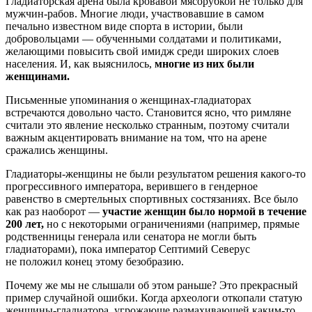
Гладиаторская арена была кровавой мясорубкой не только для
мужчин-рабов.
Многие люди, участвовавшие в самом
печально известном виде спорта в истории, были
добровольцами — обученными солдатами и политиками,
желающими повысить свой имидж среди широких слоев
населения. И, как выяснилось,
многие из них были
женщинами.
Письменные упоминания о женщинах-гладиаторах
встречаются довольно часто. Становится ясно, что римляне
считали это явление несколько странным, поэтому считали
важным акцентировать внимание на том, что на арене
сражались женщины.
Гладиаторы-женщины не были результатом решения какого-то
прогрессивного императора, верившего в гендерное
равенство в смертельных спортивных состязаниях. Все было
как раз наоборот —
участие женщин было нормой в течение
200 лет,
но с некоторыми ограничениями (например, прямые
родственницы генерала или сенатора не могли быть
гладиаторами), пока император Септимий Северус
не положил конец этому безобразию.
Почему же мы не слышали об этом раньше? Это прекрасный
пример случайной ошибки. Когда археологи откопали статую
женщины-гладиатора, угрожающе размахивающей каким-то