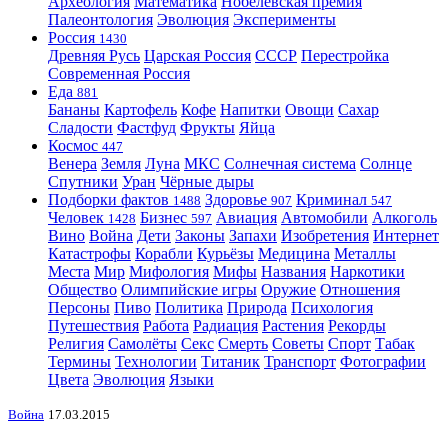
Археология
Математика
Нобелевская премия
Палеонтология
Эволюция
Эксперименты
Россия
1430
Древняя Русь
Царская Россия
СССР
Перестройка
Современная Россия
Еда
881
Бананы
Картофель
Кофе
Напитки
Овощи
Сахар
Сладости
Фастфуд
Фрукты
Яйца
Космос
447
Венера
Земля
Луна
МКС
Солнечная система
Солнце
Спутники
Уран
Чёрные дыры
Подборки фактов
Здоровье
Криминал
1488
907
547
Человек
Бизнес
Авиация
Автомобили
Алкоголь
1428
597
Вино
Война
Дети
Законы
Запахи
Изобретения
Интернет
Катастрофы
Корабли
Курьёзы
Медицина
Металлы
Места
Мир
Мифология
Мифы
Названия
Наркотики
Общество
Олимпийские игры
Оружие
Отношения
Персоны
Пиво
Политика
Природа
Психология
Путешествия
Работа
Радиация
Растения
Рекорды
Религия
Самолёты
Секс
Смерть
Советы
Спорт
Табак
Термины
Технологии
Титаник
Транспорт
Фотографии
Цвета
Эволюция
Языки
Война
17.03.2015