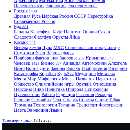
Археология
Математика
Нобелевская премия
Палеонтология
Эволюция
Эксперименты
Россия
1430
Древняя Русь
Царская Россия
СССР
Перестройка
Современная Россия
Еда
881
Бананы
Картофель
Кофе
Напитки
Овощи
Сахар
Сладости
Фастфуд
Фрукты
Яйца
Космос
447
Венера
Земля
Луна
МКС
Солнечная система
Солнце
Спутники
Уран
Чёрные дыры
Подборки фактов
Здоровье
Криминал
1488
907
547
Человек
Бизнес
Авиация
Автомобили
Алкоголь
1428
597
Вино
Война
Дети
Законы
Запахи
Изобретения
Интернет
Катастрофы
Корабли
Курьёзы
Медицина
Металлы
Места
Мир
Мифология
Мифы
Названия
Наркотики
Общество
Олимпийские игры
Оружие
Отношения
Персоны
Пиво
Политика
Природа
Психология
Путешествия
Работа
Радиация
Растения
Рекорды
Религия
Самолёты
Секс
Смерть
Советы
Спорт
Табак
Термины
Технологии
Титаник
Транспорт
Фотографии
Цвета
Эволюция
Языки
Транспорт
•
Такси
18.12.2025