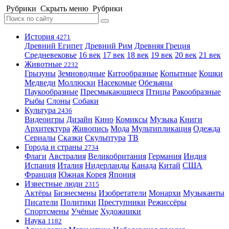
Рубрики
Скрыть меню
Рубрики
История
4271
Древний Египет
Древний Рим
Древняя Греция
Средневековье
16 век
17 век
18 век
19 век
20 век
21 век
Животные
2232
Грызуны
Земноводные
Китообразные
Копытные
Кошки
Медведи
Моллюски
Насекомые
Обезьяны
Паукообразные
Пресмыкающиеся
Птицы
Ракообразные
Рыбы
Слоны
Собаки
Культура
2436
Видеоигры
Дизайн
Кино
Комиксы
Музыка
Книги
Архитектура
Живопись
Мода
Мультипликация
Одежда
Сериалы
Сказки
Скульптура
ТВ
Города и страны
2734
Флаги
Австралия
Великобритания
Германия
Индия
Испания
Италия
Нидерланды
Канада
Китай
США
Франция
Южная Корея
Япония
Известные люди
2315
Актёры
Бизнесмены
Изобретатели
Монархи
Музыканты
Писатели
Политики
Преступники
Режиссёры
Спортсмены
Учёные
Художники
Наука
1182