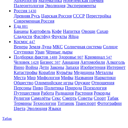
Археология
Математика
Нобелевская премия
Палеонтология
Эволюция
Эксперименты
Россия
1430
Древняя Русь
Царская Россия
СССР
Перестройка
Современная Россия
Еда
881
Бананы
Картофель
Кофе
Напитки
Овощи
Сахар
Сладости
Фастфуд
Фрукты
Яйца
Космос
447
Венера
Земля
Луна
МКС
Солнечная система
Солнце
Спутники
Уран
Чёрные дыры
Подборки фактов
Здоровье
Криминал
1488
907
547
Человек
Бизнес
Авиация
Автомобили
Алкоголь
1428
597
Вино
Война
Дети
Законы
Запахи
Изобретения
Интернет
Катастрофы
Корабли
Курьёзы
Медицина
Металлы
Места
Мир
Мифология
Мифы
Названия
Наркотики
Общество
Олимпийские игры
Оружие
Отношения
Персоны
Пиво
Политика
Природа
Психология
Путешествия
Работа
Радиация
Растения
Рекорды
Религия
Самолёты
Секс
Смерть
Советы
Спорт
Табак
Термины
Технологии
Титаник
Транспорт
Фотографии
Цвета
Эволюция
Языки
Табак