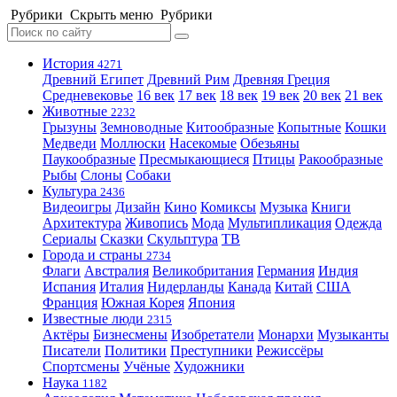
Рубрики
Скрыть меню
Рубрики
История
4271
Древний Египет
Древний Рим
Древняя Греция
Средневековье
16 век
17 век
18 век
19 век
20 век
21 век
Животные
2232
Грызуны
Земноводные
Китообразные
Копытные
Кошки
Медведи
Моллюски
Насекомые
Обезьяны
Паукообразные
Пресмыкающиеся
Птицы
Ракообразные
Рыбы
Слоны
Собаки
Культура
2436
Видеоигры
Дизайн
Кино
Комиксы
Музыка
Книги
Архитектура
Живопись
Мода
Мультипликация
Одежда
Сериалы
Сказки
Скульптура
ТВ
Города и страны
2734
Флаги
Австралия
Великобритания
Германия
Индия
Испания
Италия
Нидерланды
Канада
Китай
США
Франция
Южная Корея
Япония
Известные люди
2315
Актёры
Бизнесмены
Изобретатели
Монархи
Музыканты
Писатели
Политики
Преступники
Режиссёры
Спортсмены
Учёные
Художники
Наука
1182