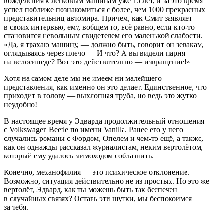
вожделения к легковым машинам уже 15 лет, и за это время
успел поближе познакомиться с более, чем 1000 прекрасных
представительниц автомира. Причём, как Смит заявляет
в своих интервью, ему, вобщем то, всё равно, если кто-то
становится невольным свидетелем его маленькой слабости.
«Да, я трахаю машину, — должно быть, говорит он зевакам,
оглядываясь через плечо — И что? А вы видели парня
на велосипеде? Вот это действительно — извращение!»
Хотя на самом деле мы не имеем ни малейшего
представления, как именно он это делает. Единственное, что
приходит в голову — выхлопная труба, но ведь это жутко
неудобно!
В настоящее время у Эдварда продолжительный отношения
с Volkswagen Beetle по имени Vanilla. Ранее его у него
случались романы с Фордом, Опелем и чем-то ещё, а также,
как он однажды рассказал журналистам, неким вертолётом,
который ему удалось мимоходом соблазнить.
Конечно, механофилия — это психическое отклонение.
Возможно, ситуация действительно не из простых. Но это же
вертолёт, Эдвард, как ты можешь быть так беспечен
в случайных связях? Оставь эти шутки, мы беспокоимся
за тебя.