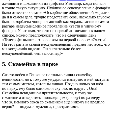
женщины и школьники из графства Уилтшир, когда попали
в точно такую ситуацию. Публичное совокупление с фонарём
было отнесено к статье «Оскорбление общественной морали»,
да и в самом деле, трудно представить себе, насколько глубоко
была оскорблена чопорная английская мораль, застав в самом
разгаре недвусмысленное проявление чувств к уличному
фонарю. Учитывая, что это не первый англичанин в нашем
списке, можно предположить, что на следующий день
«Телеграф» вышел с заголовком на первой полосе: «Экстра!
На этот раз это самый неодушевлённый предмет изо всех, что
мы когда-либо видели! Он значительно более
неодушевлённый, чем велосипед!»
5. Скамейка в парке
Сластолюбец в Гонконге не только лишил скамейку
невинности, но к тому же умудрился намертво в ней застрять
тем самым местом, которым лишал. Поздно ночью он шёл
по парку, ему было одиноко и скучно, но вдруг… Она!
Скамейка невиданной притягательности, к тому же
с манящим отверстием, подходящим (с виду) по размеру.
Что ж, немного секса со скамейкой ещё никому не вредило,
верно? — подумал мужчина, пристраиваясь.