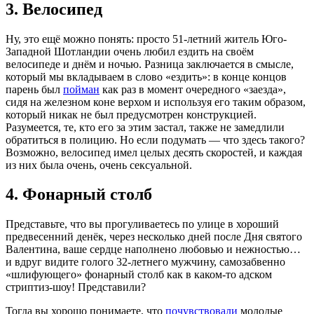
3. Велосипед
Ну, это ещё можно понять: просто 51-летний житель Юго-
Западной Шотландии очень любил ездить на своём
велосипеде и днём и ночью. Разница заключается в смысле,
который мы вкладываем в слово «ездить»: в конце концов
парень был
пойман
как раз в момент очередного «заезда»,
сидя на железном коне верхом и используя его таким образом,
который никак не был предусмотрен конструкцией.
Разумеется, те, кто его за этим застал, также не замедлили
обратиться в полицию. Но если подумать — что здесь такого?
Возможно, велосипед имел целых десять скоростей, и каждая
из них была очень, очень сексуальной.
4. Фонарный столб
Представьте, что вы прогуливаетесь по улице в хороший
предвесенний денёк, через несколько дней после Дня святого
Валентина, ваше сердце наполнено любовью и нежностью…
и вдруг видите голого 32-летнего мужчину, самозабвенно
«шлифующего» фонарный столб как в каком-то адском
стриптиз-шоу! Представили?
Тогда вы хорошо понимаете, что
почувствовали
молодые