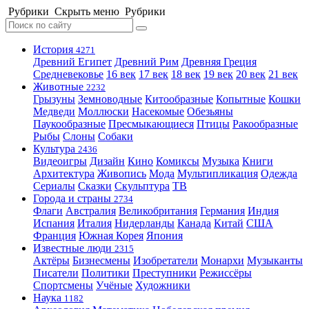
Рубрики
Скрыть меню
Рубрики
История
4271
Древний Египет
Древний Рим
Древняя Греция
Средневековье
16 век
17 век
18 век
19 век
20 век
21 век
Животные
2232
Грызуны
Земноводные
Китообразные
Копытные
Кошки
Медведи
Моллюски
Насекомые
Обезьяны
Паукообразные
Пресмыкающиеся
Птицы
Ракообразные
Рыбы
Слоны
Собаки
Культура
2436
Видеоигры
Дизайн
Кино
Комиксы
Музыка
Книги
Архитектура
Живопись
Мода
Мультипликация
Одежда
Сериалы
Сказки
Скульптура
ТВ
Города и страны
2734
Флаги
Австралия
Великобритания
Германия
Индия
Испания
Италия
Нидерланды
Канада
Китай
США
Франция
Южная Корея
Япония
Известные люди
2315
Актёры
Бизнесмены
Изобретатели
Монархи
Музыканты
Писатели
Политики
Преступники
Режиссёры
Спортсмены
Учёные
Художники
Наука
1182