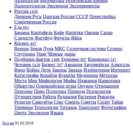
Археология
Математика
Нобелевская премия
Палеонтология
Эволюция
Эксперименты
Россия
1430
Древняя Русь
Царская Россия
СССР
Перестройка
Современная Россия
Еда
881
Бананы
Картофель
Кофе
Напитки
Овощи
Сахар
Сладости
Фастфуд
Фрукты
Яйца
Космос
447
Венера
Земля
Луна
МКС
Солнечная система
Солнце
Спутники
Уран
Чёрные дыры
Подборки фактов
Здоровье
Криминал
1488
907
547
Человек
Бизнес
Авиация
Автомобили
Алкоголь
1428
597
Вино
Война
Дети
Законы
Запахи
Изобретения
Интернет
Катастрофы
Корабли
Курьёзы
Медицина
Металлы
Места
Мир
Мифология
Мифы
Названия
Наркотики
Общество
Олимпийские игры
Оружие
Отношения
Персоны
Пиво
Политика
Природа
Психология
Путешествия
Работа
Радиация
Растения
Рекорды
Религия
Самолёты
Секс
Смерть
Советы
Спорт
Табак
Термины
Технологии
Титаник
Транспорт
Фотографии
Цвета
Эволюция
Языки
Россия
01.02.2019