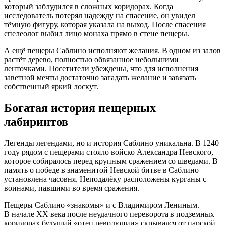
который заблудился в сложных коридорах. Когда
исследователь потерял надежду на спасение, он увидел
тёмную фигуру, которая указала на выход. После спасения
спелеолог выбил лицо монаха прямо в стене пещеры.
А ещё пещеры Саблино исполняют желания. В одном из залов
растёт дерево, полностью обвязанное небольшими
ленточками. Посетители убеждены, что для исполнения
заветной мечты достаточно загадать желание и завязать
собственный яркий лоскут.
Богатая история пещерных
лабиринтов
Легенды легендами, но и история Саблино уникальна. В 1240
году рядом с пещерами стояло войско Александра Невского,
которое собиралось перед крупным сражением со шведами. В
память о победе в знаменитой Невской битве в Саблино
установлена часовня. Неподалёку расположены курганы с
воинами, павшими во время сражения.
Пещеры Саблино «знакомы» и с Владимиром Лениным.
В начале XX века после неудачного переворота в подземных
коридорах будущий «отец революции» скрывался от царской