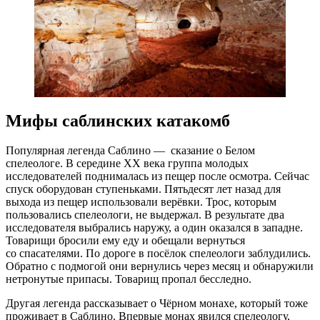
Мифы
саблинских катакомб
Популярная легенда Саблино — сказание о Белом
спелеологе. В середине XX века группа молодых
исследователей поднималась из пещер после осмотра. Сейчас
спуск оборудован ступеньками. Пятьдесят лет назад для
выхода из пещер использовали верёвки. Трос, которым
пользовались спелеологи, не выдержал. В результате два
исследователя выбрались наружу, а один оказался в западне.
Товарищи бросили ему еду и обещали вернуться
со спасателями. По дороге в посёлок спелеологи заблудились.
Обратно с подмогой они вернулись через месяц и обнаружили
нетронутые припасы. Товарищ пропал бесследно.
Другая легенда рассказывает о Чёрном монахе, который тоже
проживает в Саблино. Впервые монах явился спелеологу,