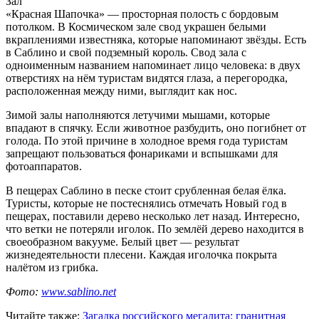
Зал
«Красная Шапочка» — просторная полость с бордовым
потолком. В Космическом зале свод украшен белыми
вкраплениями известняка, которые напоминают звёзды. Есть
в Саблино и свой подземный король. Свод зала с
одноименным названием напоминает лицо человека: в двух
отверстиях на нём туристам видятся глаза, а перегородка,
расположенная между ними, выглядит как нос.
Зимой залы наполняются летучими мышами, которые
впадают в спячку. Если животное разбудить, оно погибнет от
голода. По этой причине в холодное время года туристам
запрещают пользоваться фонариками и вспышками для
фотоаппаратов.
В пещерах Саблино в песке стоит срубленная белая ёлка.
Туристы, которые не постеснялись отмечать Новый год в
пещерах, поставили дерево несколько лет назад. Интересно,
что ветки не потеряли иголок. По землёй дерево находится в
своеобразном вакууме. Белый цвет — результат
жизнедеятельности плесени. Каждая иголочка покрыта
налётом из грибка.
Фото:
www.sablino.net
Читайте также:
Загадка российского мегалита: гранитная