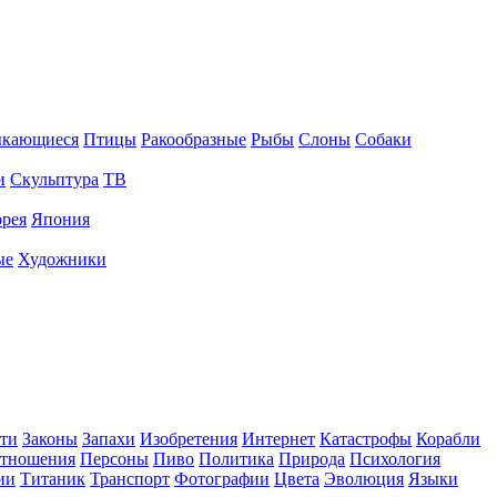
ыкающиеся
Птицы
Ракообразные
Рыбы
Слоны
Собаки
и
Скульптура
ТВ
рея
Япония
ые
Художники
ти
Законы
Запахи
Изобретения
Интернет
Катастрофы
Корабли
тношения
Персоны
Пиво
Политика
Природа
Психология
ии
Титаник
Транспорт
Фотографии
Цвета
Эволюция
Языки