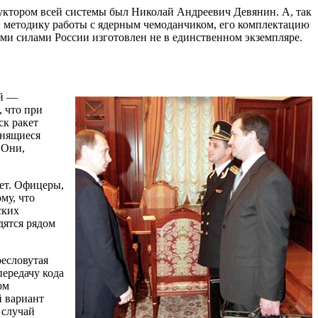
ктором всей системы был Николай Андреевич Девянин. А, так
 методику работы с ядерным чемоданчиком, его комплектацию
ыми силами России изготовлен не в единственном экземпляре.
ий —
, что при
ск ракет
анящиеся
 Они,
ет. Офицеры,
му, что
ских
дятся рядом
ресловутая
передачу кода
ом
й вариант
 случай