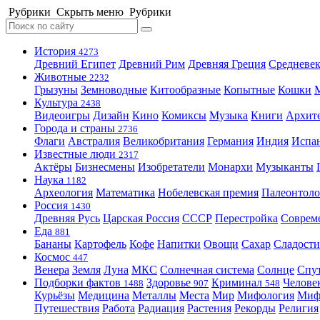
Рубрики
Скрыть меню
Рубрики
История
4273
Древний Египет
Древний Рим
Древняя Греция
Средневек
Животные
2232
Грызуны
Земноводные
Китообразные
Копытные
Кошки
Культура
2438
Видеоигры
Дизайн
Кино
Комиксы
Музыка
Книги
Архит
Города и страны
2736
Флаги
Австралия
Великобритания
Германия
Индия
Испа
Известные люди
2317
Актёры
Бизнесмены
Изобретатели
Монархи
Музыканты
Наука
1182
Археология
Математика
Нобелевская премия
Палеонтоло
Россия
1430
Древняя Русь
Царская Россия
СССР
Перестройка
Соврем
Еда
881
Бананы
Картофель
Кофе
Напитки
Овощи
Сахар
Сладости
Космос
447
Венера
Земля
Луна
МКС
Солнечная система
Солнце
Спу
Подборки фактов
Здоровье
Криминал
Челове
1488
907
548
Курьёзы
Медицина
Металлы
Места
Мир
Мифология
Ми
Путешествия
Работа
Радиация
Растения
Рекорды
Религия