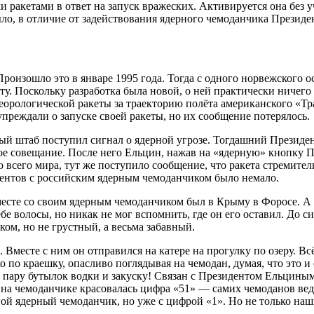
 ракетами в ответ на запуск вражеских. Активируется она без у
ло, в отличие от задействования ядерного чемоданчика Президе
оизошло это в январе 1995 года. Тогда с одного норвежского о
у. Поскольку разработка была новой, о ней практически ничего
еорологической ракеты за траекторию полёта американского «Тр
преждали о запуске своей ракеты, но их сообщение потерялось.
ный штаб поступил сигнал о ядерной угрозе. Тогдашний Президе
ое совещание. После него Ельцин, нажав на «ядерную» кнопку
ю всего мира, тут же поступило сообщение, что ракета стремител
дентов с российским ядерным чемоданчиком было немало.
 вместе со своим ядерным чемоданчиком был в Крыму в Форосе.
бе волосы, но никак не мог вспомнить, где он его оставил. До с
ом, но не грустный, а весьма забавный.
Вместе с ним он отправился на катере на прогулку по озеру. Всё
по краешку, опасливо поглядывая на чемодан, думая, что это и 
на пару бутылок водки и закуску! Связан с Президентом Ельцин
 на чемоданчике красовалась цифра «51» — самих чемоданов вед
ой ядерный чемоданчик, но уже с цифрой «1». Но не только наш