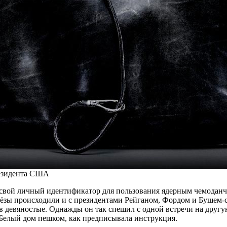
езидента США
свой личный идентификатор для пользования ядерным чемоданчи
ьёзы происходили и с президентами Рейганом, Фордом и Бушем-
в девяностые. Однажды он так спешил с одной встречи на другую
 Белый дом пешком, как предписывала инструкция.