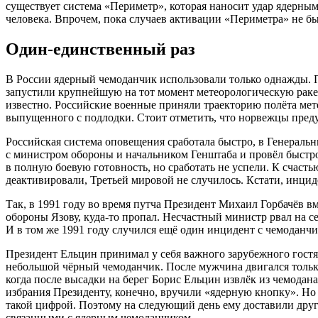
существует система «Периметр», которая наносит удар ядерными
человека. Впрочем, пока случаев активации «Периметра» не бы
Один-единственный раз
В России ядерный чемоданчик использовали только однажды. Пр
запустили крупнейшую на тот момент метеорологическую ракет
известно. Российские военные приняли траекторию полёта мет
выпущенного с подлодки. Стоит отметить, что норвежцы преду
Российская система оповещения сработала быстро, в Генераль
с министром обороны и начальником Генштаба и провёл быстр
в полную боевую готовность, но сработать не успели. К счасть
деактивировали, Третьей мировой не случилось. Кстати, инци
Так, в 1991 году во время путча Президент Михаил Горбачёв
обороны Язову, куда-то пропал. Несчастный министр рвал на се
И в том же 1991 году случился ещё один инцидент с чемоданчик
Президент Ельцин принимал у себя важного зарубежного гостя. 
небольшой чёрный чемоданчик. После мужчина двигался только 
когда после высадки на берег Борис Ельцин извлёк из чемода
избрания Президенту, конечно, вручили «ядерную кнопку». Но
такой цифрой. Поэтому на следующий день ему доставили друг
связанными с ядерным чемоданчиком.