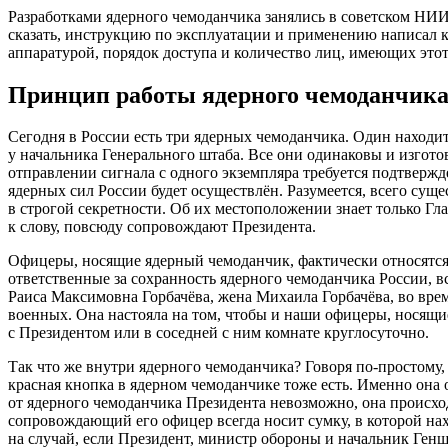
Разработками ядерного чемоданчика занялись в советском НИ
сказать, инструкцию по эксплуатации и применению написал 
аппаратурой, порядок доступа и количество лиц, имеющих этот
Принцип работы ядерного чемоданчик
Сегодня в России есть три ядерных чемоданчика. Один находи
у начальника Генерального штаба. Все они одинаковы и изгот
отправлении сигнала с одного экземпляра требуется подтвержде
ядерных сил России будет осуществлён. Разумеется, всего суще
в строгой секретности. Об их местоположении знает только 
к слову, повсюду сопровождают Президента.
Офицеры, носящие ядерный чемоданчик, фактически относятся
ответственные за сохранность ядерного чемоданчика России, в
Раиса Максимовна Горбачёва, жена Михаила Горбачёва, во вр
военных. Она настояла на том, чтобы и наши офицеры, носящи
с Президентом или в соседней с ним комнате круглосуточно.
Так что же внутри ядерного чемоданчика? Говоря по-простому,
красная кнопка в ядерном чемоданчике тоже есть. Именно она 
от ядерного чемоданчика Президента невозможно, она происхо
сопровождающий его офицер всегда носит сумку, в которой нах
на случай, если Президент, министр обороны и начальник Генш