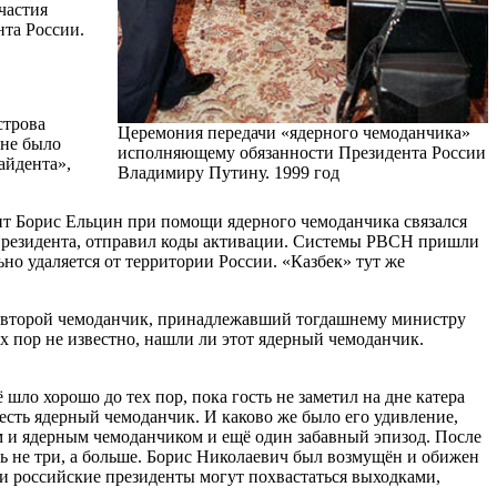
частия
нта России.
строва
Церемония передачи «ядерного чемоданчика»
 не было
исполняющему обязанности Президента России
айдента»,
Владимиру Путину. 1999 год
нт Борис Ельцин при помощи ядерного чемоданчика связался
 Президента, отправил коды активации. Системы РВСН пришли
ьно удаляется от территории России. «Казбек» тут же
 А второй чемоданчик, принадлежавший тогдашнему министру
их пор не известно, нашли ли этот ядерный чемоданчик.
 шло хорошо до тех пор, пока гость не заметил на дне катера
есть ядерный чемоданчик. И каково же было его удивление,
ым и ядерным чемоданчиком и ещё один забавный эпизод. После
ь не три, а больше. Борис Николаевич был возмущён и обижен
и российские президенты могут похвастаться выходками,