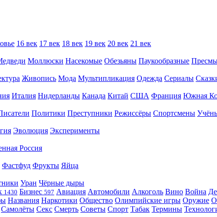
овье
16 век
17 век
18 век
19 век
20 век
21 век
Медведи
Моллюски
Насекомые
Обезьяны
Паукообразные
Пресм
ектура
Живопись
Мода
Мультипликация
Одежда
Сериалы
Сказк
ния
Италия
Нидерланды
Канада
Китай
США
Франция
Южная Ко
Писатели
Политики
Преступники
Режиссёры
Спортсмены
Учён
гия
Эволюция
Эксперименты
енная Россия
Фастфуд
Фрукты
Яйца
тники
Уран
Чёрные дыры
к
Бизнес
Авиация
Автомобили
Алкоголь
Вино
Война
Де
1430
597
фы
Названия
Наркотики
Общество
Олимпийские игры
Оружие
О
Самолёты
Секс
Смерть
Советы
Спорт
Табак
Термины
Технолог