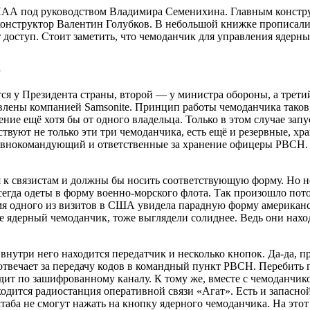
ИАА под руководством Владимира Семенихина. Главным констру
конструктор Валентин Голубков. В небольшой книжке прописали
 доступ. Стоит заметить, что чемоданчик для управления ядерн
а
тся у Президента страны, второй — у министра обороны, а трет
овлены компанией Samsonite. Принцип работы чемоданчика таков
ние ещё хотя бы от одного владельца. Только в этом случае запу
ствуют не только эти три чемоданчика, есть ещё и резервные, хр
Главнокомандующий и ответственные за хранение офицеры РВСН.
 к связистам и должны бы носить соответствующую форму. Но н
сегда одеты в форму военно-морского флота. Так произошло пото
емя одного из визитов в США увидела парадную форму американ
е ядерный чемоданчик, тоже выглядели солиднее. Ведь они нахо
 внутри него находится передатчик и несколько кнопок.
Да-да
, п
отвечает за передачу кодов в командный пункт РВСН. Перебить 
дит по зашифрованному каналу. К тому же, вместе с чемоданчик
одится радиостанция оперативной связи «Агат». Есть и запасно
таба не смогут нажать на кнопку ядерного чемоданчика. На этот