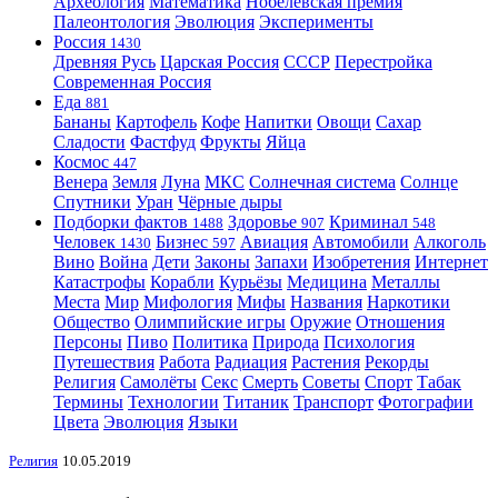
Археология
Математика
Нобелевская премия
Палеонтология
Эволюция
Эксперименты
Россия
1430
Древняя Русь
Царская Россия
СССР
Перестройка
Современная Россия
Еда
881
Бананы
Картофель
Кофе
Напитки
Овощи
Сахар
Сладости
Фастфуд
Фрукты
Яйца
Космос
447
Венера
Земля
Луна
МКС
Солнечная система
Солнце
Спутники
Уран
Чёрные дыры
Подборки фактов
Здоровье
Криминал
1488
907
548
Человек
Бизнес
Авиация
Автомобили
Алкоголь
1430
597
Вино
Война
Дети
Законы
Запахи
Изобретения
Интернет
Катастрофы
Корабли
Курьёзы
Медицина
Металлы
Места
Мир
Мифология
Мифы
Названия
Наркотики
Общество
Олимпийские игры
Оружие
Отношения
Персоны
Пиво
Политика
Природа
Психология
Путешествия
Работа
Радиация
Растения
Рекорды
Религия
Самолёты
Секс
Смерть
Советы
Спорт
Табак
Термины
Технологии
Титаник
Транспорт
Фотографии
Цвета
Эволюция
Языки
Религия
10.05.2019