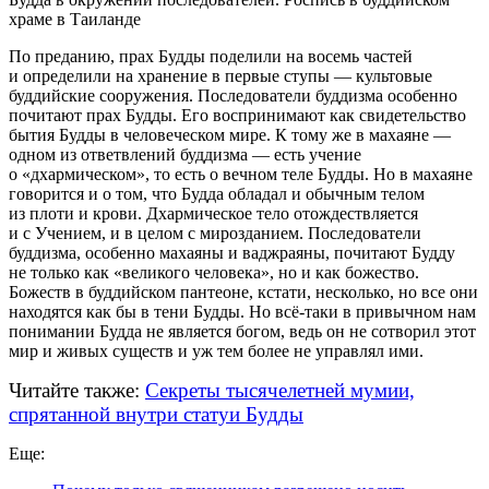
храме в Таиланде
По преданию, прах Будды поделили на восемь частей
и определили на хранение в первые ступы — культовые
буддийские сооружения. Последователи буддизма особенно
почитают прах Будды. Его воспринимают как свидетельство
бытия Будды в человеческом мире. К тому же в махаяне —
одном из ответвлений буддизма — есть учение
о «дхармическом», то есть о вечном теле Будды. Но в махаяне
говорится и о том, что Будда обладал и обычным телом
из плоти и крови. Дхармическое тело отождествляется
и с Учением, и в целом с мирозданием. Последователи
буддизма, особенно махаяны и ваджраяны, почитают Будду
не только как «великого человека», но и как божество.
Божеств в буддийском пантеоне, кстати, несколько, но все они
находятся как бы в тени Будды. Но
всё-таки
в привычном нам
понимании Будда не является богом, ведь он не сотворил этот
мир и живых существ и уж тем более не управлял ими.
Читайте также:
Секреты тысячелетней мумии,
спрятанной внутри статуи Будды
Еще: