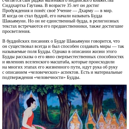
считается сын раджи маленького индийского княжества
Сиддхартха Гаутама. В возрасте 35 лет он достиг
Пробуждения и понёс своё Учение — Дхарму — в мир.
И когда он стал буддой, его начали называть Будда
Шакьямуни. Но он не единственный будда, в религиозных
текстах встречаются его предшественники, также достигшие
просветления.
В буддийских писаниях о Будде Шакьямуни говорится, что
он существовал всегда и был способен создавать миры — так
называемые поля Будды. Однако в описании жизни этого
Будды рассказы о его явно сверхъестественных способностях
и явлениях вселенского масштаба, которые происходили
на многих этапах его жизненного пути, идут рука об руку
с описанием «человеческих» аспектов. Есть и материальные
подтверждения «человечности» Будды.