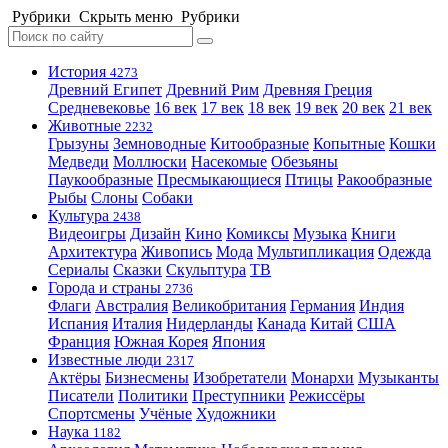
Рубрики
Скрыть меню
Рубрики
История
4273
Древний Египет
Древний Рим
Древняя Греция
Средневековье
16 век
17 век
18 век
19 век
20 век
21 век
Животные
2232
Грызуны
Земноводные
Китообразные
Копытные
Кошки
Медведи
Моллюски
Насекомые
Обезьяны
Паукообразные
Пресмыкающиеся
Птицы
Ракообразные
Рыбы
Слоны
Собаки
Культура
2438
Видеоигры
Дизайн
Кино
Комиксы
Музыка
Книги
Архитектура
Живопись
Мода
Мультипликация
Одежда
Сериалы
Сказки
Скульптура
ТВ
Города и страны
2736
Флаги
Австралия
Великобритания
Германия
Индия
Испания
Италия
Нидерланды
Канада
Китай
США
Франция
Южная Корея
Япония
Известные люди
2317
Актёры
Бизнесмены
Изобретатели
Монархи
Музыканты
Писатели
Политики
Преступники
Режиссёры
Спортсмены
Учёные
Художники
Наука
1182