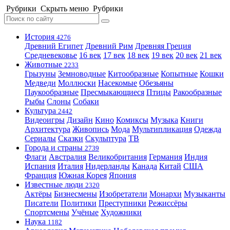
Рубрики
Скрыть меню
Рубрики
История
4276
Древний Египет
Древний Рим
Древняя Греция
Средневековье
16 век
17 век
18 век
19 век
20 век
21 век
Животные
2233
Грызуны
Земноводные
Китообразные
Копытные
Кошки
Медведи
Моллюски
Насекомые
Обезьяны
Паукообразные
Пресмыкающиеся
Птицы
Ракообразные
Рыбы
Слоны
Собаки
Культура
2442
Видеоигры
Дизайн
Кино
Комиксы
Музыка
Книги
Архитектура
Живопись
Мода
Мультипликация
Одежда
Сериалы
Сказки
Скульптура
ТВ
Города и страны
2739
Флаги
Австралия
Великобритания
Германия
Индия
Испания
Италия
Нидерланды
Канада
Китай
США
Франция
Южная Корея
Япония
Известные люди
2320
Актёры
Бизнесмены
Изобретатели
Монархи
Музыканты
Писатели
Политики
Преступники
Режиссёры
Спортсмены
Учёные
Художники
Наука
1182