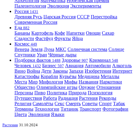
Археология
Математика
Нобелевская премия
Палеонтология
Эволюция
Эксперименты
Россия
1431
Древняя Русь
Царская Россия
СССР
Перестройка
Современная Россия
Еда
882
Бананы
Картофель
Кофе
Напитки
Овощи
Сахар
Сладости
Фастфуд
Фрукты
Яйца
Космос
449
Венера
Земля
Луна
МКС
Солнечная система
Солнце
Спутники
Уран
Чёрные дыры
Подборки фактов
Здоровье
Криминал
1488
907
548
Человек
Бизнес
Авиация
Автомобили
Алкоголь
1432
597
Вино
Война
Дети
Законы
Запахи
Изобретения
Интернет
Катастрофы
Корабли
Курьёзы
Медицина
Металлы
Места
Мир
Мифология
Мифы
Названия
Наркотики
Общество
Олимпийские игры
Оружие
Отношения
Персоны
Пиво
Политика
Природа
Психология
Путешествия
Работа
Радиация
Растения
Рекорды
Религия
Самолёты
Секс
Смерть
Советы
Спорт
Табак
Термины
Технологии
Титаник
Транспорт
Фотографии
Цвета
Эволюция
Языки
Растения
31.10.2024