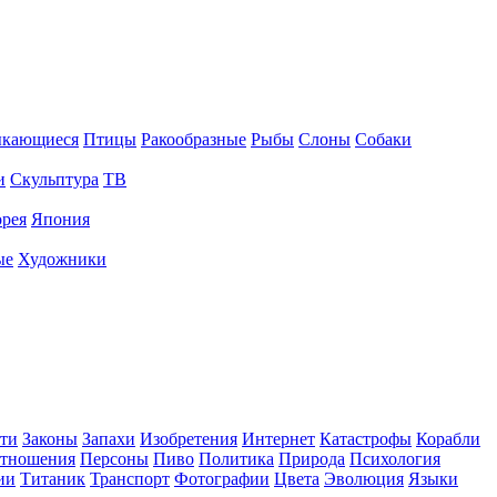
ыкающиеся
Птицы
Ракообразные
Рыбы
Слоны
Собаки
и
Скульптура
ТВ
рея
Япония
ые
Художники
ти
Законы
Запахи
Изобретения
Интернет
Катастрофы
Корабли
тношения
Персоны
Пиво
Политика
Природа
Психология
ии
Титаник
Транспорт
Фотографии
Цвета
Эволюция
Языки