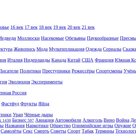
овье
16 век
17 век
18 век
19 век
20 век
21 век
Медведи
Моллюски
Насекомые
Обезьяны
Паукообразные
Пресм
ектура
Живопись
Мода
Мультипликация
Одежда
Сериалы
Сказк
ния
Италия
Нидерланды
Канада
Китай
США
Франция
Южная Ко
Писатели
Политики
Преступники
Режиссёры
Спортсмены
Учён
гия
Эволюция
Эксперименты
енная Россия
Фастфуд
Фрукты
Яйца
тники
Уран
Чёрные дыры
к
Бизнес
Авиация
Автомобили
Алкоголь
Вино
Война
Де
1430
597
фы
Названия
Наркотики
Общество
Олимпийские игры
Оружие
О
Самолёты
Секс
Смерть
Советы
Спорт
Табак
Термины
Технолог