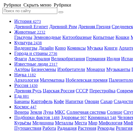
Рубрики
Скрыть меню
Рубрики
История
4273
Древний Египет
Древний Рим
Древняя Греция
Средневек
Животные
2232
Грызуны
Земноводные
Китообразные
Копытные
Кошки
Культура
2438
Видеоигры
Дизайн
Кино
Комиксы
Музыка
Книги
Архит
Города и страны
2736
Флаги
Австралия
Великобритания
Германия
Индия
Испа
Известные люди
2317
Актёры
Бизнесмены
Изобретатели
Монархи
Музыканты
Наука
1182
Археология
Математика
Нобелевская премия
Палеонтоло
Россия
1430
Древняя Русь
Царская Россия
СССР
Перестройка
Соврем
Еда
881
Бананы
Картофель
Кофе
Напитки
Овощи
Сахар
Сладости
Космос
447
Венера
Земля
Луна
МКС
Солнечная система
Солнце
Спу
Подборки фактов
Здоровье
Криминал
Челове
1488
907
548
Курьёзы
Медицина
Металлы
Места
Мир
Мифология
Ми
Путешествия
Работа
Радиация
Растения
Рекорды
Религия