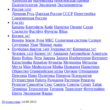
Археология
Математика
Нобелевская премия
Палеонтология
Эволюция
Эксперименты
Россия
1430
Древняя Русь
Царская Россия
СССР
Перестройка
Современная Россия
Еда
881
Бананы
Картофель
Кофе
Напитки
Овощи
Сахар
Сладости
Фастфуд
Фрукты
Яйца
Космос
447
Венера
Земля
Луна
МКС
Солнечная система
Солнце
Спутники
Уран
Чёрные дыры
Подборки фактов
Здоровье
Криминал
1488
907
547
Человек
Бизнес
Авиация
Автомобили
Алкоголь
1428
597
Вино
Война
Дети
Законы
Запахи
Изобретения
Интернет
Катастрофы
Корабли
Курьёзы
Медицина
Металлы
Места
Мир
Мифология
Мифы
Названия
Наркотики
Общество
Олимпийские игры
Оружие
Отношения
Персоны
Пиво
Политика
Природа
Психология
Путешествия
Работа
Радиация
Растения
Рекорды
Религия
Самолёты
Секс
Смерть
Советы
Спорт
Табак
Термины
Технологии
Титаник
Транспорт
Фотографии
Цвета
Эволюция
Языки
Путешествия
14.09.2015