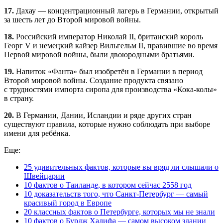
17.
Дахау — концентрационный лагерь в Германии, открытый
за шесть лет до Второй мировой войны.
18.
Российский император Николай II, британский король
Георг V и немецкий кайзер Вильгельм II, правившие во время
Первой мировой войны, были двоюродными братьями.
19.
Напиток «Фанта» был изобретён в Германии в период
Второй мировой войны. Создание продукта связано
с трудностями импорта сиропа для производства «Кока-колы»
в страну.
20.
В Германии, Дании, Исландии и ряде других стран
существуют правила, которые нужно соблюдать при выборе
имени для ребёнка.
Еще:
25 удивительных фактов, которые вы вряд ли слышали о
Швейцарии
10 фактов о Таиланде, в котором сейчас 2558 год
10 доказательств того, что Санкт-Петербург — самый
красивый город в Европе
20 классных фактов о Петербурге, которых мы не знали
10 фактов о Бурдж Халифа — самом высоком здании