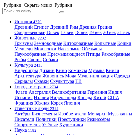
Рубрики
Скрыть меню
Рубрики
История
4270
Древний Египет
Древний Рим
Древняя Греция
Средневековье
16 век
17 век
18 век
19 век
20 век
21 век
Животные
2232
Грызуны
Земноводные
Китообразные
Копытные
Кошки
Медведи
Моллюски
Насекомые
Обезьяны
Паукообразные
Пресмыкающиеся
Птицы
Ракообразные
Рыбы
Слоны
Собаки
Культура
2435
Видеоигры
Дизайн
Кино
Комиксы
Музыка
Книги
Архитектура
Живопись
Мода
Мультипликация
Одежда
Сериалы
Сказки
Скульптура
ТВ
Города и страны
2734
Флаги
Австралия
Великобритания
Германия
Индия
Испания
Италия
Нидерланды
Канада
Китай
США
Франция
Южная Корея
Япония
Известные люди
2314
Актёры
Бизнесмены
Изобретатели
Монархи
Музыканты
Писатели
Политики
Преступники
Режиссёры
Спортсмены
Учёные
Художники
Наука
1182