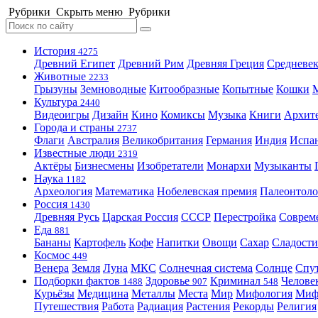
Рубрики
Скрыть меню
Рубрики
История
4275
Древний Египет
Древний Рим
Древняя Греция
Средневек
Животные
2233
Грызуны
Земноводные
Китообразные
Копытные
Кошки
Культура
2440
Видеоигры
Дизайн
Кино
Комиксы
Музыка
Книги
Архит
Города и страны
2737
Флаги
Австралия
Великобритания
Германия
Индия
Испа
Известные люди
2319
Актёры
Бизнесмены
Изобретатели
Монархи
Музыканты
Наука
1182
Археология
Математика
Нобелевская премия
Палеонтоло
Россия
1430
Древняя Русь
Царская Россия
СССР
Перестройка
Соврем
Еда
881
Бананы
Картофель
Кофе
Напитки
Овощи
Сахар
Сладости
Космос
449
Венера
Земля
Луна
МКС
Солнечная система
Солнце
Спу
Подборки фактов
Здоровье
Криминал
Челове
1488
907
548
Курьёзы
Медицина
Металлы
Места
Мир
Мифология
Ми
Путешествия
Работа
Радиация
Растения
Рекорды
Религия