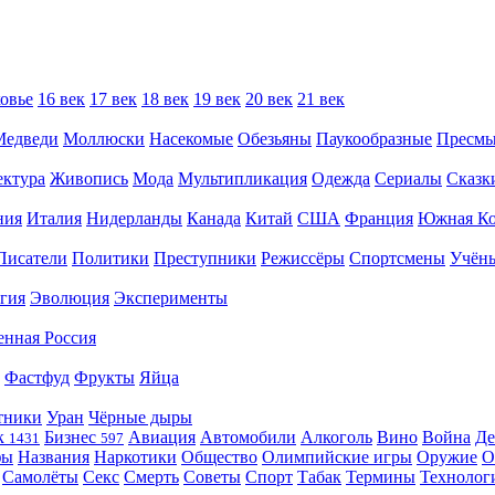
овье
16 век
17 век
18 век
19 век
20 век
21 век
Медведи
Моллюски
Насекомые
Обезьяны
Паукообразные
Пресм
ектура
Живопись
Мода
Мультипликация
Одежда
Сериалы
Сказк
ния
Италия
Нидерланды
Канада
Китай
США
Франция
Южная Ко
Писатели
Политики
Преступники
Режиссёры
Спортсмены
Учён
гия
Эволюция
Эксперименты
енная Россия
Фастфуд
Фрукты
Яйца
тники
Уран
Чёрные дыры
к
Бизнес
Авиация
Автомобили
Алкоголь
Вино
Война
Де
1431
597
фы
Названия
Наркотики
Общество
Олимпийские игры
Оружие
О
Самолёты
Секс
Смерть
Советы
Спорт
Табак
Термины
Технолог