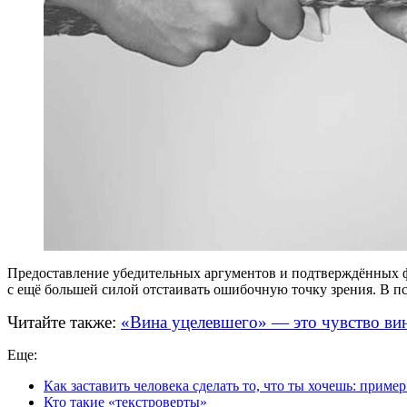
Предоставление убедительных аргументов и подтверждённых
с ещё большей силой отстаивать ошибочную точку зрения. В п
Читайте также:
«Вина уцелевшего» — это чувство вины
Еще:
Как заставить человека сделать то, что ты хочешь: прим
Кто такие «текстроверты»