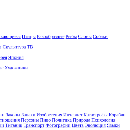
ыкающиеся
Птицы
Ракообразные
Рыбы
Слоны
Собаки
и
Скульптура
ТВ
рея
Япония
ые
Художники
ти
Законы
Запахи
Изобретения
Интернет
Катастрофы
Корабли
тношения
Персоны
Пиво
Политика
Природа
Психология
ии
Титаник
Транспорт
Фотографии
Цвета
Эволюция
Языки