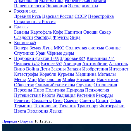
Археология
Математика
Нобелевская премия
Палеонтология
Эволюция
Эксперименты
Россия
1431
Древняя Русь
Царская Россия
СССР
Перестройка
Современная Россия
Еда
882
Бананы
Картофель
Кофе
Напитки
Овощи
Сахар
Сладости
Фастфуд
Фрукты
Яйца
Космос
449
Венера
Земля
Луна
МКС
Солнечная система
Солнце
Спутники
Уран
Чёрные дыры
Подборки фактов
Здоровье
Криминал
1488
907
549
Человек
Бизнес
Авиация
Автомобили
Алкоголь
1432
597
Вино
Война
Дети
Законы
Запахи
Изобретения
Интернет
Катастрофы
Корабли
Курьёзы
Медицина
Металлы
Места
Мир
Мифология
Мифы
Названия
Наркотики
Общество
Олимпийские игры
Оружие
Отношения
Персоны
Пиво
Политика
Природа
Психология
Путешествия
Работа
Радиация
Растения
Рекорды
Религия
Самолёты
Секс
Смерть
Советы
Спорт
Табак
Термины
Технологии
Титаник
Транспорт
Фотографии
Цвета
Эволюция
Языки
Природа
•
Вирусы
10.12.2025