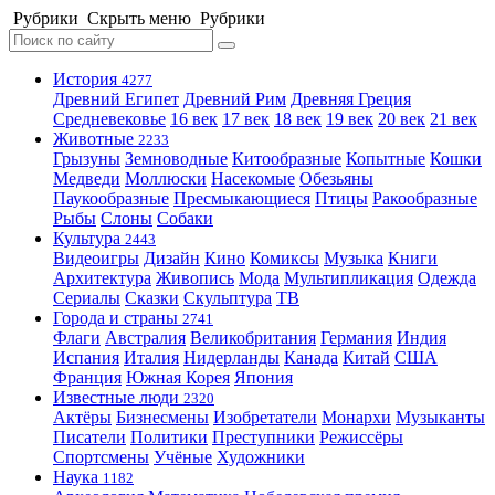
Рубрики
Скрыть меню
Рубрики
История
4277
Древний Египет
Древний Рим
Древняя Греция
Средневековье
16 век
17 век
18 век
19 век
20 век
21 век
Животные
2233
Грызуны
Земноводные
Китообразные
Копытные
Кошки
Медведи
Моллюски
Насекомые
Обезьяны
Паукообразные
Пресмыкающиеся
Птицы
Ракообразные
Рыбы
Слоны
Собаки
Культура
2443
Видеоигры
Дизайн
Кино
Комиксы
Музыка
Книги
Архитектура
Живопись
Мода
Мультипликация
Одежда
Сериалы
Сказки
Скульптура
ТВ
Города и страны
2741
Флаги
Австралия
Великобритания
Германия
Индия
Испания
Италия
Нидерланды
Канада
Китай
США
Франция
Южная Корея
Япония
Известные люди
2320
Актёры
Бизнесмены
Изобретатели
Монархи
Музыканты
Писатели
Политики
Преступники
Режиссёры
Спортсмены
Учёные
Художники
Наука
1182