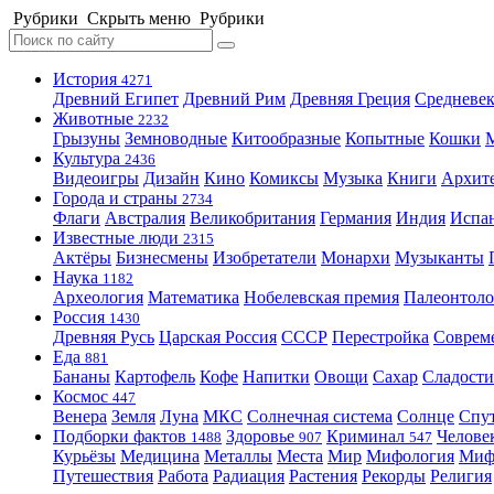
Рубрики
Скрыть меню
Рубрики
История
4271
Древний Египет
Древний Рим
Древняя Греция
Средневек
Животные
2232
Грызуны
Земноводные
Китообразные
Копытные
Кошки
Культура
2436
Видеоигры
Дизайн
Кино
Комиксы
Музыка
Книги
Архит
Города и страны
2734
Флаги
Австралия
Великобритания
Германия
Индия
Испа
Известные люди
2315
Актёры
Бизнесмены
Изобретатели
Монархи
Музыканты
Наука
1182
Археология
Математика
Нобелевская премия
Палеонтоло
Россия
1430
Древняя Русь
Царская Россия
СССР
Перестройка
Соврем
Еда
881
Бананы
Картофель
Кофе
Напитки
Овощи
Сахар
Сладости
Космос
447
Венера
Земля
Луна
МКС
Солнечная система
Солнце
Спу
Подборки фактов
Здоровье
Криминал
Челове
1488
907
547
Курьёзы
Медицина
Металлы
Места
Мир
Мифология
Ми
Путешествия
Работа
Радиация
Растения
Рекорды
Религия