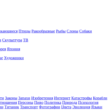
ыкающиеся
Птицы
Ракообразные
Рыбы
Слоны
Собаки
и
Скульптура
ТВ
рея
Япония
ые
Художники
ти
Законы
Запахи
Изобретения
Интернет
Катастрофы
Корабли
тношения
Персоны
Пиво
Политика
Природа
Психология
ии
Титаник
Транспорт
Фотографии
Цвета
Эволюция
Языки