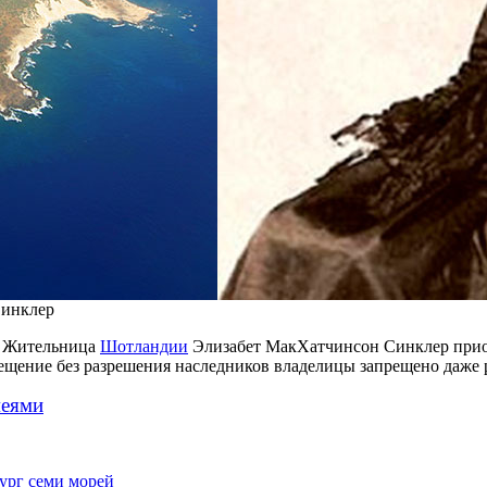
Синклер
. Жительница
Шотландии
Элизабет МакХатчинсон Синклер приобре
осещение без разрешения наследников владелицы запрещено даже
меями
ург семи морей