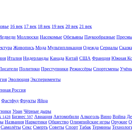
овье
16 век
17 век
18 век
19 век
20 век
21 век
Медведи
Моллюски
Насекомые
Обезьяны
Паукообразные
Пресм
ектура
Живопись
Мода
Мультипликация
Одежда
Сериалы
Сказк
ния
Италия
Нидерланды
Канада
Китай
США
Франция
Южная Ко
Писатели
Политики
Преступники
Режиссёры
Спортсмены
Учён
гия
Эволюция
Эксперименты
енная Россия
Фастфуд
Фрукты
Яйца
тники
Уран
Чёрные дыры
к
Бизнес
Авиация
Автомобили
Алкоголь
Вино
Война
Де
1428
597
фы
Названия
Наркотики
Общество
Олимпийские игры
Оружие
О
Самолёты
Секс
Смерть
Советы
Спорт
Табак
Термины
Технолог