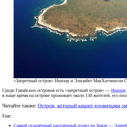
«Запретный остров» Ниихау и Элизабет МакХатчинсон 
Среди Гавайских островов есть «запретный остров» —
Ниихау
в наше время на острове проживает около 130 жителей, его п
Читайте также:
Остров, который кишит ядовитыми з
Еще:
Самый отдалённый населённый пункт на Земле — Эдинб