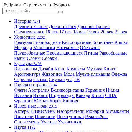
Рубрики
Скрыть меню
Рубрики
История
4271
Древний Египет
Древний Рим
Древняя Греция
Средневековье
16 век
17 век
18 век
19 век
20 век
21 век
Животные
2232
Грызуны
Земноводные
Китообразные
Копытные
Кошки
Медведи
Моллюски
Насекомые
Обезьяны
Паукообразные
Пресмыкающиеся
Птицы
Ракообразные
Рыбы
Слоны
Собаки
Культура
2436
Видеоигры
Дизайн
Кино
Комиксы
Музыка
Книги
Архитектура
Живопись
Мода
Мультипликация
Одежда
Сериалы
Сказки
Скульптура
ТВ
Города и страны
2734
Флаги
Австралия
Великобритания
Германия
Индия
Испания
Италия
Нидерланды
Канада
Китай
США
Франция
Южная Корея
Япония
Известные люди
2315
Актёры
Бизнесмены
Изобретатели
Монархи
Музыканты
Писатели
Политики
Преступники
Режиссёры
Спортсмены
Учёные
Художники
Наука
1182