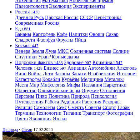
Археология
Математика
Нобелевская премия
Палеонтология
Эволюция
Эксперименты
Россия
1430
Древняя Русь
Царская Россия
СССР
Перестройка
Современная Россия
Еда
881
Бананы
Картофель
Кофе
Напитки
Овощи
Сахар
Сладости
Фастфуд
Фрукты
Яйца
Космос
447
Венера
Земля
Луна
МКС
Солнечная система
Солнце
Спутники
Уран
Чёрные дыры
Подборки фактов
Здоровье
Криминал
1488
907
547
Человек
Бизнес
Авиация
Автомобили
Алкоголь
1428
597
Вино
Война
Дети
Законы
Запахи
Изобретения
Интернет
Катастрофы
Корабли
Курьёзы
Медицина
Металлы
Места
Мир
Мифология
Мифы
Названия
Наркотики
Общество
Олимпийские игры
Оружие
Отношения
Персоны
Пиво
Политика
Природа
Психология
Путешествия
Работа
Радиация
Растения
Рекорды
Религия
Самолёты
Секс
Смерть
Советы
Спорт
Табак
Термины
Технологии
Титаник
Транспорт
Фотографии
Цвета
Эволюция
Языки
Природа
•
Океан
17.02.2026