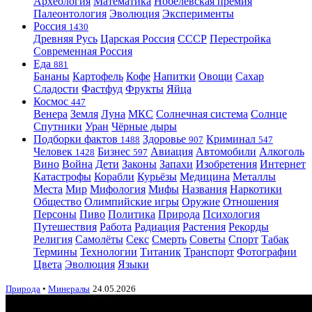
Археология
Математика
Нобелевская премия
Палеонтология
Эволюция
Эксперименты
Россия
1430
Древняя Русь
Царская Россия
СССР
Перестройка
Современная Россия
Еда
881
Бананы
Картофель
Кофе
Напитки
Овощи
Сахар
Сладости
Фастфуд
Фрукты
Яйца
Космос
447
Венера
Земля
Луна
МКС
Солнечная система
Солнце
Спутники
Уран
Чёрные дыры
Подборки фактов
Здоровье
Криминал
1488
907
547
Человек
Бизнес
Авиация
Автомобили
Алкоголь
1428
597
Вино
Война
Дети
Законы
Запахи
Изобретения
Интернет
Катастрофы
Корабли
Курьёзы
Медицина
Металлы
Места
Мир
Мифология
Мифы
Названия
Наркотики
Общество
Олимпийские игры
Оружие
Отношения
Персоны
Пиво
Политика
Природа
Психология
Путешествия
Работа
Радиация
Растения
Рекорды
Религия
Самолёты
Секс
Смерть
Советы
Спорт
Табак
Термины
Технологии
Титаник
Транспорт
Фотографии
Цвета
Эволюция
Языки
Природа
•
Минералы
24.05.2026