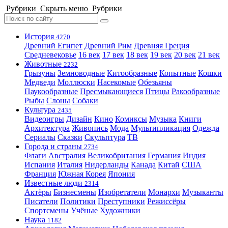
Рубрики
Скрыть меню
Рубрики
История
4270
Древний Египет
Древний Рим
Древняя Греция
Средневековье
16 век
17 век
18 век
19 век
20 век
21 век
Животные
2232
Грызуны
Земноводные
Китообразные
Копытные
Кошки
Медведи
Моллюски
Насекомые
Обезьяны
Паукообразные
Пресмыкающиеся
Птицы
Ракообразные
Рыбы
Слоны
Собаки
Культура
2435
Видеоигры
Дизайн
Кино
Комиксы
Музыка
Книги
Архитектура
Живопись
Мода
Мультипликация
Одежда
Сериалы
Сказки
Скульптура
ТВ
Города и страны
2734
Флаги
Австралия
Великобритания
Германия
Индия
Испания
Италия
Нидерланды
Канада
Китай
США
Франция
Южная Корея
Япония
Известные люди
2314
Актёры
Бизнесмены
Изобретатели
Монархи
Музыканты
Писатели
Политики
Преступники
Режиссёры
Спортсмены
Учёные
Художники
Наука
1182