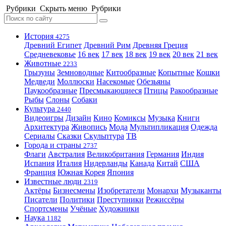
Рубрики
Скрыть меню
Рубрики
История
4275
Древний Египет
Древний Рим
Древняя Греция
Средневековье
16 век
17 век
18 век
19 век
20 век
21 век
Животные
2233
Грызуны
Земноводные
Китообразные
Копытные
Кошки
Медведи
Моллюски
Насекомые
Обезьяны
Паукообразные
Пресмыкающиеся
Птицы
Ракообразные
Рыбы
Слоны
Собаки
Культура
2440
Видеоигры
Дизайн
Кино
Комиксы
Музыка
Книги
Архитектура
Живопись
Мода
Мультипликация
Одежда
Сериалы
Сказки
Скульптура
ТВ
Города и страны
2737
Флаги
Австралия
Великобритания
Германия
Индия
Испания
Италия
Нидерланды
Канада
Китай
США
Франция
Южная Корея
Япония
Известные люди
2319
Актёры
Бизнесмены
Изобретатели
Монархи
Музыканты
Писатели
Политики
Преступники
Режиссёры
Спортсмены
Учёные
Художники
Наука
1182