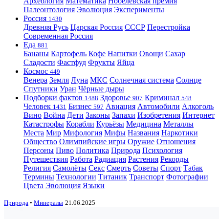
Археология
Математика
Нобелевская премия
Палеонтология
Эволюция
Эксперименты
Россия
1430
Древняя Русь
Царская Россия
СССР
Перестройка
Современная Россия
Еда
881
Бананы
Картофель
Кофе
Напитки
Овощи
Сахар
Сладости
Фастфуд
Фрукты
Яйца
Космос
449
Венера
Земля
Луна
МКС
Солнечная система
Солнце
Спутники
Уран
Чёрные дыры
Подборки фактов
Здоровье
Криминал
1488
907
548
Человек
Бизнес
Авиация
Автомобили
Алкоголь
1431
597
Вино
Война
Дети
Законы
Запахи
Изобретения
Интернет
Катастрофы
Корабли
Курьёзы
Медицина
Металлы
Места
Мир
Мифология
Мифы
Названия
Наркотики
Общество
Олимпийские игры
Оружие
Отношения
Персоны
Пиво
Политика
Природа
Психология
Путешествия
Работа
Радиация
Растения
Рекорды
Религия
Самолёты
Секс
Смерть
Советы
Спорт
Табак
Термины
Технологии
Титаник
Транспорт
Фотографии
Цвета
Эволюция
Языки
Природа
•
Минералы
21.06.2025