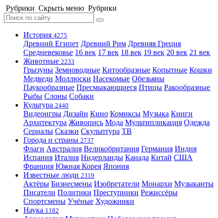
Рубрики
Скрыть меню
Рубрики
История
4275
Древний Египет
Древний Рим
Древняя Греция
Средневековье
16 век
17 век
18 век
19 век
20 век
21 век
Животные
2233
Грызуны
Земноводные
Китообразные
Копытные
Кошки
Медведи
Моллюски
Насекомые
Обезьяны
Паукообразные
Пресмыкающиеся
Птицы
Ракообразные
Рыбы
Слоны
Собаки
Культура
2440
Видеоигры
Дизайн
Кино
Комиксы
Музыка
Книги
Архитектура
Живопись
Мода
Мультипликация
Одежда
Сериалы
Сказки
Скульптура
ТВ
Города и страны
2737
Флаги
Австралия
Великобритания
Германия
Индия
Испания
Италия
Нидерланды
Канада
Китай
США
Франция
Южная Корея
Япония
Известные люди
2319
Актёры
Бизнесмены
Изобретатели
Монархи
Музыканты
Писатели
Политики
Преступники
Режиссёры
Спортсмены
Учёные
Художники
Наука
1182