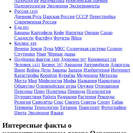
Археология
Математика
Нобелевская премия
Палеонтология
Эволюция
Эксперименты
Россия
1430
Древняя Русь
Царская Россия
СССР
Перестройка
Современная Россия
Еда
881
Бананы
Картофель
Кофе
Напитки
Овощи
Сахар
Сладости
Фастфуд
Фрукты
Яйца
Космос
449
Венера
Земля
Луна
МКС
Солнечная система
Солнце
Спутники
Уран
Чёрные дыры
Подборки фактов
Здоровье
Криминал
1488
907
548
Человек
Бизнес
Авиация
Автомобили
Алкоголь
1431
597
Вино
Война
Дети
Законы
Запахи
Изобретения
Интернет
Катастрофы
Корабли
Курьёзы
Медицина
Металлы
Места
Мир
Мифология
Мифы
Названия
Наркотики
Общество
Олимпийские игры
Оружие
Отношения
Персоны
Пиво
Политика
Природа
Психология
Путешествия
Работа
Радиация
Растения
Рекорды
Религия
Самолёты
Секс
Смерть
Советы
Спорт
Табак
Термины
Технологии
Титаник
Транспорт
Фотографии
Цвета
Эволюция
Языки
Интересные факты о