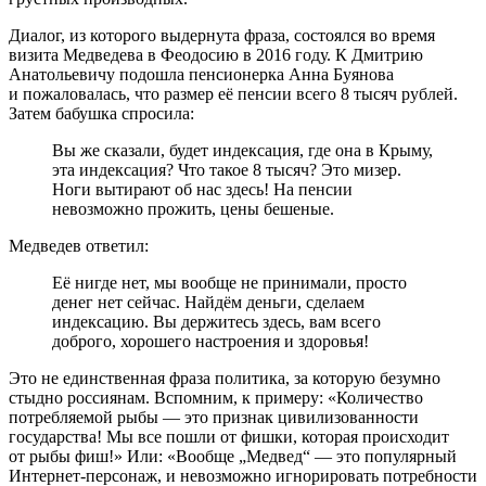
Диалог, из которого выдернута фраза, состоялся во время
визита Медведева в Феодосию в 2016 году. К Дмитрию
Анатольевичу подошла пенсионерка Анна Буянова
и пожаловалась, что размер её пенсии всего 8 тысяч рублей.
Затем бабушка спросила:
Вы же сказали, будет индексация, где она в Крыму,
эта индексация? Что такое 8 тысяч? Это мизер.
Ноги вытирают об нас здесь! На пенсии
невозможно прожить, цены бешеные.
Медведев ответил:
Её нигде нет, мы вообще не принимали, просто
денег нет сейчас. Найдём деньги, сделаем
индексацию. Вы держитесь здесь, вам всего
доброго, хорошего настроения и здоровья!
Это не единственная фраза политика, за которую безумно
стыдно россиянам. Вспомним, к примеру: «Количество
потребляемой рыбы — это признак цивилизованности
государства! Мы все пошли от фишки, которая происходит
от рыбы фиш!» Или: «Вообще „Медвед“ — это популярный
Интернет-персонаж
, и невозможно игнорировать потребности