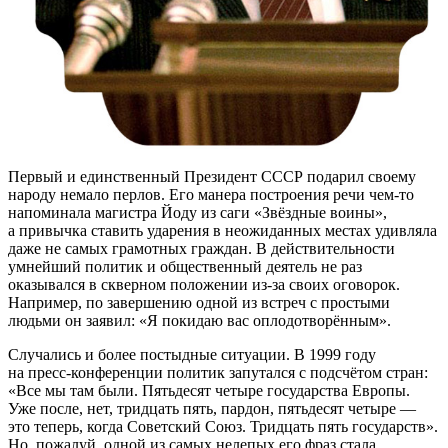
Первый и единственный Президент СССР подарил своему
народу немало перлов. Его манера построения речи
чем-то
напоминала магистра Йоду из саги «Звёздные воины»,
а привычка ставить ударения в неожиданных местах удивляла
даже не самых грамотных граждан. В действительности
умнейший политик и общественный деятель не раз
оказывался в скверном положении
из-за
своих оговорок.
Например, по завершению одной из встреч с простыми
людьми он заявил: «Я покидаю вас оплодотворённым».
Случались и более постыдные ситуации. В 1999 году
на
пресс-конференции
политик запутался с подсчётом стран:
«Все мы там были. Пятьдесят четыре государства Европы.
Уже после, нет, тридцать пять, пардон, пятьдесят четыре —
это теперь, когда Советский Союз. Тридцать пять государств».
Но, пожалуй, одной из самых нелепых его фраз стала