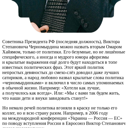
Советника Президента РФ (последняя должность), Виктора
Степановича Черномырдина можно назвать вторым Омаром
Хайямом, только от политики. Его безумные, но не лишённые
специфического, а иногда и мудрого юмора афоризмы
и крылатые выражения ещё долго будут находиться в топе
известных политических фраз. Этот яркий политик
непростых девяностых до
смехо-слёз
доводил даже лучших
сатириков, а народ любовно назвал крылатые слова политика
«черномырдинками» и включил в число самых упоминаемых
в обычной жизни. Например: «Хотели как лучше,
а получилось как всегда». Или: «Мы с вами так будем жить,
что наши дети и внуки завидовать станут!»
Но немало речей политика вгоняли в краску не только его
коллег, но и всю страну разом. Например, в 2006 году
на международной конференции «Украина — Россия — ЕС»
по поводу вступления России в Евросоюз Виктор Степанович