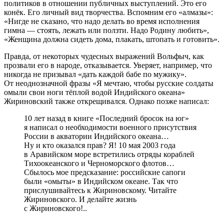
политиков в отношении публичных выступлений. Это его
конёк. Его личный вид творчества. Вспомним его «алмазы»:
«Нигде не сказано, что надо делать во время исполнения
гимна — стоять, лежать или ползти. Надо Родину любить»,
«Женщина должна сидеть дома, плакать, штопать и готовить».
Правда, от некоторых чудесных выражений Вольфыч, как
прозвали его в народе, отказывается. Уверяет, например, что
никогда не призывал «дать каждой бабе по мужику».
От неоднозначной фразы «Я мечтаю, чтобы русские солдаты
омыли свои ноги тёплой водой Индийского океана»
Жириновский также открещивался. Однако позже написал:
10 лет назад в книге «Последний бросок на юг»
я написал о необходимости военного присутствия
России в акватории Индийского океана…
Ну и кто оказался прав? Я! 10 мая 2003 года
в Аравийском море встретились отряды кораблей
Тихоокеанского и Черноморского флотов…
Сбылось мое предсказание: российские сапоги
были «омыты» в Индийском океане. Так что
прислушивайтесь к Жириновскому. Читайте
Жириновского. И делайте жизнь
с Жириновского!..