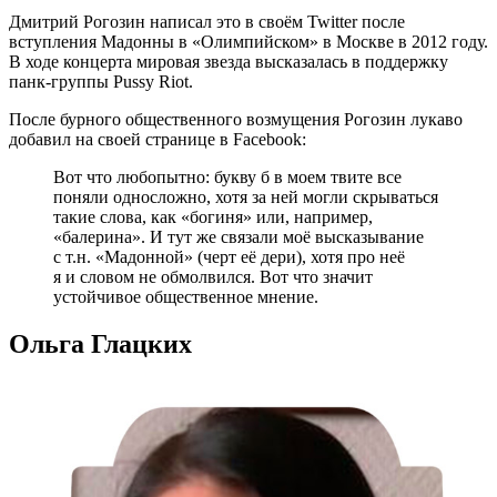
Дмитрий Рогозин написал это в своём Twitter после
вступления Мадонны в «Олимпийском» в Москве в 2012 году.
В ходе концерта мировая звезда высказалась в поддержку
панк-группы
Pussy Riot.
После бурного общественного возмущения Рогозин лукаво
добавил на своей странице в Facebook:
Вот что любопытно: букву б в моем твите все
поняли односложно, хотя за ней могли скрываться
такие слова, как «богиня» или, например,
«балерина». И тут же связали моё высказывание
с т.н. «Мадонной» (черт её дери), хотя про неё
я и словом не обмолвился. Вот что значит
устойчивое общественное мнение.
Ольга Глацких