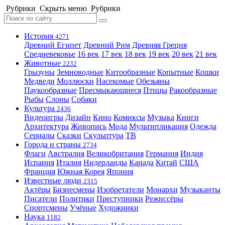
Рубрики
Скрыть меню
Рубрики
История
4271
Древний Египет
Древний Рим
Древняя Греция
Средневековье
16 век
17 век
18 век
19 век
20 век
21 век
Животные
2232
Грызуны
Земноводные
Китообразные
Копытные
Кошки
Медведи
Моллюски
Насекомые
Обезьяны
Паукообразные
Пресмыкающиеся
Птицы
Ракообразные
Рыбы
Слоны
Собаки
Культура
2436
Видеоигры
Дизайн
Кино
Комиксы
Музыка
Книги
Архитектура
Живопись
Мода
Мультипликация
Одежда
Сериалы
Сказки
Скульптура
ТВ
Города и страны
2734
Флаги
Австралия
Великобритания
Германия
Индия
Испания
Италия
Нидерланды
Канада
Китай
США
Франция
Южная Корея
Япония
Известные люди
2315
Актёры
Бизнесмены
Изобретатели
Монархи
Музыканты
Писатели
Политики
Преступники
Режиссёры
Спортсмены
Учёные
Художники
Наука
1182