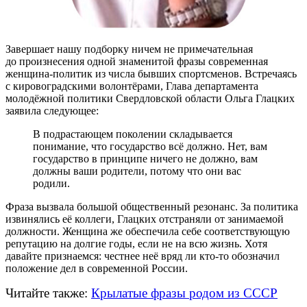
Завершает нашу подборку ничем не примечательная
до произнесения одной знаменитой фразы современная
женщина-политик
из числа бывших спортсменов. Встречаясь
с кировоградскими волонтёрами, Глава департамента
молодёжной политики Свердловской области Ольга Глацких
заявила следующее:
В подрастающем поколении складывается
понимание, что государство всё должно. Нет, вам
государство в принципе ничего не должно, вам
должны ваши родители, потому что они вас
родили.
Фраза вызвала большой общественный резонанс. За политика
извинялись её коллеги, Глацких отстраняли от занимаемой
должности. Женщина же обеспечила себе соответствующую
репутацию на долгие годы, если не на всю жизнь. Хотя
давайте признаемся: честнее неё вряд ли
кто-то
обозначил
положение дел в современной России.
Читайте также:
Крылатые фразы родом из СССР