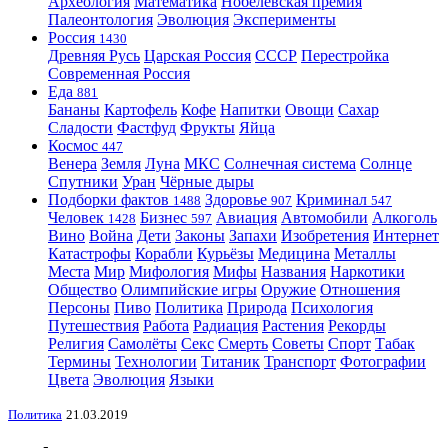
Археология
Математика
Нобелевская премия
Палеонтология
Эволюция
Эксперименты
Россия
1430
Древняя Русь
Царская Россия
СССР
Перестройка
Современная Россия
Еда
881
Бананы
Картофель
Кофе
Напитки
Овощи
Сахар
Сладости
Фастфуд
Фрукты
Яйца
Космос
447
Венера
Земля
Луна
МКС
Солнечная система
Солнце
Спутники
Уран
Чёрные дыры
Подборки фактов
Здоровье
Криминал
1488
907
547
Человек
Бизнес
Авиация
Автомобили
Алкоголь
1428
597
Вино
Война
Дети
Законы
Запахи
Изобретения
Интернет
Катастрофы
Корабли
Курьёзы
Медицина
Металлы
Места
Мир
Мифология
Мифы
Названия
Наркотики
Общество
Олимпийские игры
Оружие
Отношения
Персоны
Пиво
Политика
Природа
Психология
Путешествия
Работа
Радиация
Растения
Рекорды
Религия
Самолёты
Секс
Смерть
Советы
Спорт
Табак
Термины
Технологии
Титаник
Транспорт
Фотографии
Цвета
Эволюция
Языки
Политика
21.03.2019