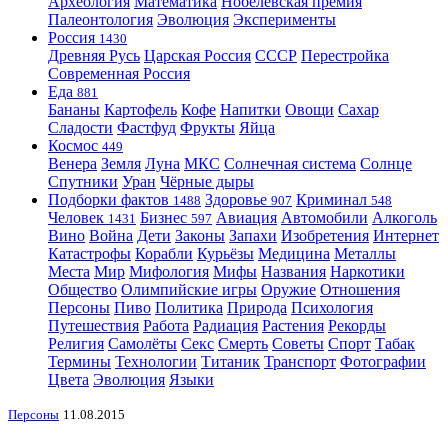
Археология
Математика
Нобелевская премия
Палеонтология
Эволюция
Эксперименты
Россия
1430
Древняя Русь
Царская Россия
СССР
Перестройка
Современная Россия
Еда
881
Бананы
Картофель
Кофе
Напитки
Овощи
Сахар
Сладости
Фастфуд
Фрукты
Яйца
Космос
449
Венера
Земля
Луна
МКС
Солнечная система
Солнце
Спутники
Уран
Чёрные дыры
Подборки фактов
Здоровье
Криминал
1488
907
548
Человек
Бизнес
Авиация
Автомобили
Алкоголь
1431
597
Вино
Война
Дети
Законы
Запахи
Изобретения
Интернет
Катастрофы
Корабли
Курьёзы
Медицина
Металлы
Места
Мир
Мифология
Мифы
Названия
Наркотики
Общество
Олимпийские игры
Оружие
Отношения
Персоны
Пиво
Политика
Природа
Психология
Путешествия
Работа
Радиация
Растения
Рекорды
Религия
Самолёты
Секс
Смерть
Советы
Спорт
Табак
Термины
Технологии
Титаник
Транспорт
Фотографии
Цвета
Эволюция
Языки
Персоны
11.08.2015