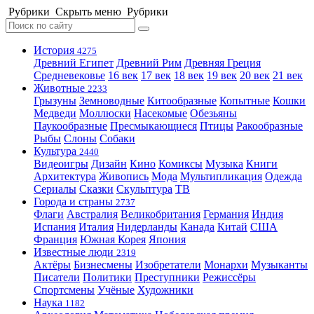
Рубрики
Скрыть меню
Рубрики
История
4275
Древний Египет
Древний Рим
Древняя Греция
Средневековье
16 век
17 век
18 век
19 век
20 век
21 век
Животные
2233
Грызуны
Земноводные
Китообразные
Копытные
Кошки
Медведи
Моллюски
Насекомые
Обезьяны
Паукообразные
Пресмыкающиеся
Птицы
Ракообразные
Рыбы
Слоны
Собаки
Культура
2440
Видеоигры
Дизайн
Кино
Комиксы
Музыка
Книги
Архитектура
Живопись
Мода
Мультипликация
Одежда
Сериалы
Сказки
Скульптура
ТВ
Города и страны
2737
Флаги
Австралия
Великобритания
Германия
Индия
Испания
Италия
Нидерланды
Канада
Китай
США
Франция
Южная Корея
Япония
Известные люди
2319
Актёры
Бизнесмены
Изобретатели
Монархи
Музыканты
Писатели
Политики
Преступники
Режиссёры
Спортсмены
Учёные
Художники
Наука
1182