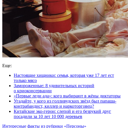
Еще:
Настоящие хищники: семья, которая уже 17 лет ест
только мясо
Замороженные: 8 удивительных историй
о криоконсервации
«Первые леди ада»: кого выбирают в жёны диктаторы
Угадайте, у кого из голливудских звёзд был папаша-
контрабандист, киллер и наркоторговец?
Китайские эко-герои: слепой и его безрукий друг
посадили за 10 лет 10 000 деревьев
Интересные факты из рубрики «Персоны»