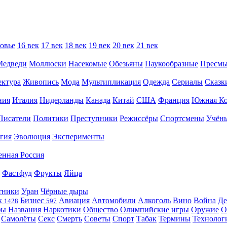
овье
16 век
17 век
18 век
19 век
20 век
21 век
Медведи
Моллюски
Насекомые
Обезьяны
Паукообразные
Пресм
ектура
Живопись
Мода
Мультипликация
Одежда
Сериалы
Сказк
ния
Италия
Нидерланды
Канада
Китай
США
Франция
Южная Ко
Писатели
Политики
Преступники
Режиссёры
Спортсмены
Учён
гия
Эволюция
Эксперименты
енная Россия
Фастфуд
Фрукты
Яйца
тники
Уран
Чёрные дыры
к
Бизнес
Авиация
Автомобили
Алкоголь
Вино
Война
Де
1428
597
фы
Названия
Наркотики
Общество
Олимпийские игры
Оружие
О
Самолёты
Секс
Смерть
Советы
Спорт
Табак
Термины
Технолог