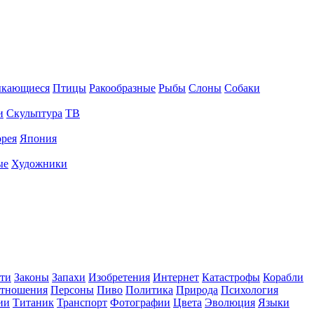
ыкающиеся
Птицы
Ракообразные
Рыбы
Слоны
Собаки
и
Скульптура
ТВ
рея
Япония
ые
Художники
ти
Законы
Запахи
Изобретения
Интернет
Катастрофы
Корабли
тношения
Персоны
Пиво
Политика
Природа
Психология
ии
Титаник
Транспорт
Фотографии
Цвета
Эволюция
Языки