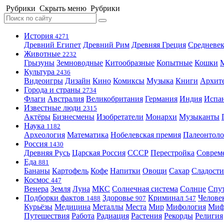
Рубрики
Скрыть меню
Рубрики
История
4271
Древний Египет
Древний Рим
Древняя Греция
Средневек
Животные
2232
Грызуны
Земноводные
Китообразные
Копытные
Кошки
Культура
2436
Видеоигры
Дизайн
Кино
Комиксы
Музыка
Книги
Архит
Города и страны
2734
Флаги
Австралия
Великобритания
Германия
Индия
Испа
Известные люди
2315
Актёры
Бизнесмены
Изобретатели
Монархи
Музыканты
Наука
1182
Археология
Математика
Нобелевская премия
Палеонтоло
Россия
1430
Древняя Русь
Царская Россия
СССР
Перестройка
Соврем
Еда
881
Бананы
Картофель
Кофе
Напитки
Овощи
Сахар
Сладости
Космос
447
Венера
Земля
Луна
МКС
Солнечная система
Солнце
Спу
Подборки фактов
Здоровье
Криминал
Челове
1488
907
547
Курьёзы
Медицина
Металлы
Места
Мир
Мифология
Ми
Путешествия
Работа
Радиация
Растения
Рекорды
Религия