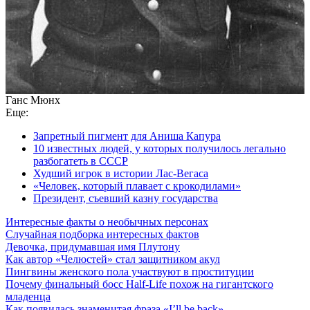
Ганс Мюнх
Еще:
Запретный пигмент для Аниша Капура
10 известных людей, у которых получилось легально
разбогатеть в СССР
Худший игрок в истории Лас-Вегаса
«Человек, который плавает с крокодилами»
Президент, съевший казну государства
Интересные факты о необычных персонах
Случайная подборка интересных фактов
Девочка, придумавшая имя Плутону
Как автор «Челюстей» стал защитником акул
Пингвины женского пола участвуют в проституции
Почему финальный босс Half-Life похож на гигантского
младенца
Как появилась знаменитая фраза «I’ll be back»