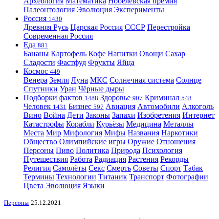
Археология
Математика
Нобелевская премия
Палеонтология
Эволюция
Эксперименты
Россия
1430
Древняя Русь
Царская Россия
СССР
Перестройка
Современная Россия
Еда
881
Бананы
Картофель
Кофе
Напитки
Овощи
Сахар
Сладости
Фастфуд
Фрукты
Яйца
Космос
449
Венера
Земля
Луна
МКС
Солнечная система
Солнце
Спутники
Уран
Чёрные дыры
Подборки фактов
Здоровье
Криминал
1488
907
548
Человек
Бизнес
Авиация
Автомобили
Алкоголь
1431
597
Вино
Война
Дети
Законы
Запахи
Изобретения
Интернет
Катастрофы
Корабли
Курьёзы
Медицина
Металлы
Места
Мир
Мифология
Мифы
Названия
Наркотики
Общество
Олимпийские игры
Оружие
Отношения
Персоны
Пиво
Политика
Природа
Психология
Путешествия
Работа
Радиация
Растения
Рекорды
Религия
Самолёты
Секс
Смерть
Советы
Спорт
Табак
Термины
Технологии
Титаник
Транспорт
Фотографии
Цвета
Эволюция
Языки
Персоны
25.12.2021