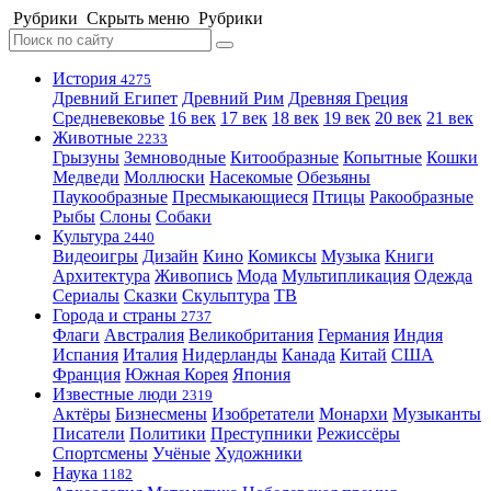
Рубрики
Скрыть меню
Рубрики
История
4275
Древний Египет
Древний Рим
Древняя Греция
Средневековье
16 век
17 век
18 век
19 век
20 век
21 век
Животные
2233
Грызуны
Земноводные
Китообразные
Копытные
Кошки
Медведи
Моллюски
Насекомые
Обезьяны
Паукообразные
Пресмыкающиеся
Птицы
Ракообразные
Рыбы
Слоны
Собаки
Культура
2440
Видеоигры
Дизайн
Кино
Комиксы
Музыка
Книги
Архитектура
Живопись
Мода
Мультипликация
Одежда
Сериалы
Сказки
Скульптура
ТВ
Города и страны
2737
Флаги
Австралия
Великобритания
Германия
Индия
Испания
Италия
Нидерланды
Канада
Китай
США
Франция
Южная Корея
Япония
Известные люди
2319
Актёры
Бизнесмены
Изобретатели
Монархи
Музыканты
Писатели
Политики
Преступники
Режиссёры
Спортсмены
Учёные
Художники
Наука
1182