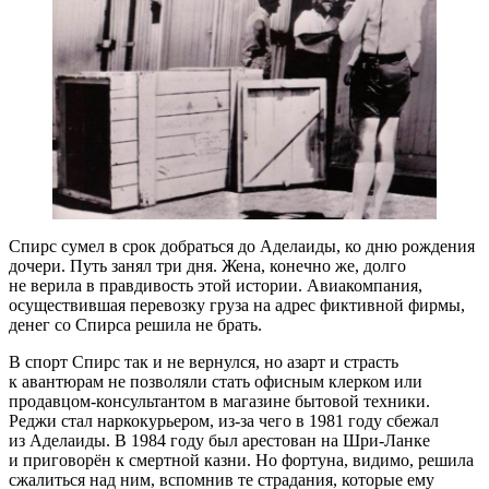
Спирс сумел в срок добраться до Аделаиды, ко дню рождения
дочери. Путь занял три дня. Жена, конечно же, долго
не верила в правдивость этой истории. Авиакомпания,
осуществившая перевозку груза на адрес фиктивной фирмы,
денег со Спирса решила не брать.
В спорт Спирс так и не вернулся, но азарт и страсть
к авантюрам не позволяли стать офисным клерком или
продавцом-консультантом
в магазине бытовой техники.
Реджи стал наркокурьером,
из-за
чего в 1981 году сбежал
из Аделаиды. В 1984 году был арестован на
Шри-Ланке
и приговорён к смертной казни. Но фортуна, видимо, решила
сжалиться над ним, вспомнив те страдания, которые ему