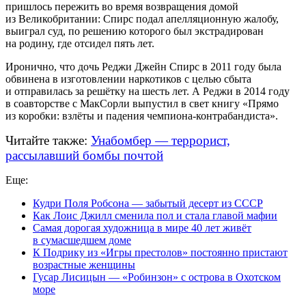
пришлось пережить во время возвращения домой
из Великобритании: Спирс подал апелляционную жалобу,
выиграл суд, по решению которого был экстрадирован
на родину, где отсидел пять лет.
Иронично, что дочь Реджи Джейн Спирс в 2011 году была
обвинена в изготовлении наркотиков с целью сбыта
и отправилась за решётку на шесть лет. А Реджи в 2014 году
в соавторстве с МакСорли выпустил в свет книгу «Прямо
из коробки: взлёты и падения
чемпиона-контрабандиста
».
Читайте также:
Унабомбер — террорист,
рассылавший бомбы почтой
Еще:
Кудри Поля Робсона — забытый десерт из СССР
Как Лоис Джилл сменила пол и стала главой мафии
Самая дорогая художница в мире 40 лет живёт
в сумасшедшем доме
К Подрику из «Игры престолов» постоянно пристают
возрастные женщины
Гусар Лисицын — «Робинзон» с острова в Охотском
море