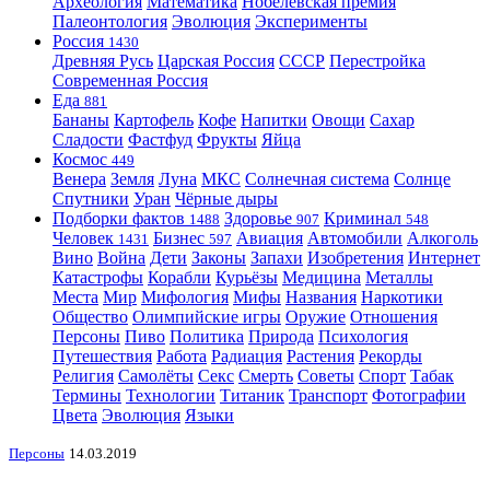
Археология
Математика
Нобелевская премия
Палеонтология
Эволюция
Эксперименты
Россия
1430
Древняя Русь
Царская Россия
СССР
Перестройка
Современная Россия
Еда
881
Бананы
Картофель
Кофе
Напитки
Овощи
Сахар
Сладости
Фастфуд
Фрукты
Яйца
Космос
449
Венера
Земля
Луна
МКС
Солнечная система
Солнце
Спутники
Уран
Чёрные дыры
Подборки фактов
Здоровье
Криминал
1488
907
548
Человек
Бизнес
Авиация
Автомобили
Алкоголь
1431
597
Вино
Война
Дети
Законы
Запахи
Изобретения
Интернет
Катастрофы
Корабли
Курьёзы
Медицина
Металлы
Места
Мир
Мифология
Мифы
Названия
Наркотики
Общество
Олимпийские игры
Оружие
Отношения
Персоны
Пиво
Политика
Природа
Психология
Путешествия
Работа
Радиация
Растения
Рекорды
Религия
Самолёты
Секс
Смерть
Советы
Спорт
Табак
Термины
Технологии
Титаник
Транспорт
Фотографии
Цвета
Эволюция
Языки
Персоны
14.03.2019