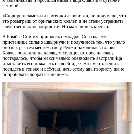
Я запаниковал и бросился назад в ящик, забыв о бутылке
с мочой.
«Сюрприз» заметили грузчики аэропорта, но подумали, что
это розыгрыш от британских коллег, и не стали устраивать
следственных мероприятий. Но матерились крепко.
В Бомбее Спирсу пришлось несладко. Сначала его
пристанище сильно швырнули и получилось так, что упало
оно как раз тем местом, где у Реджи находилась голова.
Ковчег оставили на палящем солнце, которое на славу
постаралось, чтобы максимально обезвожить австралийца
и заставить его пожалеть о своей идее. Но смерть решила
посидеть в теньке и
всё-таки
дать этому авантюристу шанс
попробовать добраться до дома.