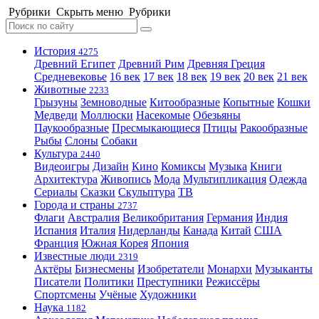
Рубрики
Скрыть меню
Рубрики
История
4275
Древний Египет
Древний Рим
Древняя Греция
Средневековье
16 век
17 век
18 век
19 век
20 век
21 век
Животные
2233
Грызуны
Земноводные
Китообразные
Копытные
Кошки
Медведи
Моллюски
Насекомые
Обезьяны
Паукообразные
Пресмыкающиеся
Птицы
Ракообразные
Рыбы
Слоны
Собаки
Культура
2440
Видеоигры
Дизайн
Кино
Комиксы
Музыка
Книги
Архитектура
Живопись
Мода
Мультипликация
Одежда
Сериалы
Сказки
Скульптура
ТВ
Города и страны
2737
Флаги
Австралия
Великобритания
Германия
Индия
Испания
Италия
Нидерланды
Канада
Китай
США
Франция
Южная Корея
Япония
Известные люди
2319
Актёры
Бизнесмены
Изобретатели
Монархи
Музыканты
Писатели
Политики
Преступники
Режиссёры
Спортсмены
Учёные
Художники
Наука
1182