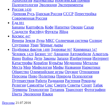
Археология
Математика
Нобелевская премия
Палеонтология
Эволюция
Эксперименты
Россия
1430
Древняя Русь
Царская Россия
СССР
Перестройка
Современная Россия
Еда
881
Бананы
Картофель
Кофе
Напитки
Овощи
Сахар
Сладости
Фастфуд
Фрукты
Яйца
Космос
447
Венера
Земля
Луна
МКС
Солнечная система
Солнце
Спутники
Уран
Чёрные дыры
Подборки фактов
Здоровье
Криминал
1488
907
547
Человек
Бизнес
Авиация
Автомобили
Алкоголь
1428
597
Вино
Война
Дети
Законы
Запахи
Изобретения
Интернет
Катастрофы
Корабли
Курьёзы
Медицина
Металлы
Места
Мир
Мифология
Мифы
Названия
Наркотики
Общество
Олимпийские игры
Оружие
Отношения
Персоны
Пиво
Политика
Природа
Психология
Путешествия
Работа
Радиация
Растения
Рекорды
Религия
Самолёты
Секс
Смерть
Советы
Спорт
Табак
Термины
Технологии
Титаник
Транспорт
Фотографии
Цвета
Эволюция
Языки
Персоны
21.07.2016