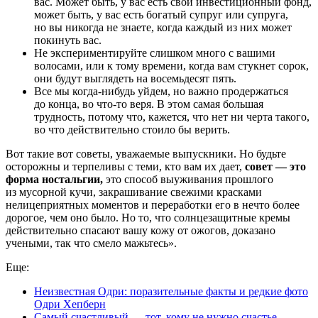
вас. Может быть, у вас есть свой инвестиционный фонд,
может быть, у вас есть богатый супруг или супруга,
но вы никогда не знаете, когда каждый из них может
покинуть вас.
Не экспериментируйте слишком много с вашими
волосами, или к тому времени, когда вам стукнет сорок,
они будут выглядеть на восемьдесят пять.
Все мы когда-нибудь уйдем, но важно продержаться
до конца, во что-то веря. В этом самая большая
трудность, потому что, кажется, что нет ни черта такого,
во что действительно стоило бы верить.
Вот такие вот советы, уважаемые выпускники. Но будьте
осторожны и терпеливы с теми, кто вам их дает,
совет — это
форма ностальгии,
это способ выуживания прошлого
из мусорной кучи, закрашивание свежими красками
нелицеприятных моментов и переработки его в нечто более
дорогое, чем оно было. Но то, что солнцезащитные кремы
действительно спасают вашу кожу от ожогов, доказано
учеными, так что смело мажьтесь».
Еще:
Неизвестная Одри: поразительные факты и редкие фото
Одри Хепберн
Самый счастливый — тот, кому не нужно счастье.