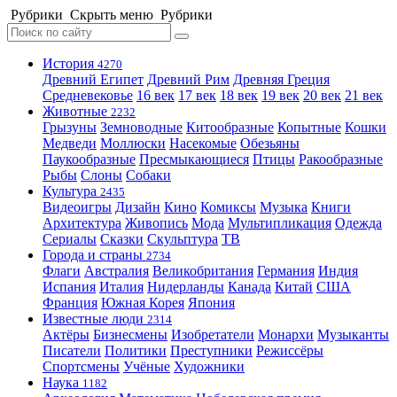
Рубрики
Скрыть меню
Рубрики
История
4270
Древний Египет
Древний Рим
Древняя Греция
Средневековье
16 век
17 век
18 век
19 век
20 век
21 век
Животные
2232
Грызуны
Земноводные
Китообразные
Копытные
Кошки
Медведи
Моллюски
Насекомые
Обезьяны
Паукообразные
Пресмыкающиеся
Птицы
Ракообразные
Рыбы
Слоны
Собаки
Культура
2435
Видеоигры
Дизайн
Кино
Комиксы
Музыка
Книги
Архитектура
Живопись
Мода
Мультипликация
Одежда
Сериалы
Сказки
Скульптура
ТВ
Города и страны
2734
Флаги
Австралия
Великобритания
Германия
Индия
Испания
Италия
Нидерланды
Канада
Китай
США
Франция
Южная Корея
Япония
Известные люди
2314
Актёры
Бизнесмены
Изобретатели
Монархи
Музыканты
Писатели
Политики
Преступники
Режиссёры
Спортсмены
Учёные
Художники
Наука
1182