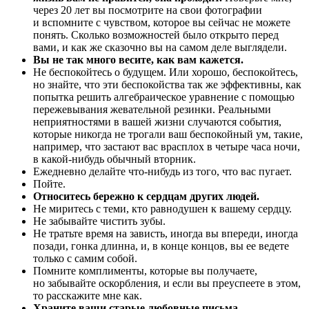
через 20 лет вы посмотрите на свои фотографии
и вспомните с чувством, которое вы сейчас не можете
понять. Сколько возможностей было открыто перед
вами, и как же сказочно вы на самом деле выглядели.
Вы не так много весите, как вам кажется.
Не беспокойтесь о будущем. Или хорошо, беспокойтесь,
но знайте, что эти беспокойства так же эффективны, как
попытка решить алгебраическое уравнение с помощью
пережевывания жевательной резинки. Реальными
неприятностями в вашей жизни случаются события,
которые никогда не трогали ваш беспокойный ум, такие,
например, что застают вас врасплох в четыре часа ночи,
в какой-нибудь обычный вторник.
Ежедневно делайте что-нибудь из того, что вас пугает.
Пойте.
Относитесь бережно к сердцам других людей.
Не миритесь с теми, кто равнодушен к вашему сердцу.
Не забывайте чистить зубы.
Не тратьте время на зависть, иногда вы впереди, иногда
позади, гонка длинна, и, в конце концов, вы ее ведете
только с самим собой.
Помните комплименты, которые вы получаете,
но забывайте оскорбления, и если вы преуспеете в этом,
то расскажите мне как.
Храните ваши старые любовные письма,