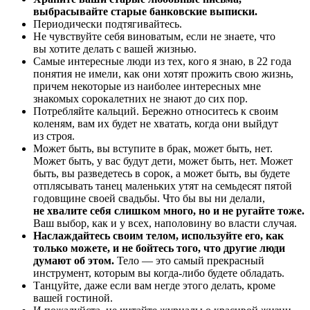
выбрасывайте старые банковские выписки.
Периодически подтягивайтесь.
Не чувствуйте себя виноватым, если не знаете, что
вы хотите делать с вашей жизнью.
Самые интересные люди из тех, кого я знаю, в 22 года
понятия не имели, как они хотят прожить свою жизнь,
причем некоторые из наиболее интересных мне
знакомых сорокалетних не знают до сих пор.
Потребляйте кальций. Бережно относитесь к своим
коленям, вам их будет не хватать, когда они выйдут
из строя.
Может быть, вы вступите в брак, может быть, нет.
Может быть, у вас будут дети, может быть, нет. Может
быть, вы разведетесь в сорок, а может быть, вы будете
отплясывать танец маленьких утят на семьдесят пятой
годовщине своей свадьбы. Что бы вы ни делали,
не хвалите себя слишком много, но и не ругайте тоже.
Ваш выбор, как и у всех, наполовину во власти случая.
Наслаждайтесь своим телом, используйте его, как
только можете, и не бойтесь того, что другие люди
думают об этом.
Тело — это самый прекрасный
инструмент, которым вы когда-либо будете обладать.
Танцуйте, даже если вам негде этого делать, кроме
вашей гостиной.