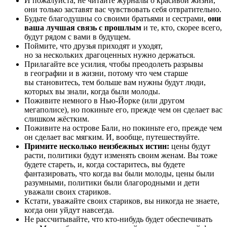
И пожалуйста, не читайте журналы о красивой жизни,
они только заставят вас чувствовать себя отвратительно.
Будьте благодушны со своими братьями и сестрами,
они
ваша лучшая связь с прошлым
и те, кто, скорее всего,
будут рядом с вами в будущем.
Поймите, что друзья приходят и уходят,
но за нескольких драгоценных нужно держаться.
Прилагайте все усилия, чтобы преодолеть разрывы
в географии и в жизни, потому что чем старше
вы становитесь, тем больше вам нужны будут люди,
которых вы знали, когда были молоды.
Поживите немного в Нью-Йорке (или другом
мегаполисе), но покиньте его, прежде чем он сделает вас
слишком жёстким.
Поживите на острове Бали, но покиньте его, прежде чем
он сделает вас мягким. И, вообще, путешествуйте.
Примите несколько неизбежных истин:
цены будут
расти, политики будут изменять своим женам. Вы тоже
будете стареть, и, когда состаритесь, вы будете
фантазировать, что когда вы были молоды, цены были
разумными, политики были благородными и дети
уважали своих стариков.
Кстати, уважайте своих стариков, вы никогда не знаете,
когда они уйдут навсегда.
Не рассчитывайте, что кто-нибудь будет обеспечивать