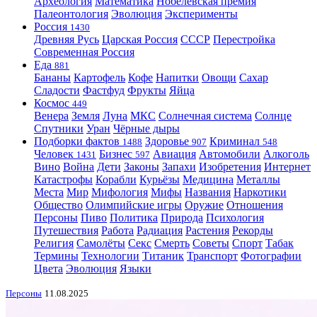
Археология
Математика
Нобелевская премия
Палеонтология
Эволюция
Эксперименты
Россия
1430
Древняя Русь
Царская Россия
СССР
Перестройка
Современная Россия
Еда
881
Бананы
Картофель
Кофе
Напитки
Овощи
Сахар
Сладости
Фастфуд
Фрукты
Яйца
Космос
449
Венера
Земля
Луна
МКС
Солнечная система
Солнце
Спутники
Уран
Чёрные дыры
Подборки фактов
Здоровье
Криминал
1488
907
548
Человек
Бизнес
Авиация
Автомобили
Алкоголь
1431
597
Вино
Война
Дети
Законы
Запахи
Изобретения
Интернет
Катастрофы
Корабли
Курьёзы
Медицина
Металлы
Места
Мир
Мифология
Мифы
Названия
Наркотики
Общество
Олимпийские игры
Оружие
Отношения
Персоны
Пиво
Политика
Природа
Психология
Путешествия
Работа
Радиация
Растения
Рекорды
Религия
Самолёты
Секс
Смерть
Советы
Спорт
Табак
Термины
Технологии
Титаник
Транспорт
Фотографии
Цвета
Эволюция
Языки
Персоны
11.08.2025