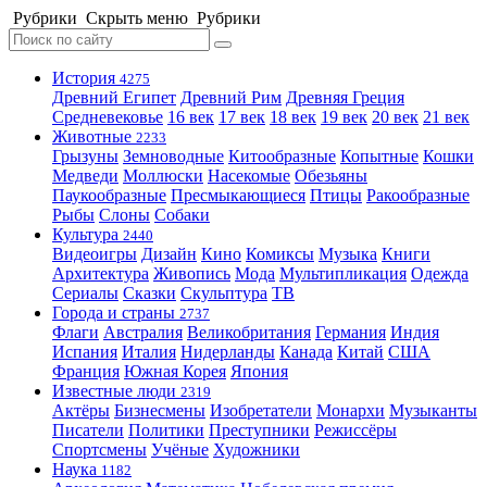
Рубрики
Скрыть меню
Рубрики
История
4275
Древний Египет
Древний Рим
Древняя Греция
Средневековье
16 век
17 век
18 век
19 век
20 век
21 век
Животные
2233
Грызуны
Земноводные
Китообразные
Копытные
Кошки
Медведи
Моллюски
Насекомые
Обезьяны
Паукообразные
Пресмыкающиеся
Птицы
Ракообразные
Рыбы
Слоны
Собаки
Культура
2440
Видеоигры
Дизайн
Кино
Комиксы
Музыка
Книги
Архитектура
Живопись
Мода
Мультипликация
Одежда
Сериалы
Сказки
Скульптура
ТВ
Города и страны
2737
Флаги
Австралия
Великобритания
Германия
Индия
Испания
Италия
Нидерланды
Канада
Китай
США
Франция
Южная Корея
Япония
Известные люди
2319
Актёры
Бизнесмены
Изобретатели
Монархи
Музыканты
Писатели
Политики
Преступники
Режиссёры
Спортсмены
Учёные
Художники
Наука
1182