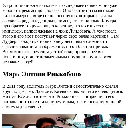
Устройство пока что является экспериментальным, но уже
хорошо зарекомендовало себя. Оно состоит из маленькой
видеокамеры в виде солнечных очков, которые связаны
со своего рода «леденцом», помещаемым на язык. Камера
преобразует окружающую картинку в электрические
импульсы, направляемые на язык Лундберга. А уже после
этого в его мозг поступает
чёрно-серо-белая
картинка. Сам
Лудберг говорит, что вначале у него были сложности
с распознаванием изображения, но он быстро привык.
Возможно, со временем устройство, прошедшее все
испытания, станет незаменимым помощником для всех
незрячих людей.
Марк Энтони Риккобоно
В 2011 году водитель Марк Энтони самостоятельно сделал
круг по трассе в Дайтоне. Казалось бы, ничего выдающегося.
Но нет. Всё дело в том, что Риккобоно — незрячий, а его
поездка по трассе стала ничем иным, как испытанием новой
системы для слепых.