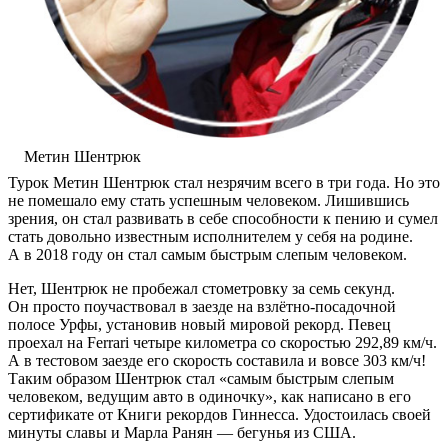
Метин Шентрюк
Турок Метин Шентрюк стал незрячим всего в три года. Но это
не помешало ему стать успешным человеком. Лишившись
зрения, он стал развивать в себе способности к пению и сумел
стать довольно известным исполнителем у себя на родине.
А в 2018 году он стал самым быстрым слепым человеком.
Нет, Шентрюк не пробежал стометровку за семь секунд.
Он просто поучаствовал в заезде на
взлётно-посадочной
полосе Урфы, установив новый мировой рекорд. Певец
проехал на Ferrari четыре километра со скоростью 292,89 км/ч.
А в тестовом заезде его скорость составила и вовсе 303 км/ч!
Таким образом Шентрюк стал «самым быстрым слепым
человеком, ведущим авто в одиночку», как написано в его
сертификате от Книги рекордов Гиннесса. Удостоилась своей
минуты славы и Марла Ранян — бегунья из США.