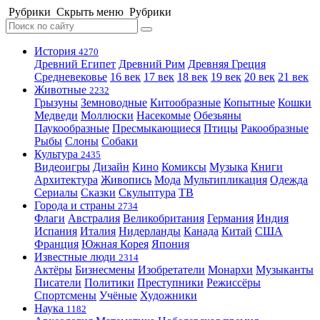
Рубрики
Скрыть меню
Рубрики
История
4270
Древний Египет
Древний Рим
Древняя Греция
Средневековье
16 век
17 век
18 век
19 век
20 век
21 век
Животные
2232
Грызуны
Земноводные
Китообразные
Копытные
Кошки
Медведи
Моллюски
Насекомые
Обезьяны
Паукообразные
Пресмыкающиеся
Птицы
Ракообразные
Рыбы
Слоны
Собаки
Культура
2435
Видеоигры
Дизайн
Кино
Комиксы
Музыка
Книги
Архитектура
Живопись
Мода
Мультипликация
Одежда
Сериалы
Сказки
Скульптура
ТВ
Города и страны
2734
Флаги
Австралия
Великобритания
Германия
Индия
Испания
Италия
Нидерланды
Канада
Китай
США
Франция
Южная Корея
Япония
Известные люди
2314
Актёры
Бизнесмены
Изобретатели
Монархи
Музыканты
Писатели
Политики
Преступники
Режиссёры
Спортсмены
Учёные
Художники
Наука
1182