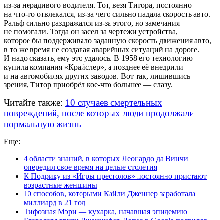
из-за
нерадивого водителя. Тот, везя Титора, постоянно
на
что-то
отвлекался,
из-за
чего сильно падала скорость авто.
Ральф сильно раздражался
из-за
этого, но замечания
не помогали. Тогда он засел за чертежи устройства,
которое бы поддерживало заданную скорость движения авто,
в то же время не создавая аварийных ситуаций на дороге.
И надо сказать, ему это удалось. В 1958 его технологию
купила компания «Крайслер», а позднее её внедрили
и на автомобилях других заводов. Вот так, лишившись
зрения, Титор приобрёл
кое-что
большее — славу.
Читайте также:
10 случаев смертельных
повреждений, после которых люди продолжали
нормальную жизнь
Еще:
4 области знаний, в которых Леонардо да Винчи
опередил своё время на целые столетия
К Подрику из «Игры престолов» постоянно пристают
возрастные женщины
10 способов, которыми Кайли Дженнер заработала
миллиард в 21 год
Тифозная Мэри — кухарка, начавшая эпидемию