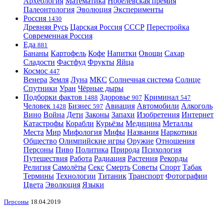
Археология
Математика
Нобелевская премия
Палеонтология
Эволюция
Эксперименты
Россия
1430
Древняя Русь
Царская Россия
СССР
Перестройка
Современная Россия
Еда
881
Бананы
Картофель
Кофе
Напитки
Овощи
Сахар
Сладости
Фастфуд
Фрукты
Яйца
Космос
447
Венера
Земля
Луна
МКС
Солнечная система
Солнце
Спутники
Уран
Чёрные дыры
Подборки фактов
Здоровье
Криминал
1488
907
547
Человек
Бизнес
Авиация
Автомобили
Алкоголь
1428
597
Вино
Война
Дети
Законы
Запахи
Изобретения
Интернет
Катастрофы
Корабли
Курьёзы
Медицина
Металлы
Места
Мир
Мифология
Мифы
Названия
Наркотики
Общество
Олимпийские игры
Оружие
Отношения
Персоны
Пиво
Политика
Природа
Психология
Путешествия
Работа
Радиация
Растения
Рекорды
Религия
Самолёты
Секс
Смерть
Советы
Спорт
Табак
Термины
Технологии
Титаник
Транспорт
Фотографии
Цвета
Эволюция
Языки
Персоны
18.04.2019