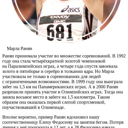
Марла Ранян
Ранян принимала участие во множестве соревнований. В 1992
году она стала четырёхкратной золотой чемпионкой
на Паралимпийских играх, а четыре года спустя завоевала
золото в пятиборье и серебро в толкании ядра. Но Марла
участвовала не только в соревнованиях для людей
с ограниченными возможностями. В 1999 году она выиграла
забег на 1,5 км на Панамериканских играх. А в 2000 Ранян
разрешили принять участие в Олимпийских играх. Тогда она
заняла восьмое место в забеге на 1,5 километра. Таким
образом она оказалась первой слепой спортсменкой,
поучаствовавшей в Олимпиаде.
Вполне вероятно, пример Ранян вдохновил нашу
соотечественницу Елену Федосееву на занятия бегом. Потеря
зрения у неё произошла в 12 лет, а в 28 Федосеева начала