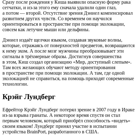
Сразу после рождения у Киша выявили опасную форму рака
сетчатки, и
из-за
этого ему сначала удалили один глаз,
а потом — второй. Отсутствие зрения Дэниел компенсировал
развитием других чувств. Со временем он научился
ориентироваться в пространстве при помощи эхолокации,
совсем как летучие мыши или дельфины.
Дэниел издаёт щелчки языком, создавая звуковые волны,
которые, отражаясь от поверхностей предметов, возвращаются
к нему эхом. А после мозг мужчины преобразовывает эти
сигналы в трёхмерные образы. Достигнув совершенства
в этом, Киш создал организацию «Мир, доступный слепым».
Там всех желающих обучают методу ориентирования
в пространстве при помощи эхолокации. А там, где одной
эхолокацией не справиться, на помощь приходят современные
технологии.
Крэйг Лундберг
Ефрейтор Крэйг Лундберг потерял зрение в 2007 году в Ираке
из-за
взрыва гранаты. А некоторое время спустя он стал
первым человеком, который приобрёл способность «видеть»
своим языком! Лундберг принял участие в испытании
устройства BrainPort, разработанного в США.