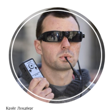
Крэйг Лундберг