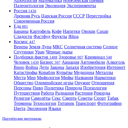
Археология
Математика
Нобелевская премия
Палеонтология
Эволюция
Эксперименты
Россия
1430
Древняя Русь
Царская Россия
СССР
Перестройка
Современная Россия
Еда
881
Бананы
Картофель
Кофе
Напитки
Овощи
Сахар
Сладости
Фастфуд
Фрукты
Яйца
Космос
447
Венера
Земля
Луна
МКС
Солнечная система
Солнце
Спутники
Уран
Чёрные дыры
Подборки фактов
Здоровье
Криминал
1488
907
548
Человек
Бизнес
Авиация
Автомобили
Алкоголь
1430
597
Вино
Война
Дети
Законы
Запахи
Изобретения
Интернет
Катастрофы
Корабли
Курьёзы
Медицина
Металлы
Места
Мир
Мифология
Мифы
Названия
Наркотики
Общество
Олимпийские игры
Оружие
Отношения
Персоны
Пиво
Политика
Природа
Психология
Путешествия
Работа
Радиация
Растения
Рекорды
Религия
Самолёты
Секс
Смерть
Советы
Спорт
Табак
Термины
Технологии
Титаник
Транспорт
Фотографии
Цвета
Эволюция
Языки
Партнёрские материалы