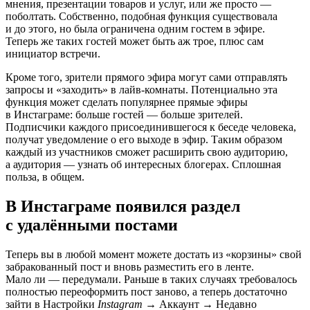
мнения, презентации товаров и услуг, или же просто —
поболтать. Собственно, подобная функция существовала
и до этого, но была ограничена одним гостем в эфире.
Теперь же таких гостей может быть аж трое, плюс сам
инициатор встречи.
Кроме того, зрители прямого эфира могут сами отправлять
запросы и «заходить» в
лайв-комнаты
. Потенциально эта
функция может сделать популярнее прямые эфиры
в Инстаграме: больше гостей — больше зрителей.
Подписчики каждого присоединившегося к беседе человека,
получат уведомление о его выходе в эфир. Таким образом
каждый из участников сможет расширить свою аудиторию,
а аудитория — узнать об интересных блогерах. Сплошная
польза, в общем.
В Инстаграме появился раздел
с удалёнными постами
Теперь вы в любой момент можете достать из «корзины» свой
забракованный пост и вновь разместить его в ленте.
Мало ли — передумали. Раньше в таких случаях требовалось
полностью переоформить пост заново, а теперь достаточно
зайти в Настройки
Instagram
→ Аккаунт → Недавно