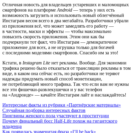
Отличная новость для владельцев устаревших и маломощных
смартфонов на платформе
Android
— теперь у них есть
возможность загрузить и использовать новый облегчённый
Инстаграм весом всего в два мегабайта. Разработчики убрали
из приложения всё, что может замедлять его работу —
в частности, маски и эффекты — чтобы максимально
повысить скорость приложения. Этим они как бы
подчеркнули тот факт, что Инстаграм — демократичное
приложение для всех, а не игрушка только для богачей
с последними моделями смартфонов. Спасибо им за это!
Кстати, в
Instagram Lite
нет рекламы. Вообще. Для экономии
трафика решено было отказаться от трансляции рекламы в том
виде, в каком она сейчас есть, но разработчики не теряют
надежды придумать новый способ монетизации,
не потребляющий много трафика. Так что если вам не нужны
все эти
фишечки-развлекушечки
и у вас телефон
на «Андроиде» — качайте Инстаграм лайт и наслаждайтесь!
Интересные факты из рубрики «Партнёрские материалы»
Случайная подборка интересных фактов
Пингвины женского пола участвуют в проституции
Почему финальный босс Half-Life похож на гигантского
младенца
Как появилась знаменитая фраза «I’ll be back»