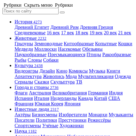
Рубрики
Скрыть меню
Рубрики
История
4273
Древний Египет
Древний Рим
Древняя Греция
Средневековье
16 век
17 век
18 век
19 век
20 век
21 век
Животные
2232
Грызуны
Земноводные
Китообразные
Копытные
Кошки
Медведи
Моллюски
Насекомые
Обезьяны
Паукообразные
Пресмыкающиеся
Птицы
Ракообразные
Рыбы
Слоны
Собаки
Культура
2438
Видеоигры
Дизайн
Кино
Комиксы
Музыка
Книги
Архитектура
Живопись
Мода
Мультипликация
Одежда
Сериалы
Сказки
Скульптура
ТВ
Города и страны
2736
Флаги
Австралия
Великобритания
Германия
Индия
Испания
Италия
Нидерланды
Канада
Китай
США
Франция
Южная Корея
Япония
Известные люди
2317
Актёры
Бизнесмены
Изобретатели
Монархи
Музыканты
Писатели
Политики
Преступники
Режиссёры
Спортсмены
Учёные
Художники
Наука
1182