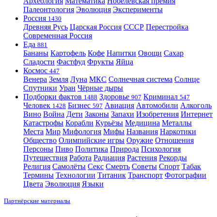
Археология
Математика
Нобелевская премия
Палеонтология
Эволюция
Эксперименты
Россия
1430
Древняя Русь
Царская Россия
СССР
Перестройка
Современная Россия
Еда
881
Бананы
Картофель
Кофе
Напитки
Овощи
Сахар
Сладости
Фастфуд
Фрукты
Яйца
Космос
447
Венера
Земля
Луна
МКС
Солнечная система
Солнце
Спутники
Уран
Чёрные дыры
Подборки фактов
Здоровье
Криминал
1488
907
547
Человек
Бизнес
Авиация
Автомобили
Алкоголь
1428
597
Вино
Война
Дети
Законы
Запахи
Изобретения
Интернет
Катастрофы
Корабли
Курьёзы
Медицина
Металлы
Места
Мир
Мифология
Мифы
Названия
Наркотики
Общество
Олимпийские игры
Оружие
Отношения
Персоны
Пиво
Политика
Природа
Психология
Путешествия
Работа
Радиация
Растения
Рекорды
Религия
Самолёты
Секс
Смерть
Советы
Спорт
Табак
Термины
Технологии
Титаник
Транспорт
Фотографии
Цвета
Эволюция
Языки
Партнёрские материалы