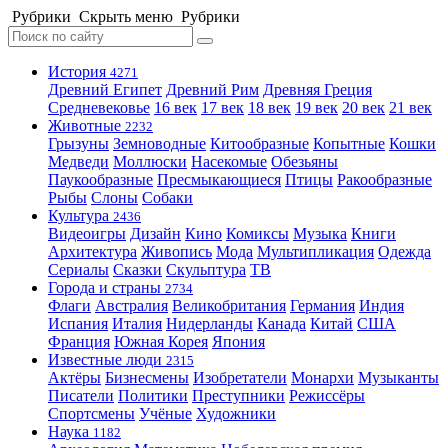
Рубрики
Скрыть меню
Рубрики
История
4271
Древний Египет
Древний Рим
Древняя Греция
Средневековье
16 век
17 век
18 век
19 век
20 век
21 век
Животные
2232
Грызуны
Земноводные
Китообразные
Копытные
Кошки
Медведи
Моллюски
Насекомые
Обезьяны
Паукообразные
Пресмыкающиеся
Птицы
Ракообразные
Рыбы
Слоны
Собаки
Культура
2436
Видеоигры
Дизайн
Кино
Комиксы
Музыка
Книги
Архитектура
Живопись
Мода
Мультипликация
Одежда
Сериалы
Сказки
Скульптура
ТВ
Города и страны
2734
Флаги
Австралия
Великобритания
Германия
Индия
Испания
Италия
Нидерланды
Канада
Китай
США
Франция
Южная Корея
Япония
Известные люди
2315
Актёры
Бизнесмены
Изобретатели
Монархи
Музыканты
Писатели
Политики
Преступники
Режиссёры
Спортсмены
Учёные
Художники
Наука
1182