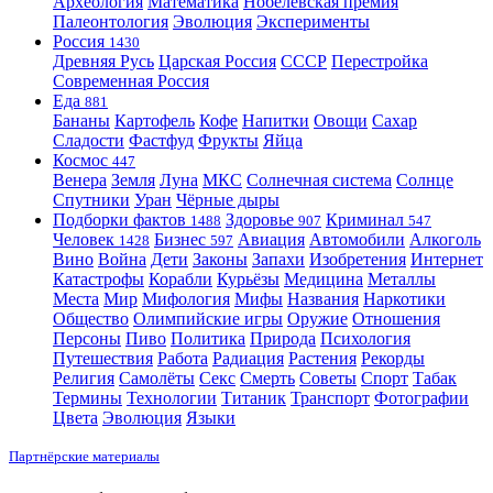
Археология
Математика
Нобелевская премия
Палеонтология
Эволюция
Эксперименты
Россия
1430
Древняя Русь
Царская Россия
СССР
Перестройка
Современная Россия
Еда
881
Бананы
Картофель
Кофе
Напитки
Овощи
Сахар
Сладости
Фастфуд
Фрукты
Яйца
Космос
447
Венера
Земля
Луна
МКС
Солнечная система
Солнце
Спутники
Уран
Чёрные дыры
Подборки фактов
Здоровье
Криминал
1488
907
547
Человек
Бизнес
Авиация
Автомобили
Алкоголь
1428
597
Вино
Война
Дети
Законы
Запахи
Изобретения
Интернет
Катастрофы
Корабли
Курьёзы
Медицина
Металлы
Места
Мир
Мифология
Мифы
Названия
Наркотики
Общество
Олимпийские игры
Оружие
Отношения
Персоны
Пиво
Политика
Природа
Психология
Путешествия
Работа
Радиация
Растения
Рекорды
Религия
Самолёты
Секс
Смерть
Советы
Спорт
Табак
Термины
Технологии
Титаник
Транспорт
Фотографии
Цвета
Эволюция
Языки
Партнёрские материалы