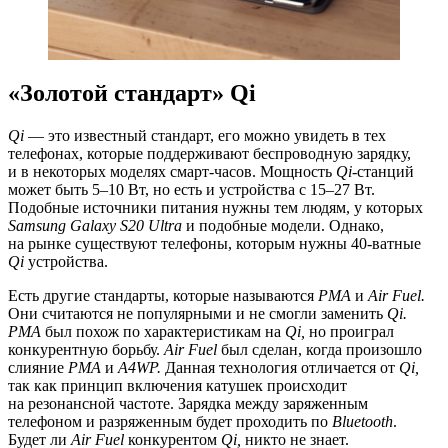
«Золотой стандарт» Qi
Qi
— это известный стандарт, его можно увидеть в тех
телефонах, которые поддерживают беспроводную зарядку,
и в некоторых моделях
смарт-часов
. Мощность
Qi
-станций
может быть 5–10 Вт, но есть и устройства с 15–27 Вт.
Подобные источники питания нужны тем людям, у которых
Samsung Galaxy S20 Ultra
и подобные модели. Однако,
на рынке существуют телефоны, которым нужны
40-ватные
Qi
устройства.
Есть другие стандарты, которые называются
PMA
и
Air Fuel.
Они считаются не популярными и не смогли заменить
Qi.
PMA
был похож по характеристикам на
Qi,
но проиграл
конкурентную борьбу.
Air Fuel
был сделан, когда произошло
слияние
PMA
и
A4WP.
Данная технология отличается от
Qi,
так как принцип включения катушек происходит
на резонансной частоте. Зарядка между заряженным
телефоном и разряженным будет проходить по
Bluetooth
.
Будет ли
Air Fuel
конкурентом
Qi,
никто не знает.