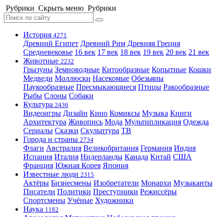
Рубрики
Скрыть меню
Рубрики
История
4271
Древний Египет
Древний Рим
Древняя Греция
Средневековье
16 век
17 век
18 век
19 век
20 век
21 век
Животные
2232
Грызуны
Земноводные
Китообразные
Копытные
Кошки
Медведи
Моллюски
Насекомые
Обезьяны
Паукообразные
Пресмыкающиеся
Птицы
Ракообразные
Рыбы
Слоны
Собаки
Культура
2436
Видеоигры
Дизайн
Кино
Комиксы
Музыка
Книги
Архитектура
Живопись
Мода
Мультипликация
Одежда
Сериалы
Сказки
Скульптура
ТВ
Города и страны
2734
Флаги
Австралия
Великобритания
Германия
Индия
Испания
Италия
Нидерланды
Канада
Китай
США
Франция
Южная Корея
Япония
Известные люди
2315
Актёры
Бизнесмены
Изобретатели
Монархи
Музыканты
Писатели
Политики
Преступники
Режиссёры
Спортсмены
Учёные
Художники
Наука
1182