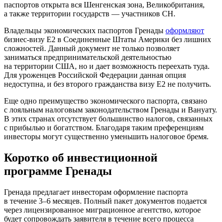
паспортов открыта вся Шенгенская зона, Великобритания,
а также территории государств — участников СН.
Владельцы экономических паспортов Гренады
оформляют
бизнес-визу
Е2 в Соединенные Штаты Америки без лишних
сложностей. Данный документ не только позволяет
заниматься предпринимательской деятельностью
на территории США, но и дает возможность переехать туда.
Для уроженцев Российской Федерации данная опция
недоступна, и без второго гражданства визу Е2 не получить.
Еще одно преимущество экономического паспорта, связано
с лояльным налоговым законодательством Гренады и Вануату.
В этих странах отсутствует большинство налогов, связанных
с прибылью и богатством. Благодаря таким преференциям
инвесторы могут существенно уменьшить налоговое бремя.
Коротко об инвестиционной
программе Гренады
Гренада предлагает инвесторам оформление паспорта
в течение 3–6 месяцев. Полный пакет документов подается
через лицензированное миграционное агентство, которое
будет сопровождать заявителя в течение всего процесса