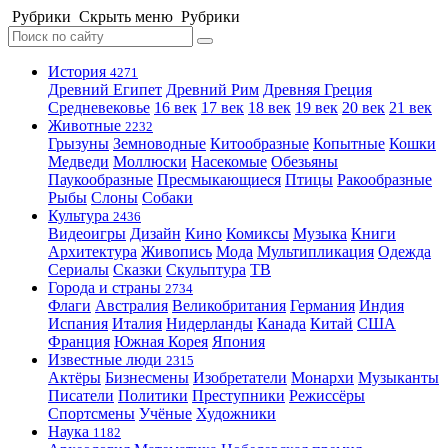
Рубрики
Скрыть меню
Рубрики
История
4271
Древний Египет
Древний Рим
Древняя Греция
Средневековье
16 век
17 век
18 век
19 век
20 век
21 век
Животные
2232
Грызуны
Земноводные
Китообразные
Копытные
Кошки
Медведи
Моллюски
Насекомые
Обезьяны
Паукообразные
Пресмыкающиеся
Птицы
Ракообразные
Рыбы
Слоны
Собаки
Культура
2436
Видеоигры
Дизайн
Кино
Комиксы
Музыка
Книги
Архитектура
Живопись
Мода
Мультипликация
Одежда
Сериалы
Сказки
Скульптура
ТВ
Города и страны
2734
Флаги
Австралия
Великобритания
Германия
Индия
Испания
Италия
Нидерланды
Канада
Китай
США
Франция
Южная Корея
Япония
Известные люди
2315
Актёры
Бизнесмены
Изобретатели
Монархи
Музыканты
Писатели
Политики
Преступники
Режиссёры
Спортсмены
Учёные
Художники
Наука
1182