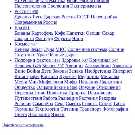
Археология
Математика
Нобелевская премия
Палеонтология
Эволюция
Эксперименты
Россия
1430
Древняя Русь
Царская Россия
СССР
Перестройка
Современная Россия
Еда
881
Бананы
Картофель
Кофе
Напитки
Овощи
Сахар
Сладости
Фастфуд
Фрукты
Яйца
Космос
447
Венера
Земля
Луна
МКС
Солнечная система
Солнце
Спутники
Уран
Чёрные дыры
Подборки фактов
Здоровье
Криминал
1488
907
547
Человек
Бизнес
Авиация
Автомобили
Алкоголь
1428
597
Вино
Война
Дети
Законы
Запахи
Изобретения
Интернет
Катастрофы
Корабли
Курьёзы
Медицина
Металлы
Места
Мир
Мифология
Мифы
Названия
Наркотики
Общество
Олимпийские игры
Оружие
Отношения
Персоны
Пиво
Политика
Природа
Психология
Путешествия
Работа
Радиация
Растения
Рекорды
Религия
Самолёты
Секс
Смерть
Советы
Спорт
Табак
Термины
Технологии
Титаник
Транспорт
Фотографии
Цвета
Эволюция
Языки
Партнёрские материалы