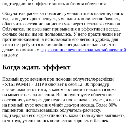
подтвердивших эффективность действия облучения.
Облучатель-расчёска
помогает уменьшить воспаление, снять
зуд, замедлить рост чешуек, уменьшить количество бляшек,
облегчить состояние пациента уже через несколько сеансов.
Облучатель не вызывает привыкания и эффективен всегда,
сколько бы вы им ни пользовались. У него практически нет
противопоказаний, а использовать его легко и удобно, для
этого не требуются
какие-либо
специальные навыки, что
делает возможным
эффективное лечение кожных заболеваний
на дому.
Когда ждать эфффект
Полный курс лечения при помощи
облучателя-расчёски
«УЛЬТРАМИГ»-311Р включает в себя 12–30 процедур
в зависимости от того, в каком состоянии находится кожа
на момент начала лечения. Вы почувствуете облегчение
состояния уже через две недели после начала курса, а всего
на полный курс лечения уйдёт
два-три
месяца. Более 80%
пациентов, использовавших
облучатель-расчёску
,
подтвердили его эффективность: кожа стала лучше выглядеть,
исчез зуд, уменьшилось количество корочек и бляшек.