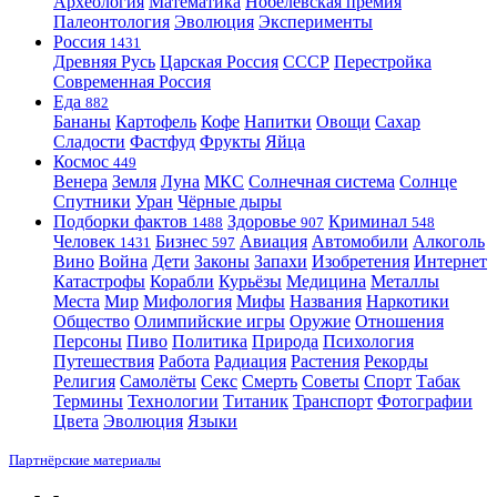
Археология
Математика
Нобелевская премия
Палеонтология
Эволюция
Эксперименты
Россия
1431
Древняя Русь
Царская Россия
СССР
Перестройка
Современная Россия
Еда
882
Бананы
Картофель
Кофе
Напитки
Овощи
Сахар
Сладости
Фастфуд
Фрукты
Яйца
Космос
449
Венера
Земля
Луна
МКС
Солнечная система
Солнце
Спутники
Уран
Чёрные дыры
Подборки фактов
Здоровье
Криминал
1488
907
548
Человек
Бизнес
Авиация
Автомобили
Алкоголь
1431
597
Вино
Война
Дети
Законы
Запахи
Изобретения
Интернет
Катастрофы
Корабли
Курьёзы
Медицина
Металлы
Места
Мир
Мифология
Мифы
Названия
Наркотики
Общество
Олимпийские игры
Оружие
Отношения
Персоны
Пиво
Политика
Природа
Психология
Путешествия
Работа
Радиация
Растения
Рекорды
Религия
Самолёты
Секс
Смерть
Советы
Спорт
Табак
Термины
Технологии
Титаник
Транспорт
Фотографии
Цвета
Эволюция
Языки
Партнёрские материалы