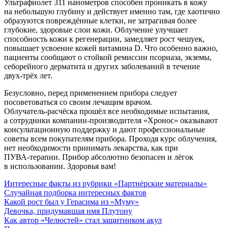
Ультрафиолет 311 нанометров способен проникать в кожу
на небольшую глубину и действует именно там, где хаотично
образуются повреждённые клетки, не затрагивая более
глубокие, здоровые слои кожи. Облучение улучшает
способность кожи к регенерации, замедляет рост чешуек,
повышает усвоение кожей витамина D. Что особенно важно,
пациенты сообщают о стойкой ремиссии псориаза, экземы,
себорейного дерматита и других заболеваний в течение
двух-трёх
лет.
Безусловно, перед применением прибора следует
посоветоваться со своим лечащим врачом.
Облучатель-расчёска
прошёл все необходимые испытания,
а сотрудники
компании-производителя
«Хронос» оказывают
консультационную поддержку и дают профессиональные
советы всем покупателям прибора. Проходя курс облучения,
нет необходимости принимать лекарства, как при
ПУВА-терапии
. Прибор абсолютно безопасен и лёгок
в использовании. Здоровья вам!
Интересные факты из рубрики «Партнёрские материалы»
Случайная подборка интересных фактов
Какой рост был у Герасима из «Муму»
Девочка, придумавшая имя Плутону
Как автор «Челюстей» стал защитником акул