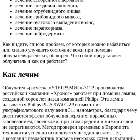
лечение гнездовой алопеции,
лечение отрубевидного лишая,
лечение грибовидного микоза,
лечение очагового выпадения волос,
лечение парапсориаза,
лечение нейродермита.
Как видите, список проблем, от которых можно избавиться
или сильно улучшить состояние кожи при помощи
облучателя-расчёски
, обширен. Что собой представляет
облучатель и как он работает?
Как лечим
Облучатель-расчёска
«УЛЬТРАМИГ»-311Р производства
российской компании «Хронос» работает при помощи лампы,
созданной сорок лет назад компанией Philips. Эта лампа
называется Philips
PL-S
9W/
01-2P
и имеет пик
ультрафиолетового излучения 311 нанометров, благодаря чему
достигается эффект облучения верхних, поражённых
заболеванием, слоёв кожи, при этом средний и нижний слои
не затрагиваются. Метод проверен временем: в Европе эта
технология успешно используется не один десяток лет,
а
компания-разработчик
провела несколько сотен испытаний,