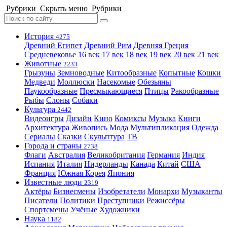
Рубрики
Скрыть меню
Рубрики
История
4275
Древний Египет
Древний Рим
Древняя Греция
Средневековье
16 век
17 век
18 век
19 век
20 век
21 век
Животные
2233
Грызуны
Земноводные
Китообразные
Копытные
Кошки
Медведи
Моллюски
Насекомые
Обезьяны
Паукообразные
Пресмыкающиеся
Птицы
Ракообразные
Рыбы
Слоны
Собаки
Культура
2442
Видеоигры
Дизайн
Кино
Комиксы
Музыка
Книги
Архитектура
Живопись
Мода
Мультипликация
Одежда
Сериалы
Сказки
Скульптура
ТВ
Города и страны
2738
Флаги
Австралия
Великобритания
Германия
Индия
Испания
Италия
Нидерланды
Канада
Китай
США
Франция
Южная Корея
Япония
Известные люди
2319
Актёры
Бизнесмены
Изобретатели
Монархи
Музыканты
Писатели
Политики
Преступники
Режиссёры
Спортсмены
Учёные
Художники
Наука
1182