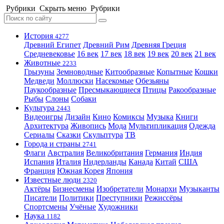
Рубрики
Скрыть меню
Рубрики
История
4277
Древний Египет
Древний Рим
Древняя Греция
Средневековье
16 век
17 век
18 век
19 век
20 век
21 век
Животные
2233
Грызуны
Земноводные
Китообразные
Копытные
Кошки
Медведи
Моллюски
Насекомые
Обезьяны
Паукообразные
Пресмыкающиеся
Птицы
Ракообразные
Рыбы
Слоны
Собаки
Культура
2443
Видеоигры
Дизайн
Кино
Комиксы
Музыка
Книги
Архитектура
Живопись
Мода
Мультипликация
Одежда
Сериалы
Сказки
Скульптура
ТВ
Города и страны
2741
Флаги
Австралия
Великобритания
Германия
Индия
Испания
Италия
Нидерланды
Канада
Китай
США
Франция
Южная Корея
Япония
Известные люди
2320
Актёры
Бизнесмены
Изобретатели
Монархи
Музыканты
Писатели
Политики
Преступники
Режиссёры
Спортсмены
Учёные
Художники
Наука
1182