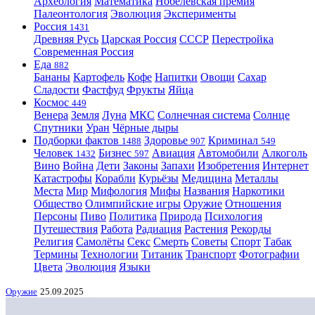
Археология
Математика
Нобелевская премия
Палеонтология
Эволюция
Эксперименты
Россия
1431
Древняя Русь
Царская Россия
СССР
Перестройка
Современная Россия
Еда
882
Бананы
Картофель
Кофе
Напитки
Овощи
Сахар
Сладости
Фастфуд
Фрукты
Яйца
Космос
449
Венера
Земля
Луна
МКС
Солнечная система
Солнце
Спутники
Уран
Чёрные дыры
Подборки фактов
Здоровье
Криминал
1488
907
549
Человек
Бизнес
Авиация
Автомобили
Алкоголь
1432
597
Вино
Война
Дети
Законы
Запахи
Изобретения
Интернет
Катастрофы
Корабли
Курьёзы
Медицина
Металлы
Места
Мир
Мифология
Мифы
Названия
Наркотики
Общество
Олимпийские игры
Оружие
Отношения
Персоны
Пиво
Политика
Природа
Психология
Путешествия
Работа
Радиация
Растения
Рекорды
Религия
Самолёты
Секс
Смерть
Советы
Спорт
Табак
Термины
Технологии
Титаник
Транспорт
Фотографии
Цвета
Эволюция
Языки
Оружие
25.09.2025