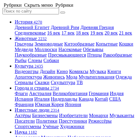
Рубрики
Скрыть меню
Рубрики
История
4270
Древний Египет
Древний Рим
Древняя Греция
Средневековье
16 век
17 век
18 век
19 век
20 век
21 век
Животные
2232
Грызуны
Земноводные
Китообразные
Копытные
Кошки
Медведи
Моллюски
Насекомые
Обезьяны
Паукообразные
Пресмыкающиеся
Птицы
Ракообразные
Рыбы
Слоны
Собаки
Культура
2435
Видеоигры
Дизайн
Кино
Комиксы
Музыка
Книги
Архитектура
Живопись
Мода
Мультипликация
Одежда
Сериалы
Сказки
Скульптура
ТВ
Города и страны
2734
Флаги
Австралия
Великобритания
Германия
Индия
Испания
Италия
Нидерланды
Канада
Китай
США
Франция
Южная Корея
Япония
Известные люди
2314
Актёры
Бизнесмены
Изобретатели
Монархи
Музыканты
Писатели
Политики
Преступники
Режиссёры
Спортсмены
Учёные
Художники
Наука
1182