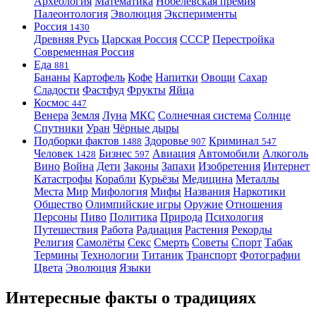
Археология
Математика
Нобелевская премия
Палеонтология
Эволюция
Эксперименты
Россия
1430
Древняя Русь
Царская Россия
СССР
Перестройка
Современная Россия
Еда
881
Бананы
Картофель
Кофе
Напитки
Овощи
Сахар
Сладости
Фастфуд
Фрукты
Яйца
Космос
447
Венера
Земля
Луна
МКС
Солнечная система
Солнце
Спутники
Уран
Чёрные дыры
Подборки фактов
Здоровье
Криминал
1488
907
547
Человек
Бизнес
Авиация
Автомобили
Алкоголь
1428
597
Вино
Война
Дети
Законы
Запахи
Изобретения
Интернет
Катастрофы
Корабли
Курьёзы
Медицина
Металлы
Места
Мир
Мифология
Мифы
Названия
Наркотики
Общество
Олимпийские игры
Оружие
Отношения
Персоны
Пиво
Политика
Природа
Психология
Путешествия
Работа
Радиация
Растения
Рекорды
Религия
Самолёты
Секс
Смерть
Советы
Спорт
Табак
Термины
Технологии
Титаник
Транспорт
Фотографии
Цвета
Эволюция
Языки
Интересные факты о традициях