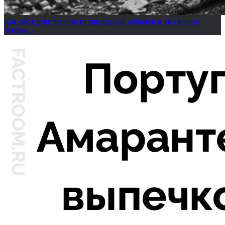
Как обет девственности превращал албанок в «мужчин»
Читать →