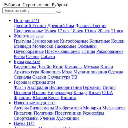
Рубрики
Скрыть меню
Рубрики
История
4271
Древний Египет
Древний Рим
Древняя Греция
Средневековье
16 век
17 век
18 век
19 век
20 век
21 век
Животные
2232
Грызуны
Земноводные
Китообразные
Копытные
Кошки
Медведи
Моллюски
Насекомые
Обезьяны
Паукообразные
Пресмыкающиеся
Птицы
Ракообразные
Рыбы
Слоны
Собаки
Культура
2436
Видеоигры
Дизайн
Кино
Комиксы
Музыка
Книги
Архитектура
Живопись
Мода
Мультипликация
Одежда
Сериалы
Сказки
Скульптура
ТВ
Города и страны
2734
Флаги
Австралия
Великобритания
Германия
Индия
Испания
Италия
Нидерланды
Канада
Китай
США
Франция
Южная Корея
Япония
Известные люди
2315
Актёры
Бизнесмены
Изобретатели
Монархи
Музыканты
Писатели
Политики
Преступники
Режиссёры
Спортсмены
Учёные
Художники
Наука
1182