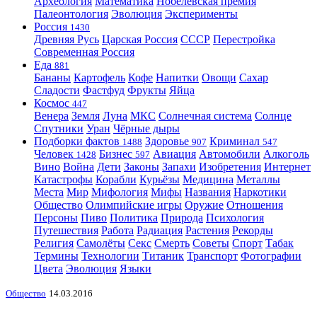
Археология
Математика
Нобелевская премия
Палеонтология
Эволюция
Эксперименты
Россия
1430
Древняя Русь
Царская Россия
СССР
Перестройка
Современная Россия
Еда
881
Бананы
Картофель
Кофе
Напитки
Овощи
Сахар
Сладости
Фастфуд
Фрукты
Яйца
Космос
447
Венера
Земля
Луна
МКС
Солнечная система
Солнце
Спутники
Уран
Чёрные дыры
Подборки фактов
Здоровье
Криминал
1488
907
547
Человек
Бизнес
Авиация
Автомобили
Алкоголь
1428
597
Вино
Война
Дети
Законы
Запахи
Изобретения
Интернет
Катастрофы
Корабли
Курьёзы
Медицина
Металлы
Места
Мир
Мифология
Мифы
Названия
Наркотики
Общество
Олимпийские игры
Оружие
Отношения
Персоны
Пиво
Политика
Природа
Психология
Путешествия
Работа
Радиация
Растения
Рекорды
Религия
Самолёты
Секс
Смерть
Советы
Спорт
Табак
Термины
Технологии
Титаник
Транспорт
Фотографии
Цвета
Эволюция
Языки
Общество
14.03.2016