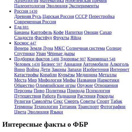
Археология
Математика
Нобелевская премия
Палеонтология
Эволюция
Эксперименты
Россия
1430
Древняя Русь
Царская Россия
СССР
Перестройка
Современная Россия
Еда
881
Бананы
Картофель
Кофе
Напитки
Овощи
Сахар
Сладости
Фастфуд
Фрукты
Яйца
Космос
447
Венера
Земля
Луна
МКС
Солнечная система
Солнце
Спутники
Уран
Чёрные дыры
Подборки фактов
Здоровье
Криминал
1488
907
548
Человек
Бизнес
Авиация
Автомобили
Алкоголь
1430
597
Вино
Война
Дети
Законы
Запахи
Изобретения
Интернет
Катастрофы
Корабли
Курьёзы
Медицина
Металлы
Места
Мир
Мифология
Мифы
Названия
Наркотики
Общество
Олимпийские игры
Оружие
Отношения
Персоны
Пиво
Политика
Природа
Психология
Путешествия
Работа
Радиация
Растения
Рекорды
Религия
Самолёты
Секс
Смерть
Советы
Спорт
Табак
Термины
Технологии
Титаник
Транспорт
Фотографии
Цвета
Эволюция
Языки
Интересные факты о ФБР