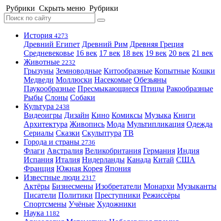
Рубрики
Скрыть меню
Рубрики
История
4273
Древний Египет
Древний Рим
Древняя Греция
Средневековье
16 век
17 век
18 век
19 век
20 век
21 век
Животные
2232
Грызуны
Земноводные
Китообразные
Копытные
Кошки
Медведи
Моллюски
Насекомые
Обезьяны
Паукообразные
Пресмыкающиеся
Птицы
Ракообразные
Рыбы
Слоны
Собаки
Культура
2438
Видеоигры
Дизайн
Кино
Комиксы
Музыка
Книги
Архитектура
Живопись
Мода
Мультипликация
Одежда
Сериалы
Сказки
Скульптура
ТВ
Города и страны
2736
Флаги
Австралия
Великобритания
Германия
Индия
Испания
Италия
Нидерланды
Канада
Китай
США
Франция
Южная Корея
Япония
Известные люди
2317
Актёры
Бизнесмены
Изобретатели
Монархи
Музыканты
Писатели
Политики
Преступники
Режиссёры
Спортсмены
Учёные
Художники
Наука
1182