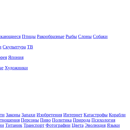
ыкающиеся
Птицы
Ракообразные
Рыбы
Слоны
Собаки
и
Скульптура
ТВ
рея
Япония
ые
Художники
ти
Законы
Запахи
Изобретения
Интернет
Катастрофы
Корабли
тношения
Персоны
Пиво
Политика
Природа
Психология
ии
Титаник
Транспорт
Фотографии
Цвета
Эволюция
Языки