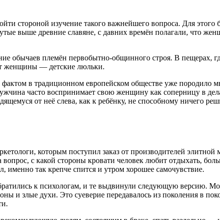
бойти стороной изучение такого важнейшего вопроса. Для этого
тые выше древние славяне, с давних времён полагали, что женщ
ние обычаев племён первобытно-общинного строя. В пещерах, г
 от женщины — детские люльки.
м фактом в традиционном европейском обществе уже породило м
мужчина часто воспринимает свою женщину как соперницу в дела
дящемуся от неё слева, как к ребёнку, не способному ничего реш
аркетологи, которым поступил заказ от производителей элитной
вопрос, с какой стороны кровати человек любит отдыхать, больш
ол, именно так крепче спится и утром хорошее самочувствие.
братились к психологам, и те выдвинули следующую версию. Мол,
моны и злые духи. Это суеверие передавалось из поколения в по
ти.