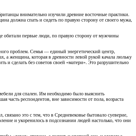
 британцы внимательно изучили древние восточные практики.
ина должна спать и сидеть по правую сторону от своего мужа,
де обитали первые люди, по правую сторону от мужчины
ного проблем. Семья — единый энергетический центр,
х, а женщина, которая в древности левой рукой качала люльку
ить и сделать без советов своей «матери». Это разрушительно
 мебели для спален. Им необходимо было выяснить
ая часть респондентов, вне зависимости от пола, возраста
 связано это с тем, что в Средневековье бытовало суеверие,
коление и укоренилось в подсознании людей настолько, что они