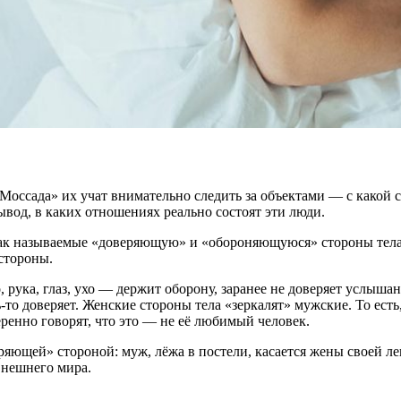
«Моссада» их учат внимательно следить за объектами — с какой
вывод, в каких отношениях реально состоят эти люди.
так называемые «доверяющую» и «обороняющуюся» стороны тела
стороны.
, рука, глаз, ухо — держит оборону, заранее не доверяет услыш
ь-то доверяет. Женские стороны тела «зеркалят» мужские. То ес
еренно говорят, что это — не её любимый человек.
ряющей» стороной: муж, лёжа в постели, касается жены своей ле
внешнего мира.