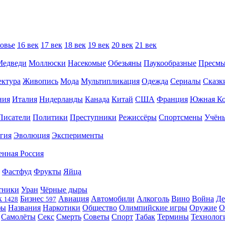
овье
16 век
17 век
18 век
19 век
20 век
21 век
Медведи
Моллюски
Насекомые
Обезьяны
Паукообразные
Пресм
ектура
Живопись
Мода
Мультипликация
Одежда
Сериалы
Сказк
ния
Италия
Нидерланды
Канада
Китай
США
Франция
Южная Ко
Писатели
Политики
Преступники
Режиссёры
Спортсмены
Учён
гия
Эволюция
Эксперименты
енная Россия
Фастфуд
Фрукты
Яйца
тники
Уран
Чёрные дыры
к
Бизнес
Авиация
Автомобили
Алкоголь
Вино
Война
Де
1428
597
фы
Названия
Наркотики
Общество
Олимпийские игры
Оружие
О
Самолёты
Секс
Смерть
Советы
Спорт
Табак
Термины
Технолог