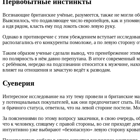
Первобытные инстинкты
Всезнающие британские учёные, разумеется, также не могли о
Выяснилось, что подавляющее число европейцев, как и упомяну
а идя рядом, класть ему под локоть свою левую руку.
Однако в противоречие с этим убеждением вступает исследова
располагались его конкуренты помоложе, а по левую сторону
Таким образом ученые сделали вывод, что пренебрежение эти
но полярность в нём давно перепутана. В итоге современный 
с ребёнком, нередко на подсознании относится к мужчине, нахо
влияет на отношения и зачастую ведёт к разводам.
Суеверия
Интересное исследование на эту тему провели и британские м
у потенциальных покупателей, как они предпочитают спать. На 
и брачного статуса, ответила, что на левой стороне постели. М
За пояснениями по этому вопросу заказчики, в свою очередь, о
что к человеку, спящему с правой стороны, во сне приходят де
интуитивно уже выбирают «безопасную» левую сторону крова