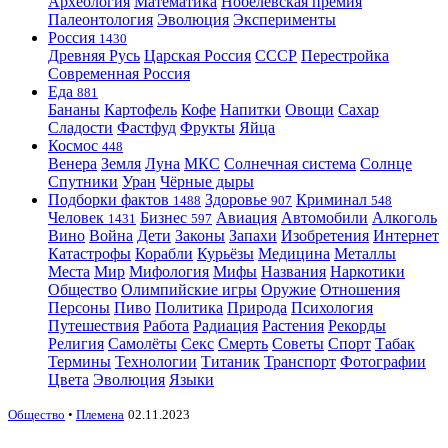
Археология
Математика
Нобелевская премия
Палеонтология
Эволюция
Эксперименты
Россия
1430
Древняя Русь
Царская Россия
СССР
Перестройка
Современная Россия
Еда
881
Бананы
Картофель
Кофе
Напитки
Овощи
Сахар
Сладости
Фастфуд
Фрукты
Яйца
Космос
448
Венера
Земля
Луна
МКС
Солнечная система
Солнце
Спутники
Уран
Чёрные дыры
Подборки фактов
Здоровье
Криминал
1488
907
548
Человек
Бизнес
Авиация
Автомобили
Алкоголь
1431
597
Вино
Война
Дети
Законы
Запахи
Изобретения
Интернет
Катастрофы
Корабли
Курьёзы
Медицина
Металлы
Места
Мир
Мифология
Мифы
Названия
Наркотики
Общество
Олимпийские игры
Оружие
Отношения
Персоны
Пиво
Политика
Природа
Психология
Путешествия
Работа
Радиация
Растения
Рекорды
Религия
Самолёты
Секс
Смерть
Советы
Спорт
Табак
Термины
Технологии
Титаник
Транспорт
Фотографии
Цвета
Эволюция
Языки
Общество
•
Племена
02.11.2023