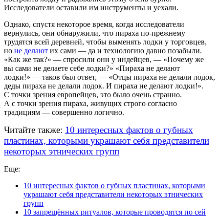
Исследователи оставили им инструменты и уехали.
Однако, спустя некоторое время, когда исследователи
вернулись, они обнаружили, что пираха
по-прежнему
трудятся всей деревней, чтобы выменять лодки у торговцев,
но
не делают
их сами — да и технологию давно позабыли.
«Как же так?» — спросили они у индейцев, — «Почему же
вы сами не делаете себе лодки?» «Пираха не делают
лодки!» — таков был ответ, — «Отцы пираха не делали лодок,
деды пираха не делали лодок. И пираха не делают лодки!».
С точки зрения европейцев, это было очень странно.
А с точки зрения пираха, живущих строго согласно
традициям — совершенно логично.
Читайте также:
10 интересных фактов о губных
пластинах, которыми украшают себя представители
некоторых этнических групп
Еще:
10 интересных фактов о губных пластинах, которыми
украшают себя представители некоторых этнических
групп
10 запрещённых ритуалов, которые проводятся по сей