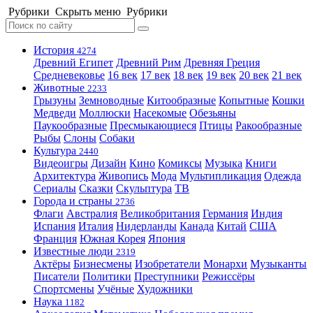
Рубрики
Скрыть меню
Рубрики
История
4274
Древний Египет
Древний Рим
Древняя Греция
Средневековье
16 век
17 век
18 век
19 век
20 век
21 век
Животные
2233
Грызуны
Земноводные
Китообразные
Копытные
Кошки
Медведи
Моллюски
Насекомые
Обезьяны
Паукообразные
Пресмыкающиеся
Птицы
Ракообразные
Рыбы
Слоны
Собаки
Культура
2440
Видеоигры
Дизайн
Кино
Комиксы
Музыка
Книги
Архитектура
Живопись
Мода
Мультипликация
Одежда
Сериалы
Сказки
Скульптура
ТВ
Города и страны
2736
Флаги
Австралия
Великобритания
Германия
Индия
Испания
Италия
Нидерланды
Канада
Китай
США
Франция
Южная Корея
Япония
Известные люди
2319
Актёры
Бизнесмены
Изобретатели
Монархи
Музыканты
Писатели
Политики
Преступники
Режиссёры
Спортсмены
Учёные
Художники
Наука
1182