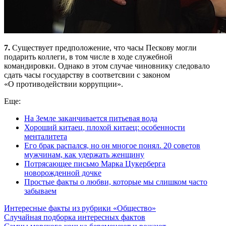
7.
Существует предположение, что часы Пескову могли
подарить коллеги, в том числе в ходе служебной
командировки. Однако в этом случае чиновнику следовало
сдать часы государству в соответсвии с законом
«О противодействии коррупции».
Еще:
На Земле заканчивается питьевая вода
Хороший китаец, плохой китаец: особенности
менталитета
Его брак распался, но он многое понял. 20 советов
мужчинам, как удержать женщину
Потрясающее письмо Марка Цукерберга
новорожденной дочке
Простые факты о любви, которые мы слишком часто
забываем
Интересные факты из рубрики «Общество»
Случайная подборка интересных фактов