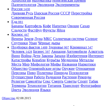
Археология
Математика
Нобелевская премия
Палеонтология
Эволюция
Эксперименты
Россия
1430
Древняя Русь
Царская Россия
СССР
Перестройка
Современная Россия
Еда
881
Бананы
Картофель
Кофе
Напитки
Овощи
Сахар
Сладости
Фастфуд
Фрукты
Яйца
Космос
447
Венера
Земля
Луна
МКС
Солнечная система
Солнце
Спутники
Уран
Чёрные дыры
Подборки фактов
Здоровье
Криминал
1488
907
547
Человек
Бизнес
Авиация
Автомобили
Алкоголь
1428
597
Вино
Война
Дети
Законы
Запахи
Изобретения
Интернет
Катастрофы
Корабли
Курьёзы
Медицина
Металлы
Места
Мир
Мифология
Мифы
Названия
Наркотики
Общество
Олимпийские игры
Оружие
Отношения
Персоны
Пиво
Политика
Природа
Психология
Путешествия
Работа
Радиация
Растения
Рекорды
Религия
Самолёты
Секс
Смерть
Советы
Спорт
Табак
Термины
Технологии
Титаник
Транспорт
Фотографии
Цвета
Эволюция
Языки
Общество
02.08.2015