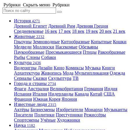
Рубрики
Скрыть меню
Рубрики
История
4271
Древний Египет
Древний Рим
Древняя Греция
Средневековье
16 век
17 век
18 век
19 век
20 век
21 век
Животные
2232
Грызуны
Земноводные
Китообразные
Копытные
Кошки
Медведи
Моллюски
Насекомые
Обезьяны
Паукообразные
Пресмыкающиеся
Птицы
Ракообразные
Рыбы
Слоны
Собаки
Культура
2436
Видеоигры
Дизайн
Кино
Комиксы
Музыка
Книги
Архитектура
Живопись
Мода
Мультипликация
Одежда
Сериалы
Сказки
Скульптура
ТВ
Города и страны
2734
Флаги
Австралия
Великобритания
Германия
Индия
Испания
Италия
Нидерланды
Канада
Китай
США
Франция
Южная Корея
Япония
Известные люди
2315
Актёры
Бизнесмены
Изобретатели
Монархи
Музыканты
Писатели
Политики
Преступники
Режиссёры
Спортсмены
Учёные
Художники
Наука
1182