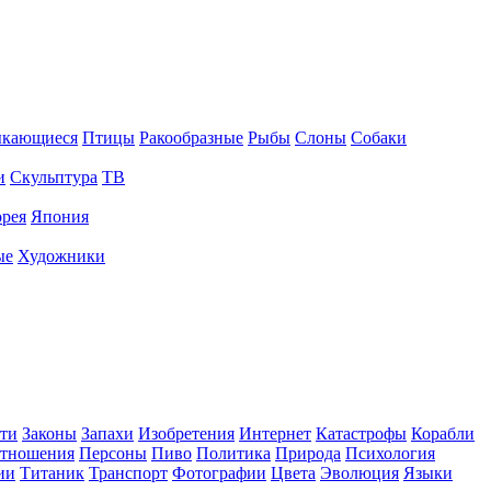
ыкающиеся
Птицы
Ракообразные
Рыбы
Слоны
Собаки
и
Скульптура
ТВ
рея
Япония
ые
Художники
ти
Законы
Запахи
Изобретения
Интернет
Катастрофы
Корабли
тношения
Персоны
Пиво
Политика
Природа
Психология
ии
Титаник
Транспорт
Фотографии
Цвета
Эволюция
Языки