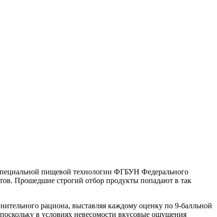
специальной пищевой технологии ФГБУН Федерального
втов. Прошедшие строгий отбор продукты попадают в так
лнительного рациона, выставляя каждому оценку по
9-балльной
А поскольку в условиях невесомости вкусовые ощущения