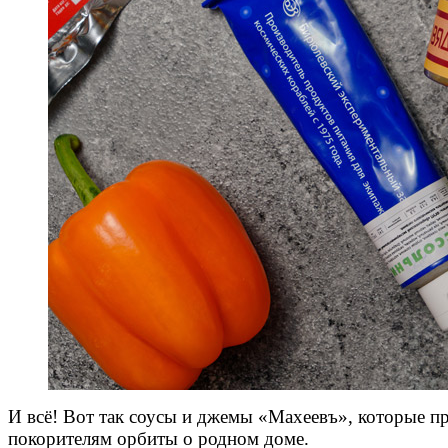
И всё! Вот так соусы и джемы «Махеевъ», которые п
покорителям орбиты о родном доме.