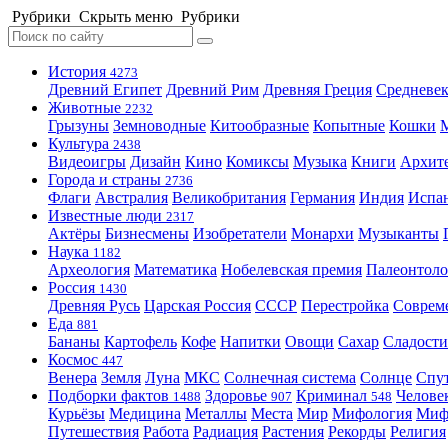
Рубрики
Скрыть меню
Рубрики
История
4273
Древний Египет
Древний Рим
Древняя Греция
Средневек
Животные
2232
Грызуны
Земноводные
Китообразные
Копытные
Кошки
Культура
2438
Видеоигры
Дизайн
Кино
Комиксы
Музыка
Книги
Архит
Города и страны
2736
Флаги
Австралия
Великобритания
Германия
Индия
Испа
Известные люди
2317
Актёры
Бизнесмены
Изобретатели
Монархи
Музыканты
Наука
1182
Археология
Математика
Нобелевская премия
Палеонтоло
Россия
1430
Древняя Русь
Царская Россия
СССР
Перестройка
Соврем
Еда
881
Бананы
Картофель
Кофе
Напитки
Овощи
Сахар
Сладости
Космос
447
Венера
Земля
Луна
МКС
Солнечная система
Солнце
Спу
Подборки фактов
Здоровье
Криминал
Челове
1488
907
548
Курьёзы
Медицина
Металлы
Места
Мир
Мифология
Ми
Путешествия
Работа
Радиация
Растения
Рекорды
Религия