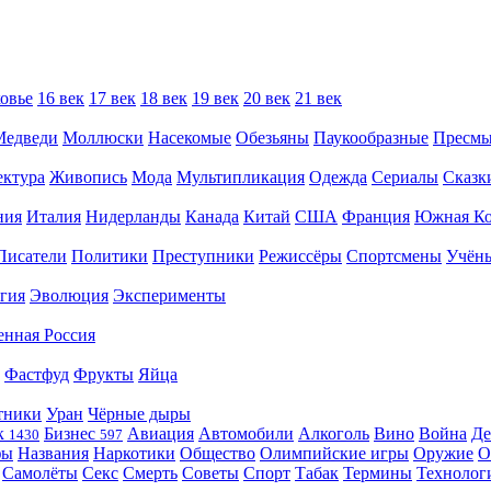
овье
16 век
17 век
18 век
19 век
20 век
21 век
Медведи
Моллюски
Насекомые
Обезьяны
Паукообразные
Пресм
ектура
Живопись
Мода
Мультипликация
Одежда
Сериалы
Сказк
ния
Италия
Нидерланды
Канада
Китай
США
Франция
Южная Ко
Писатели
Политики
Преступники
Режиссёры
Спортсмены
Учён
гия
Эволюция
Эксперименты
енная Россия
Фастфуд
Фрукты
Яйца
тники
Уран
Чёрные дыры
к
Бизнес
Авиация
Автомобили
Алкоголь
Вино
Война
Де
1430
597
фы
Названия
Наркотики
Общество
Олимпийские игры
Оружие
О
Самолёты
Секс
Смерть
Советы
Спорт
Табак
Термины
Технолог