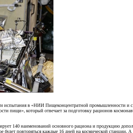
йти испытания в «НИИ Пищеконцентратной промышленности и 
ности пищи», который отвечает за подготовку рационов космона
стирует 140 наименований основного рациона и продукцию допо
е будет повторяться каждые 16 дней на космической станции. 