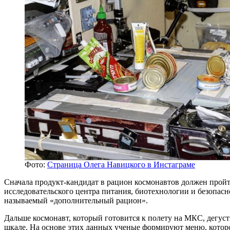
Фото:
Страница Олега Навицкого в Инстаграме
Сначала
продукт-кандидат
в рацион космонавтов должен про
исследовательского центра питания, биотехнологии и безопас
называемый «дополнительный рацион».
Дальше космонавт, который готовится к полету на МКС, дегу
шкале. На основе этих данных ученые формируют меню, которо