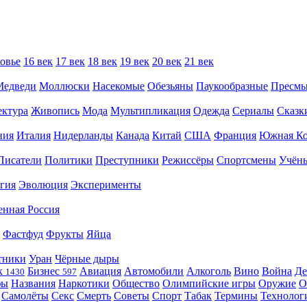
овье
16 век
17 век
18 век
19 век
20 век
21 век
Медведи
Моллюски
Насекомые
Обезьяны
Паукообразные
Пресм
ектура
Живопись
Мода
Мультипликация
Одежда
Сериалы
Сказк
ния
Италия
Нидерланды
Канада
Китай
США
Франция
Южная Ко
Писатели
Политики
Преступники
Режиссёры
Спортсмены
Учён
гия
Эволюция
Эксперименты
енная Россия
Фастфуд
Фрукты
Яйца
тники
Уран
Чёрные дыры
к
Бизнес
Авиация
Автомобили
Алкоголь
Вино
Война
Де
1430
597
фы
Названия
Наркотики
Общество
Олимпийские игры
Оружие
О
Самолёты
Секс
Смерть
Советы
Спорт
Табак
Термины
Технолог