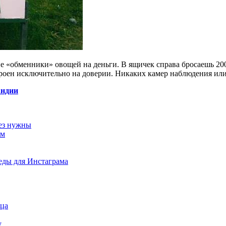
 «обменники» овощей на деньги. В ящичек справа бросаешь 200 
троен исключительно на доверии. Никаких камер наблюдения или
андии
рез нужны
ом
еды для Инстаграма
нца
у