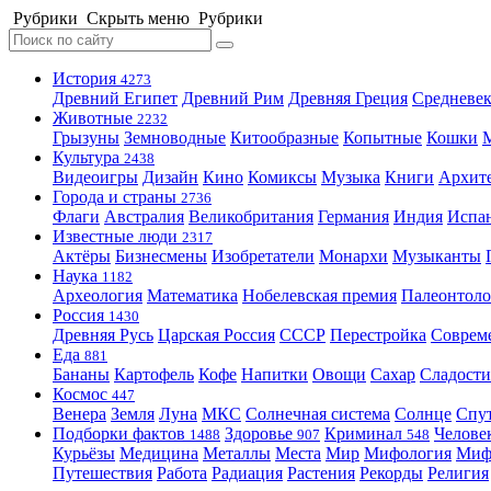
Рубрики
Скрыть меню
Рубрики
История
4273
Древний Египет
Древний Рим
Древняя Греция
Средневек
Животные
2232
Грызуны
Земноводные
Китообразные
Копытные
Кошки
Культура
2438
Видеоигры
Дизайн
Кино
Комиксы
Музыка
Книги
Архит
Города и страны
2736
Флаги
Австралия
Великобритания
Германия
Индия
Испа
Известные люди
2317
Актёры
Бизнесмены
Изобретатели
Монархи
Музыканты
Наука
1182
Археология
Математика
Нобелевская премия
Палеонтоло
Россия
1430
Древняя Русь
Царская Россия
СССР
Перестройка
Соврем
Еда
881
Бананы
Картофель
Кофе
Напитки
Овощи
Сахар
Сладости
Космос
447
Венера
Земля
Луна
МКС
Солнечная система
Солнце
Спу
Подборки фактов
Здоровье
Криминал
Челове
1488
907
548
Курьёзы
Медицина
Металлы
Места
Мир
Мифология
Ми
Путешествия
Работа
Радиация
Растения
Рекорды
Религия