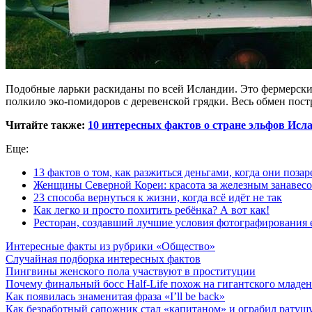
Подобные ларьки раскиданы по всей Исландии. Это фермерские
полкило эко-помидоров с деревенской грядки. Весь обмен пос
Читайте также:
10 интересных фактов о стране эльфов Исл
Еще:
13 фактов о том, как разжиться деньгами, когда они поза
Женщины Северной Кореи: красота за железным занавес
23 способа вернуться к жизни, когда всё идёт не так
Как легко и просто похитить ребёнка? А вот как!
Ресторан, создавший лучшие условия фотографирования 
Интересные факты из рубрики «Общество»
Случайная подборка интересных фактов
Пингвины женского пола участвуют в проституции
Почему финальный босс Half-Life похож на гигантского младе
Как появилась знаменитая фраза «I’ll be back»
Как безработный сапожник стал «капитаном» и ограбил ратуш