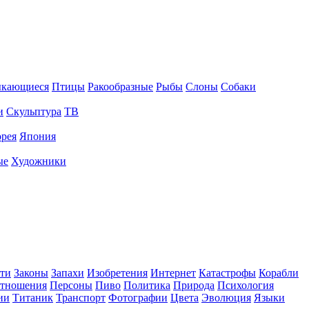
ыкающиеся
Птицы
Ракообразные
Рыбы
Слоны
Собаки
и
Скульптура
ТВ
рея
Япония
ые
Художники
ти
Законы
Запахи
Изобретения
Интернет
Катастрофы
Корабли
тношения
Персоны
Пиво
Политика
Природа
Психология
ии
Титаник
Транспорт
Фотографии
Цвета
Эволюция
Языки