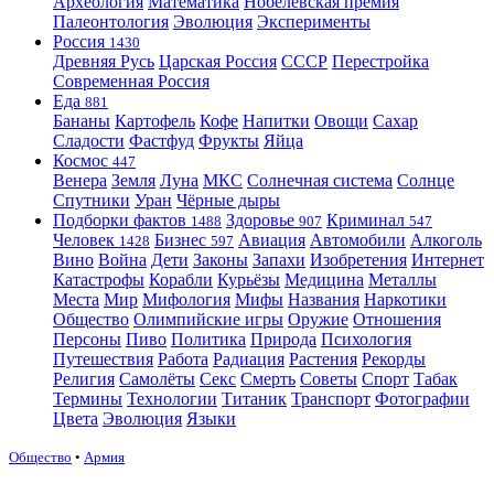
Археология
Математика
Нобелевская премия
Палеонтология
Эволюция
Эксперименты
Россия
1430
Древняя Русь
Царская Россия
СССР
Перестройка
Современная Россия
Еда
881
Бананы
Картофель
Кофе
Напитки
Овощи
Сахар
Сладости
Фастфуд
Фрукты
Яйца
Космос
447
Венера
Земля
Луна
МКС
Солнечная система
Солнце
Спутники
Уран
Чёрные дыры
Подборки фактов
Здоровье
Криминал
1488
907
547
Человек
Бизнес
Авиация
Автомобили
Алкоголь
1428
597
Вино
Война
Дети
Законы
Запахи
Изобретения
Интернет
Катастрофы
Корабли
Курьёзы
Медицина
Металлы
Места
Мир
Мифология
Мифы
Названия
Наркотики
Общество
Олимпийские игры
Оружие
Отношения
Персоны
Пиво
Политика
Природа
Психология
Путешествия
Работа
Радиация
Растения
Рекорды
Религия
Самолёты
Секс
Смерть
Советы
Спорт
Табак
Термины
Технологии
Титаник
Транспорт
Фотографии
Цвета
Эволюция
Языки
Общество
•
Армия