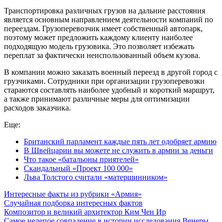
Транспортировка различных грузов на дальние расстояния
является основным направлением деятельности компаний по
переездам. Грузоперевозчик имеет собственный автопарк,
поэтому может предложить каждому клиенту наиболее
подходящую модель грузовика. Это позволяет избежать
переплат за фактически неиспользованный объем кузова.
В компании можно заказать военный переезд в другой город с
грузчиками. Сотрудники при организации грузоперевозки
стараются составлять наиболее удобный и короткий маршрут,
а также принимают различные меры для оптимизации
расходов заказчика.
Еще:
Британский парламент каждые пять лет одобряет армию
В Швейцарии вы можете не служить в армии за деньги
Что такое «батальоны приятелей»
Скандальный «Проект 100 000»
Льва Толстого считали «матершинником»
Интересные факты из рубрики «Армия»
Случайная подборка интересных фактов
Композитор и великий архитектор Ким Чен Ир
Самое нелепое совпадение в истории исследования Венеры