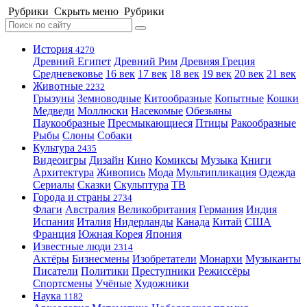
Рубрики
Скрыть меню
Рубрики
История
4270
Древний Египет
Древний Рим
Древняя Греция
Средневековье
16 век
17 век
18 век
19 век
20 век
21 век
Животные
2232
Грызуны
Земноводные
Китообразные
Копытные
Кошки
Медведи
Моллюски
Насекомые
Обезьяны
Паукообразные
Пресмыкающиеся
Птицы
Ракообразные
Рыбы
Слоны
Собаки
Культура
2435
Видеоигры
Дизайн
Кино
Комиксы
Музыка
Книги
Архитектура
Живопись
Мода
Мультипликация
Одежда
Сериалы
Сказки
Скульптура
ТВ
Города и страны
2734
Флаги
Австралия
Великобритания
Германия
Индия
Испания
Италия
Нидерланды
Канада
Китай
США
Франция
Южная Корея
Япония
Известные люди
2314
Актёры
Бизнесмены
Изобретатели
Монархи
Музыканты
Писатели
Политики
Преступники
Режиссёры
Спортсмены
Учёные
Художники
Наука
1182