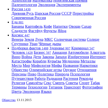
Археология
Математика
Нобелевская премия
Палеонтология
Эволюция
Эксперименты
Россия
1430
Древняя Русь
Царская Россия
СССР
Перестройка
Современная Россия
Еда
881
Бананы
Картофель
Кофе
Напитки
Овощи
Сахар
Сладости
Фастфуд
Фрукты
Яйца
Космос
447
Венера
Земля
Луна
МКС
Солнечная система
Солнце
Спутники
Уран
Чёрные дыры
Подборки фактов
Здоровье
Криминал
1488
907
547
Человек
Бизнес
Авиация
Автомобили
Алкоголь
1428
597
Вино
Война
Дети
Законы
Запахи
Изобретения
Интернет
Катастрофы
Корабли
Курьёзы
Медицина
Металлы
Места
Мир
Мифология
Мифы
Названия
Наркотики
Общество
Олимпийские игры
Оружие
Отношения
Персоны
Пиво
Политика
Природа
Психология
Путешествия
Работа
Радиация
Растения
Рекорды
Религия
Самолёты
Секс
Смерть
Советы
Спорт
Табак
Термины
Технологии
Титаник
Транспорт
Фотографии
Цвета
Эволюция
Языки
Общество
13.11.2015