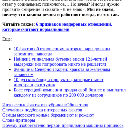
ответ у социальных психологов… Но зачем? Иногда нужно
проявить смирение и сказать «Я не знаю».
Мы не знаем,
почему эти законы вечны и работают всегда, но это так.
Читайте также:
6 признаков нездоровых отношений,
которые считают нормальными
Еще:
10 фактов об отношениях, которые пары должны
запомнить навсегда
Найдена уникальная бутылка виски 121-летней
выдержки (но попробовать никто не решается)
Женщины Северной Кореи: красота за железным
занавесом
10 русских блюд и продуктов, которые ставят
иностранцев в тупик
Босс турецкой компании продал свой бизнес и выплатил
каждому из сотрудников по 200 000 долларов
Интересные факты из рубрики «Общество»
Случайная подборка интересных фактов
Самцы морского конька беременеют и рожают
Слова-притворы
Почему изобретателю первой прядильной машины пришлось