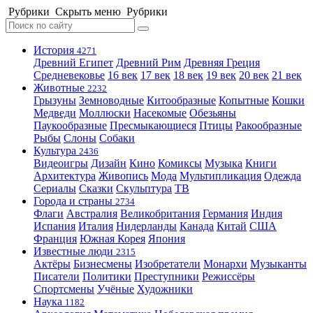
Рубрики
Скрыть меню
Рубрики
История
4271
Древний Египет
Древний Рим
Древняя Греция
Средневековье
16 век
17 век
18 век
19 век
20 век
21 век
Животные
2232
Грызуны
Земноводные
Китообразные
Копытные
Кошки
Медведи
Моллюски
Насекомые
Обезьяны
Паукообразные
Пресмыкающиеся
Птицы
Ракообразные
Рыбы
Слоны
Собаки
Культура
2436
Видеоигры
Дизайн
Кино
Комиксы
Музыка
Книги
Архитектура
Живопись
Мода
Мультипликация
Одежда
Сериалы
Сказки
Скульптура
ТВ
Города и страны
2734
Флаги
Австралия
Великобритания
Германия
Индия
Испания
Италия
Нидерланды
Канада
Китай
США
Франция
Южная Корея
Япония
Известные люди
2315
Актёры
Бизнесмены
Изобретатели
Монархи
Музыканты
Писатели
Политики
Преступники
Режиссёры
Спортсмены
Учёные
Художники
Наука
1182