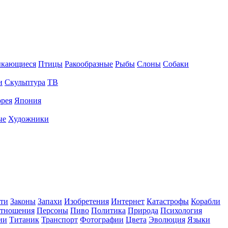
ыкающиеся
Птицы
Ракообразные
Рыбы
Слоны
Собаки
и
Скульптура
ТВ
рея
Япония
ые
Художники
ти
Законы
Запахи
Изобретения
Интернет
Катастрофы
Корабли
тношения
Персоны
Пиво
Политика
Природа
Психология
ии
Титаник
Транспорт
Фотографии
Цвета
Эволюция
Языки