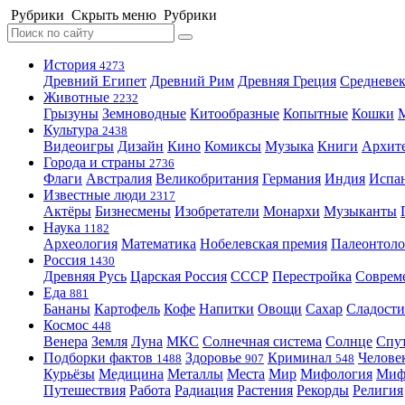
Рубрики
Скрыть меню
Рубрики
История
4273
Древний Египет
Древний Рим
Древняя Греция
Средневек
Животные
2232
Грызуны
Земноводные
Китообразные
Копытные
Кошки
Культура
2438
Видеоигры
Дизайн
Кино
Комиксы
Музыка
Книги
Архит
Города и страны
2736
Флаги
Австралия
Великобритания
Германия
Индия
Испа
Известные люди
2317
Актёры
Бизнесмены
Изобретатели
Монархи
Музыканты
Наука
1182
Археология
Математика
Нобелевская премия
Палеонтоло
Россия
1430
Древняя Русь
Царская Россия
СССР
Перестройка
Соврем
Еда
881
Бананы
Картофель
Кофе
Напитки
Овощи
Сахар
Сладости
Космос
448
Венера
Земля
Луна
МКС
Солнечная система
Солнце
Спу
Подборки фактов
Здоровье
Криминал
Челове
1488
907
548
Курьёзы
Медицина
Металлы
Места
Мир
Мифология
Ми
Путешествия
Работа
Радиация
Растения
Рекорды
Религия