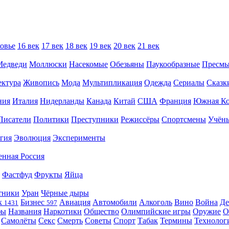
овье
16 век
17 век
18 век
19 век
20 век
21 век
Медведи
Моллюски
Насекомые
Обезьяны
Паукообразные
Пресм
ектура
Живопись
Мода
Мультипликация
Одежда
Сериалы
Сказк
ния
Италия
Нидерланды
Канада
Китай
США
Франция
Южная Ко
Писатели
Политики
Преступники
Режиссёры
Спортсмены
Учён
гия
Эволюция
Эксперименты
енная Россия
Фастфуд
Фрукты
Яйца
тники
Уран
Чёрные дыры
к
Бизнес
Авиация
Автомобили
Алкоголь
Вино
Война
Де
1431
597
фы
Названия
Наркотики
Общество
Олимпийские игры
Оружие
О
Самолёты
Секс
Смерть
Советы
Спорт
Табак
Термины
Технолог