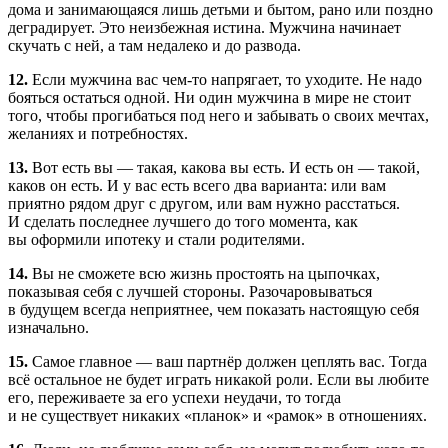
дома и занимающаяся лишь детьми и бытом, рано или поздно
деградирует. Это неизбежная истина. Мужчина начинает
скучать с ней, а там недалеко и до развода.
12.
Если мужчина вас
чем-то
напрягает, то уходите. Не надо
бояться остаться одной. Ни один мужчина в мире не стоит
того, чтобы прогибаться под него и забывать о своих мечтах,
желаниях и потребностях.
13.
Вот есть вы — такая, какова вы есть. И есть он — такой,
каков он есть. И у вас есть всего два варианта: или вам
приятно рядом друг с другом, или вам нужно расстаться.
И сделать последнее лучшего до того момента, как
вы оформили ипотеку и стали родителями.
14.
Вы не сможете всю жизнь простоять на цыпочках,
показывая себя с лучшей стороны. Разочаровываться
в будущем всегда неприятнее, чем показать настоящую себя
изначально.
15.
Самое главное — ваш партнёр должен цеплять вас. Тогда
всё остальное не будет играть никакой роли. Если вы любите
его, переживаете за его успехи неудачи, то тогда
и не существует никаких «планок» и «рамок» в отношениях.