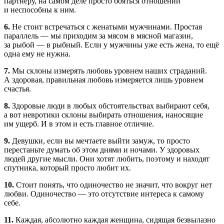
партнеру, на самом деле просто бояться отношений
и неспособны к ним.
6.
Не стоит встречаться с женатыми мужчинами. Простая
параллель — мы приходим за мясом в мясной магазин,
за рыбой — в рыбный. Если у мужчины уже есть жена, то ещё
одна ему не нужна.
7.
Мы склоны измерять любовь уровнем наших страданий.
А здоровая, правильная любовь измеряется лишь уровнем
счастья.
8.
Здоровые люди в любых обстоятельствах выбирают себя,
а вот невротики склоны выбирать отношения, наносящие
им ущерб. И в этом и есть главное отличие.
9.
Девушки, если вы мечтаете выйти замуж, то просто
перестаньте думать об этом днями и ночами. У здоровых
людей другие мысли. Они хотят любить, поэтому и находят
спутника, который просто любит их.
10.
Стоит понять, что одиночество не значит, что вокруг нет
любви. Одиночество — это отсутствие интереса к самому
себе.
11.
Каждая, абсолютно каждая женщина, сидящая безвылазно