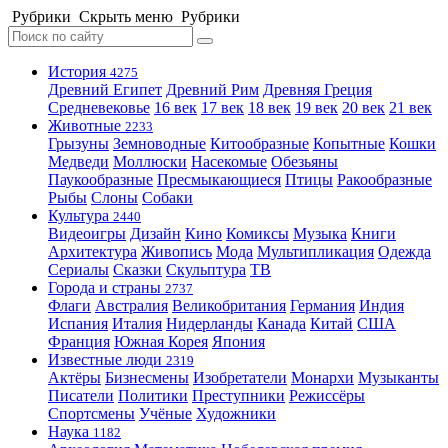
Рубрики
Скрыть меню
Рубрики
История
4275
Древний Египет
Древний Рим
Древняя Греция
Средневековье
16 век
17 век
18 век
19 век
20 век
21 век
Животные
2233
Грызуны
Земноводные
Китообразные
Копытные
Кошки
Медведи
Моллюски
Насекомые
Обезьяны
Паукообразные
Пресмыкающиеся
Птицы
Ракообразные
Рыбы
Слоны
Собаки
Культура
2440
Видеоигры
Дизайн
Кино
Комиксы
Музыка
Книги
Архитектура
Живопись
Мода
Мультипликация
Одежда
Сериалы
Сказки
Скульптура
ТВ
Города и страны
2737
Флаги
Австралия
Великобритания
Германия
Индия
Испания
Италия
Нидерланды
Канада
Китай
США
Франция
Южная Корея
Япония
Известные люди
2319
Актёры
Бизнесмены
Изобретатели
Монархи
Музыканты
Писатели
Политики
Преступники
Режиссёры
Спортсмены
Учёные
Художники
Наука
1182