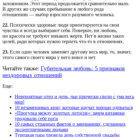
заложником. Этот период продолжается сравнительно мало.
В других же случаях пребывание в любого рода
отношениях — выбор взрослого разумного человека.
22.
Психически здоровые люди ориентируются на свои
чувства и всегда выбирают себя. Поверьте, ни любовь,
ни красота не требуют никаких жертв. Нет в жизни таких
целей, ради которых нужно терпеть
что-то
в отношениях.
23.
Если один человек заменяет другому весь мир, то, значит,
этого самого своего мира у него вовсе и нет.
Читайте также:
Губительная любовь: 5 признаков
нездоровых отношений
Еще:
Невероятные отец и дочь, чьи прически свели с ума весь
мир!
10 незаменимых книг, которые научат хорошо одеваться
«Прогулка между золотых лотосов»: зачем китаянки
уродовали себе ноги
10 самых странных фактов о завещаниях, сделанных
эксцентричными людьми
Турецкая пара провела день собственной свадьбы