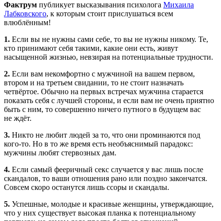
Фактрум
публикует высказывания психолога
Михаила
Лабковского
, к которым стоит прислушаться всем
влюблённым!
1.
Если вы не нужны сами себе, то вы не нужны никому. Те,
кто принимают себя такими, какие они есть, живут
насыщенной жизнью, невзирая на потенциальные трудности.
2.
Если вам некомфортно с мужчиной на вашем первом,
втором и на третьем свидании, то не стоит назначать
четвёртое. Обычно на первых встречах мужчина старается
показать себя с лучшей стороны, и если вам не очень приятно
быть с ним, то совершенно ничего путного в будущем вас
не ждёт.
3.
Никто не любит людей за то, что они проминаются под
кого-то
. Но в то же время есть необъяснимый парадокс:
мужчины любят стервозных дам.
4.
Если самый фееричный секс случается у вас лишь после
скандалов, то ваши отношения рано или поздно закончатся.
Совсем скоро останутся лишь ссоры и скандалы.
5.
Успешные, молодые и красивые женщины, утверждающие,
что у них существует высокая планка к потенциальному