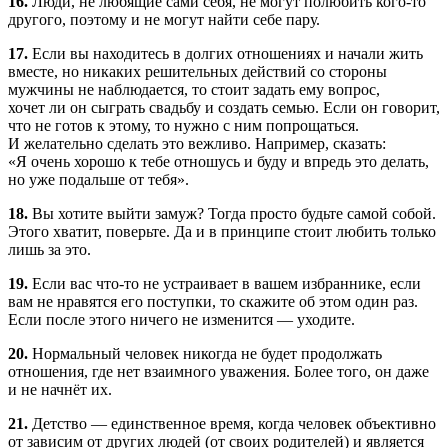
16.
Люди, не любящие сами себя, не могут полюбить
кого-то
другого, поэтому и не могут найти себе пару.
17.
Если вы находитесь в долгих отношениях и начали жить
вместе, но никаких решительных действий со стороны
мужчины не наблюдается, то стоит задать ему вопрос,
хочет ли он сыграть свадьбу и создать семью. Если он говорит,
что не готов к этому, то нужно с ним попрощаться.
И желательно сделать это вежливо. Например, сказать:
«Я очень хорошо к тебе отношусь и буду и впредь это делать,
но уже подальше от тебя».
18.
Вы хотите выйти замуж? Тогда просто будьте самой собой.
Этого хватит, поверьте. Да и в принципе стоит любить только
лишь за это.
19.
Если вас
что-то
не устраивает в вашем избраннике, если
вам не нравятся его поступки, то скажите об этом один раз.
Если после этого ничего не изменится — уходите.
20.
Нормальный человек никогда не будет продолжать
отношения, где нет взаимного уважения. Более того, он даже
и не начнёт их.
21.
Детство — единственное время, когда человек объективно
от зависим от других людей (от своих родителей) и является