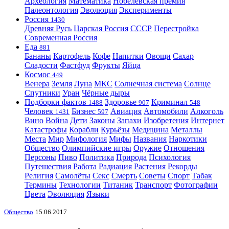
Археология
Математика
Нобелевская премия
Палеонтология
Эволюция
Эксперименты
Россия
1430
Древняя Русь
Царская Россия
СССР
Перестройка
Современная Россия
Еда
881
Бананы
Картофель
Кофе
Напитки
Овощи
Сахар
Сладости
Фастфуд
Фрукты
Яйца
Космос
449
Венера
Земля
Луна
МКС
Солнечная система
Солнце
Спутники
Уран
Чёрные дыры
Подборки фактов
Здоровье
Криминал
1488
907
548
Человек
Бизнес
Авиация
Автомобили
Алкоголь
1431
597
Вино
Война
Дети
Законы
Запахи
Изобретения
Интернет
Катастрофы
Корабли
Курьёзы
Медицина
Металлы
Места
Мир
Мифология
Мифы
Названия
Наркотики
Общество
Олимпийские игры
Оружие
Отношения
Персоны
Пиво
Политика
Природа
Психология
Путешествия
Работа
Радиация
Растения
Рекорды
Религия
Самолёты
Секс
Смерть
Советы
Спорт
Табак
Термины
Технологии
Титаник
Транспорт
Фотографии
Цвета
Эволюция
Языки
Общество
15.06.2017