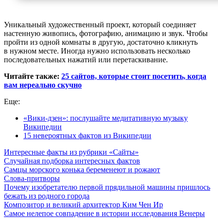
Уникальный художественный проект, который соединяет
настенную живопись, фотографию, анимацию и звук. Чтобы
пройти из одной комнаты в другую, достаточно кликнуть
в нужном месте. Иногда нужно использовать несколько
последовательных нажатий или перетаскивание.
Читайте также:
25 сайтов, которые стоит посетить, когда
вам нереально скучно
Еще:
«Вики-дзен»: послушайте медитативную музыку
Википедии
15 невероятных фактов из Википедии
Интересные факты из рубрики «Сайты»
Случайная подборка интересных фактов
Самцы морского конька беременеют и рожают
Слова-притворы
Почему изобретателю первой прядильной машины пришлось
бежать из родного города
Композитор и великий архитектор Ким Чен Ир
Самое нелепое совпадение в истории исследования Венеры