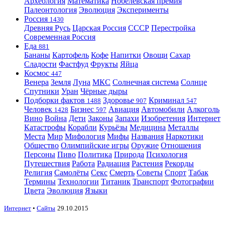
Археология
Математика
Нобелевская премия
Палеонтология
Эволюция
Эксперименты
Россия
1430
Древняя Русь
Царская Россия
СССР
Перестройка
Современная Россия
Еда
881
Бананы
Картофель
Кофе
Напитки
Овощи
Сахар
Сладости
Фастфуд
Фрукты
Яйца
Космос
447
Венера
Земля
Луна
МКС
Солнечная система
Солнце
Спутники
Уран
Чёрные дыры
Подборки фактов
Здоровье
Криминал
1488
907
547
Человек
Бизнес
Авиация
Автомобили
Алкоголь
1428
597
Вино
Война
Дети
Законы
Запахи
Изобретения
Интернет
Катастрофы
Корабли
Курьёзы
Медицина
Металлы
Места
Мир
Мифология
Мифы
Названия
Наркотики
Общество
Олимпийские игры
Оружие
Отношения
Персоны
Пиво
Политика
Природа
Психология
Путешествия
Работа
Радиация
Растения
Рекорды
Религия
Самолёты
Секс
Смерть
Советы
Спорт
Табак
Термины
Технологии
Титаник
Транспорт
Фотографии
Цвета
Эволюция
Языки
Интернет
•
Сайты
29.10.2015