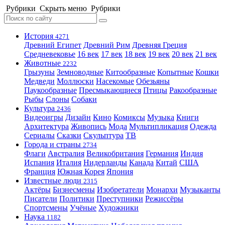
Рубрики
Скрыть меню
Рубрики
История
4271
Древний Египет
Древний Рим
Древняя Греция
Средневековье
16 век
17 век
18 век
19 век
20 век
21 век
Животные
2232
Грызуны
Земноводные
Китообразные
Копытные
Кошки
Медведи
Моллюски
Насекомые
Обезьяны
Паукообразные
Пресмыкающиеся
Птицы
Ракообразные
Рыбы
Слоны
Собаки
Культура
2436
Видеоигры
Дизайн
Кино
Комиксы
Музыка
Книги
Архитектура
Живопись
Мода
Мультипликация
Одежда
Сериалы
Сказки
Скульптура
ТВ
Города и страны
2734
Флаги
Австралия
Великобритания
Германия
Индия
Испания
Италия
Нидерланды
Канада
Китай
США
Франция
Южная Корея
Япония
Известные люди
2315
Актёры
Бизнесмены
Изобретатели
Монархи
Музыканты
Писатели
Политики
Преступники
Режиссёры
Спортсмены
Учёные
Художники
Наука
1182