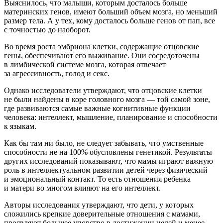
Выяснилось, что малыши, которым досталось больше
материнских генов, имеют больший объем мозга, но меньший
размер тела. А у тех, кому досталось больше генов от пап, все
с точностью до наоборот.
Во время роста эмбриона клетки, содержащие отцовские
гены, обеспечивают его выживание. Они сосредоточены
в лимбической системе мозга, которая отвечает
за агрессивность, голод и секс.
Однако исследователи утверждают, что отцовские клетки
не были найдены в коре головного мозга — той самой зоне,
где развиваются самые важные когнитивные функции
человека: интеллект, мышление, планирование и способности
к языкам.
Как бы там ни было, не следует забывать, что умственные
способности не на 100% обусловлены генетикой. Результаты
других исследований показывают, что мамы играют важную
роль в интеллектуальном развитии детей через физический
и эмоциональный контакт. То есть отношения ребенка
и матери во многом влияют на его интеллект.
Авторы исследования утверждают, что дети, у которых
сложились крепкие доверительные отношения с мамами,
проявляют большее упорство в достижении целей и менее