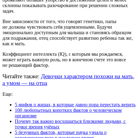
склонны показывать разочарование при решении сложных
задач.
Вне зависимости от того, что говорят генетики, папы
не должны чувствовать себя ущемленными. Будучи
эмоционально доступным для малыша и становясь образцом
для подражания, отец способствует развитию ребенка так же,
как и мать.
Коэффициент интеллекта (IQ), с которым мы рождаемся,
может играть важную роль, но в конечном счете это вовсе
не решающий фактор.
Читайте также:
Девочки характером похожи на мать,
а умом — на отца
Еще:
5 мифов о жирах, в которые давно пора перестать верить
100 любопытных коротких фактов о человеческом
организме
Почему так важно восхищаться близкими людьми, с
точки зрения учёных
5 безумных фактов, которые наука узнала о
человеческом теле в последнее время