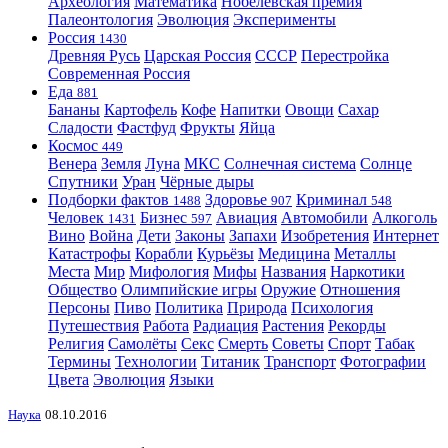
Археология
Математика
Нобелевская премия
Палеонтология
Эволюция
Эксперименты
Россия
1430
Древняя Русь
Царская Россия
СССР
Перестройка
Современная Россия
Еда
881
Бананы
Картофель
Кофе
Напитки
Овощи
Сахар
Сладости
Фастфуд
Фрукты
Яйца
Космос
449
Венера
Земля
Луна
МКС
Солнечная система
Солнце
Спутники
Уран
Чёрные дыры
Подборки фактов
Здоровье
Криминал
1488
907
548
Человек
Бизнес
Авиация
Автомобили
Алкоголь
1431
597
Вино
Война
Дети
Законы
Запахи
Изобретения
Интернет
Катастрофы
Корабли
Курьёзы
Медицина
Металлы
Места
Мир
Мифология
Мифы
Названия
Наркотики
Общество
Олимпийские игры
Оружие
Отношения
Персоны
Пиво
Политика
Природа
Психология
Путешествия
Работа
Радиация
Растения
Рекорды
Религия
Самолёты
Секс
Смерть
Советы
Спорт
Табак
Термины
Технологии
Титаник
Транспорт
Фотографии
Цвета
Эволюция
Языки
Наука
08.10.2016