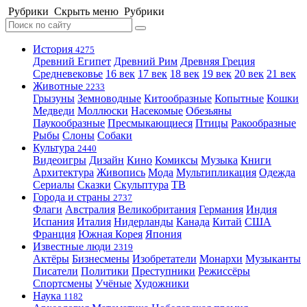
Рубрики
Скрыть меню
Рубрики
История
4275
Древний Египет
Древний Рим
Древняя Греция
Средневековье
16 век
17 век
18 век
19 век
20 век
21 век
Животные
2233
Грызуны
Земноводные
Китообразные
Копытные
Кошки
Медведи
Моллюски
Насекомые
Обезьяны
Паукообразные
Пресмыкающиеся
Птицы
Ракообразные
Рыбы
Слоны
Собаки
Культура
2440
Видеоигры
Дизайн
Кино
Комиксы
Музыка
Книги
Архитектура
Живопись
Мода
Мультипликация
Одежда
Сериалы
Сказки
Скульптура
ТВ
Города и страны
2737
Флаги
Австралия
Великобритания
Германия
Индия
Испания
Италия
Нидерланды
Канада
Китай
США
Франция
Южная Корея
Япония
Известные люди
2319
Актёры
Бизнесмены
Изобретатели
Монархи
Музыканты
Писатели
Политики
Преступники
Режиссёры
Спортсмены
Учёные
Художники
Наука
1182