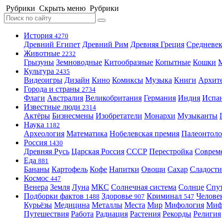
Рубрики
Скрыть меню
Рубрики
История
4270
Древний Египет
Древний Рим
Древняя Греция
Средневек
Животные
2232
Грызуны
Земноводные
Китообразные
Копытные
Кошки
Культура
2435
Видеоигры
Дизайн
Кино
Комиксы
Музыка
Книги
Архит
Города и страны
2734
Флаги
Австралия
Великобритания
Германия
Индия
Испа
Известные люди
2314
Актёры
Бизнесмены
Изобретатели
Монархи
Музыканты
Наука
1182
Археология
Математика
Нобелевская премия
Палеонтоло
Россия
1430
Древняя Русь
Царская Россия
СССР
Перестройка
Соврем
Еда
881
Бананы
Картофель
Кофе
Напитки
Овощи
Сахар
Сладости
Космос
447
Венера
Земля
Луна
МКС
Солнечная система
Солнце
Спу
Подборки фактов
Здоровье
Криминал
Челове
1488
907
547
Курьёзы
Медицина
Металлы
Места
Мир
Мифология
Ми
Путешествия
Работа
Радиация
Растения
Рекорды
Религия