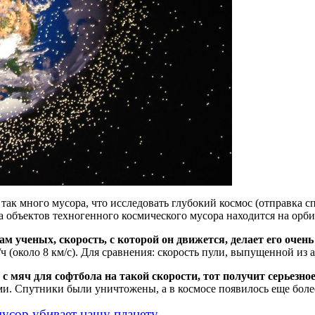
т так много мусора, что исследовать глубокий космос (отправка
 объектов техногенного космического мусора находится на орбит
м ученых, скорость, с которой он движется, делает его очен
 (около 8 км/с). Для сравнения: скорость пули, выпущенной из а
с мяч для софтбола на такой скорости, тот получит серьезно
и. Спутники были уничтожены, а в космосе появилось еще более
мусор убивает нашу планету