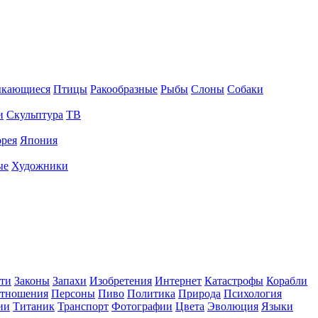
ыкающиеся
Птицы
Ракообразные
Рыбы
Слоны
Собаки
и
Скульптура
ТВ
рея
Япония
ые
Художники
ти
Законы
Запахи
Изобретения
Интернет
Катастрофы
Корабли
тношения
Персоны
Пиво
Политика
Природа
Психология
ии
Титаник
Транспорт
Фотографии
Цвета
Эволюция
Языки