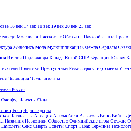
овье
16 век
17 век
18 век
19 век
20 век
21 век
Медведи
Моллюски
Насекомые
Обезьяны
Паукообразные
Пресм
ектура
Живопись
Мода
Мультипликация
Одежда
Сериалы
Сказк
ния
Италия
Нидерланды
Канада
Китай
США
Франция
Южная Ко
Писатели
Политики
Преступники
Режиссёры
Спортсмены
Учён
гия
Эволюция
Эксперименты
енная Россия
Фастфуд
Фрукты
Яйца
тники
Уран
Чёрные дыры
к
Бизнес
Авиация
Автомобили
Алкоголь
Вино
Война
Де
1428
597
фы
Названия
Наркотики
Общество
Олимпийские игры
Оружие
О
Самолёты
Секс
Смерть
Советы
Спорт
Табак
Термины
Технолог