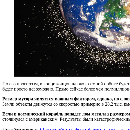
По его прогнозам, в конце концов на околоземной орбите буде
будет просто невозможно. Прямо сейчас более чем полмиллиона
Размер мусора является важным фактором, однако, по слова
Земли объекты движутся со скоростью примерно в 28,2 тыс. км/ч
Если в космический корабль попадет лом металла размером 
столкнулся с американским. Результаты были катастрофическим
Читайте также:
22 жутчайших фото-факта о том, как 